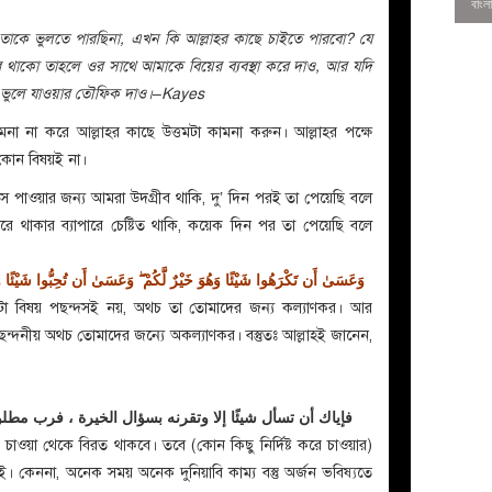
কে ভুলতে পারছিনা, এখন কি আল্লাহর কাছে চাইতে পারবো? যে
রে থাকো তাহলে ওর সাথে আমাকে বিয়ের ব্যবস্থা করে দাও, আর যদি
 ভুলে যাওয়ার তৌফিক দাও।–Kayes
ামনা না করে আল্লাহর কাছে উত্তমটা কামনা করুন। আল্লাহর পক্ষে
কোন বিষয়‌ই না।
াওয়ার জন্য আমরা উদগ্রীব থাকি, দু’ দিন পরই তা পেয়েছি বলে
 থাকার ব্যাপারে চেষ্টিত থাকি, কয়েক দিন পর তা পেয়েছি বলে
وَعَسَىٰ أَن تَكْرَهُوا شَيْئًا وَهُوَ خَيْرٌ لَّكُمْ ۖ وَعَسَىٰ أَن تُحِبُّوا شَيْئًا وَهُو
একটা বিষয় পছন্দসই নয়, অথচ তা তোমাদের জন্য কল্যাণকর। আর
ন্দনীয় অথচ তোমাদের জন্যে অকল্যাণকর। বস্তুতঃ আল্লাহই জানেন,
0
فإياك أن تسأل شيئًا إلا وتقرنه بسؤال الخيرة ، فرب مطلو
ে চাওয়া থেকে বিরত থাকবে। তবে (কোন কিছু নির্দিষ্ট করে চাওয়ার)
ই। কেননা, অনেক সময় অনেক দুনিয়াবি কাম্য বস্তু অর্জন ভবিষ্যতে