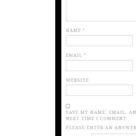
NAME
*
EMAIL
*
WEBSITE
SAVE MY NAME, EMAIL, A
NEXT TIME I COMMENT.
PLEASE ENTER AN ANSWER 