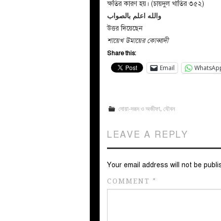
ক্ষতির কারণ হয়। (চায়দুল খাতির ৩৫২)
والله اعلم بالصواب
উত্তর দিয়েছেন
শায়েখ উমায়ের কোব্বাদী
Share this:
Email
WhatsAp
দোয়া-দরূদ ও অজীফা
,
যৌবন
LEAVE A REPLY
Your email address will not be publi
COMMENT
*