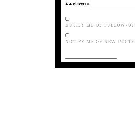
4 + eleven =
NOTIFY ME OF FOLLOW-UP
NOTIFY ME OF NEW POSTS