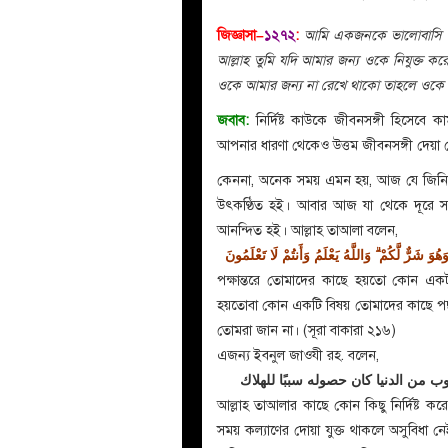
জিজ্ঞাসা–
১২৭২
:
আমি একজনকে ভালোবাসি তা
আল্লাহ তুমি যদি আমার জন্য ওকে নিযুক্ত ক
ওকে আমার জন্য না রেখে থাকো তাহলে ওকে
জবাব:
নির্দিষ্ট কাউকে জীবনসঙ্গী হিসেবে ক
আপনার ধারণা থেকেও উত্তম জীবনসঙ্গী দেয়া 
কেননা, অনেক সময় এমন হয়, আজ যে জিনিস প
উৎকণ্ঠিত হই। আবার আজ যা থেকে দূরে সরে
আনন্দিত হই। আল্লাহ তাআলা বলেন,
َ شَرٌّ لَّكُمْ ۗ وَاللَّهُ يَعْلَمُ وَأَنتُمْ لَا تَعْلَمُونَ
পক্ষান্তরে তোমাদের কাছে হয়তো কোন 
হয়তোবা কোন একটি বিষয় তোমাদের কাছে পছ
তোমরা জান না। (সূরা বাকারা ২১৬)
এজন্য ইবনুল জাওযী রহ. বলেন,
ب من الدنيا كان حصوله سببًا للهلاك
আল্লাহ তাআলার কাছে কোন কিছু নির্দিষ্ট কর
সময় কল্যাণের দোয়া যুক্ত থাকলে অসুবিধা নে