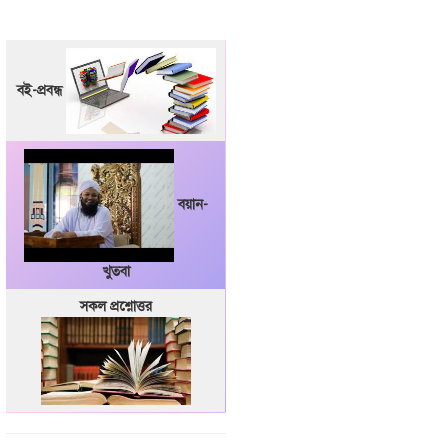
বই-প্রবন্ধ
বয়ান-
খুতবা
সকল প্রশ্নোত্তর