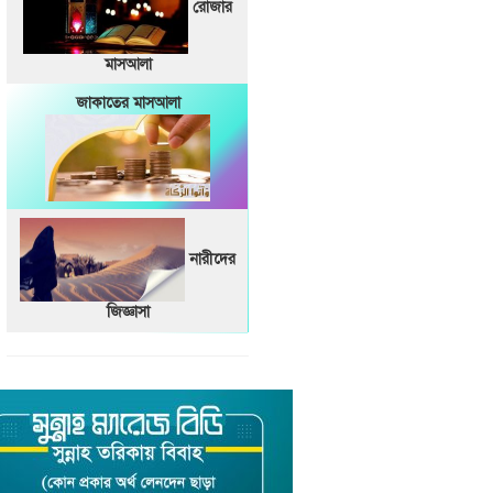
রোজার
মাসআলা
জাকাতের মাসআলা
নারীদের
জিজ্ঞাসা