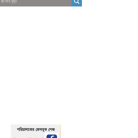
01325466920
1325466920
পরিচালকের ফেসবুক পেজ