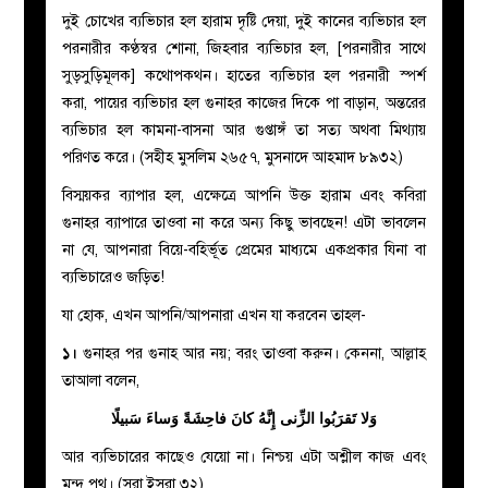
দুই চোখের ব্যভিচার হল হারাম দৃষ্টি দেয়া, দুই কানের ব্যভিচার হল
পরনারীর কণ্ঠস্বর শোনা, জিহবার ব্যভিচার হল, [পরনারীর সাথে
সুড়সুড়িমূলক] কথোপকথন। হাতের ব্যভিচার হল পরনারী স্পর্শ
করা, পায়ের ব্যভিচার হল গুনাহর কাজের দিকে পা বাড়ান, অন্তরের
ব্যভিচার হল কামনা-বাসনা আর গুপ্তাঙ্গঁ তা সত্য অথবা মিথ্যায়
পরিণত করে। (সহীহ মুসলিম ২৬৫৭, মুসনাদে আহমাদ ৮৯৩২)
বিস্ময়কর ব্যাপার হল, এক্ষেত্রে আপনি উক্ত
হারাম এবং কবিরা
গুনাহ
র ব্যাপারে তাওবা না করে অন্য কিছু ভাবছেন! এটা ভাবলেন
না যে, আপনারা বিয়ে-বহির্ভূত প্রেমের মাধ্যমে
একপ্রকার যিনা বা
ব্যভিচারেও
জড়িত!
যা হোক, এখন আপনি/আপনারা এখন যা করবেন তাহল-
১।
গুনাহ
র পর গুনাহ আর নয়; বরং তাওবা করুন। কেননা, আল্লাহ
তাআলা বলেন,
وَلا تَقرَبُوا الزِّنى إِنَّهُ كانَ فاحِشَةً وَساءَ سَبيلًا
আর ব্যভিচারের কাছেও যেয়ো না। নিশ্চয় এটা অশ্লীল কাজ এবং
মন্দ পথ। (সূরা ইসরা ৩২)