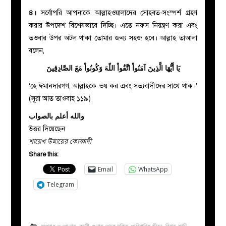
৪।
সর্বোপরি আপনাকে আল্লাহওয়ালাদের সোহবত-সংস্পর্শ গ্রহণ
করার উপদেশ বিশেষভাবে দিচ্ছি। এতে নফস নিয়ন্ত্রণ করা এবং
তওবার উপর অটল থাকা তোমার জন্য সহজ হবে। আল্লাহ তাআলা
বলেন,
يَا أَيُّهَا الَّذِينَ آمَنُواْ اتَّقُواْ اللّهَ وَكُونُواْ مَعَ الصَّادِقِينَ
‘হে ঈমানদারগণ, আল্লাহকে ভয় কর এবং সত্যবাদীদের সাথে থাক।’
(সূরা আত তাওবাহ ১১৯)
والله أعلم بالصواب
উত্তর দিয়েছেন
শায়েখ উমায়ের কোব্বাদী
Share this:
Email
WhatsApp
Telegram