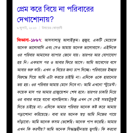
প্রেম করে বিয়ে না পরিবারের
বয়ান
দেখাশোনায়?
৯ জুলাই, ২০২৩
উমায়ের কোব্বাদী
নারীদের
জিজ্ঞাসা–
১৮৬৭
:
আসসালামু আলাইকুম। হুজুর, একটি মেয়েকে
পাতা
অনেক ভালোবাসি এবং সেও আমায় অনেক ভালোবাসে। এইদিকে
ওর পরিবার আমাদের ব্যাপার জেনে যায়। তারপর আর যোগাযোগ
ইসলাহী
হয় নি। একমাস পর ও আবার ফিরে আসে। আমি আবেগের বসে
আবার শুরু করি। এখন ও বিয়ের জন্য চাপ দিচ্ছে। পরিবারের ইচ্ছার
মজলিস
বিরুদ্ধে গিয়ে আমি এটা করতে চাইছি না। এদিকে ওকে হারানোর
ভয় হয়। ওর পরিবার আমায় মেনে নিবে না। আমি এখনো স্টুডেন্ট।
প্রশ্ন
কয়েক মাস পর আমার গ্রাজুয়েশন শেষ হবে। তারপর চাকরি নিয়ে
ওর বাবার কাছে যাবো বলেছিলাম। কিন্তু এখন সে সেই সময়টুকুই
করুন
দিতে চাইছে না। এদিকে আমার পরিবার অনেক কষ্ট করে আমায়
পড়াশোনা করিয়েছে। বাবা মার অনেক স্বপ্ন আমি নিজের পায়ে
দাঁড়াবো। আমি অনেক কসম ভেঙ্গেছি। অনেক পাপ করেছি। আমার
এখন কি করণীয়? আমি অনেক সিদ্ধান্তহীনতায় ভুগছি। কি করবো