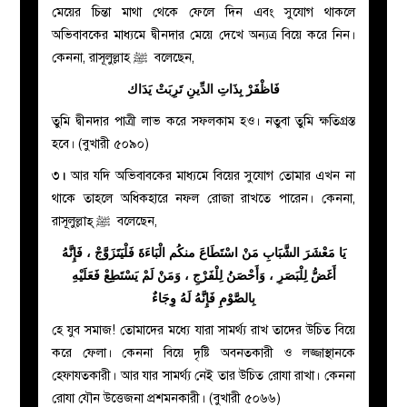
মেয়ের চিন্তা মাথা থেকে ফেলে দিন এবং সুযোগ থাকলে
অভিবাবকের মাধ্যমে দ্বীনদার মেয়ে দেখে অন্যত্র বিয়ে করে নিন।
কেননা,
রাসূলুল্লাহ
ﷺ
বলেছেন,
فَاظْفَرْ بِذَاتِ الدِّينِ تَرِبَتْ يَدَاك
তুমি দ্বীনদার পাত্রী লাভ করে সফলকাম হও। নতুবা তুমি ক্ষতিগ্রস্ত
হবে। (বুখারী ৫০৯০)
৩
।
আর যদি অভিবাবকের মাধ্যমে বিয়ের সুযোগ তোমার এখন না
থাকে তাহলে অধিকহারে নফল রোজা রাখতে পারেন। কেননা,
রাসূলুল্লাহ্‌
ﷺ
বলেছেন,
يَا مَعْشَرَ الشَّبَابِ مَنْ اسْتَطَاعَ منكُم الْبَاءَةَ فَلْيَتَزَوَّجْ ، فَإِنَّهُ
أَغَضُّ لِلْبَصَرِ ، وَأَحْصَنُ لِلْفَرْجِ ، وَمَنْ لَمْ يَسْتَطِعْ فَعَلَيْهِ
بِالصَّوْمِ فَإِنَّهُ لَهُ وِجَاءٌ
হে যুব সমাজ! তোমাদের মধ্যে যারা সামর্থ্য রাখ তাদের উচিত বিয়ে
করে ফেলা। কেননা বিয়ে দৃষ্টি অবনতকারী ও লজ্জাস্থানকে
হেফাযতকারী। আর যার সামর্থ্য নেই তার উচিত রোযা রাখা। কেননা
রোযা যৌন উত্তেজনা প্রশমনকারী। (বুখারী ৫০৬৬)