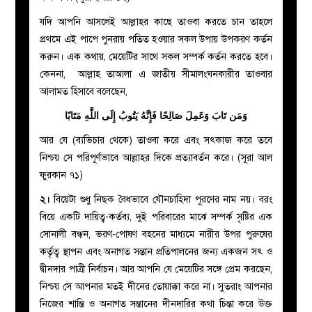
যদি আপনি আসলেই আল্লাহর কাছে তাওবা করতে চান তাহলে
প্রথমে এই পাপে পুনরায় পতিত হওয়ার সকল উপায় উপকরণ কর্তন
করুন। এক কথায়, মেয়েটির সাথে সকল সম্পর্ক কর্তন করতে হবে।
কেননা, আল্লাহ তাআলা এ জাতীয় সীমালংঘনকারীর তাওবার
আলামত হিসাবে বলেছেন,
وَمَن تَابَ وَعَمِلَ صَالِحًا فَإِنَّهُ يَتُوبُ إِلَى اللَّهِ مَتَابًا
আর যে (ব্যভিচার থেকে) তাওবা করে এবং সৎকাজ করে তবে
নিশ্চয় সে পরিপূর্ণভাবে আল্লাহর দিকে প্রত্যাবর্তন করে। (সূরা আল
ফুরকান ৭১)
২।
বিয়েটা শুধু নিছক বৈধভাবে যৌনচাহিদা পূরণের নাম নয়। বরং
বিয়ে একটি দায়িত্ব-কর্তব্য, দুই পরিবারের মাঝে সম্পর্ক সৃষ্টির এক
সোনালী বন্ধন, ভরণ-পোষণ বহনের মাধ্যমে নারীর উপর পুরুষের
কর্তৃত্ব স্থাপন এবং অনাগত সন্তান প্রতিপালনের জন্য একজন
সৎ ও
দ্বীনদার পাত্রী নির্বাচন। আর আপনি যে মেয়েটির সঙ্গে প্রেম করছেন,
নিশ্চয় সে আপনার মতই দীনের তোয়াক্কা করে না। সুতরাং আপনার
নিজের শান্তি ও অনাগত সন্তানের দীনদারির কথা চিন্তা করে উক্ত