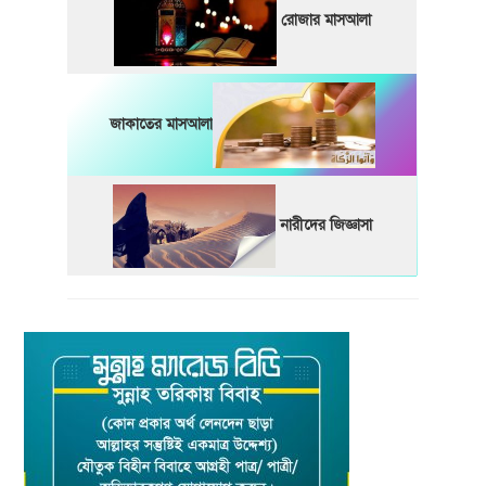
রোজার মাসআলা
জাকাতের মাসআলা
নারীদের জিজ্ঞাসা