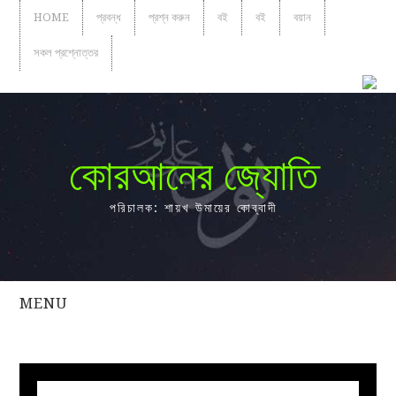
HOME
প্রবন্ধ
প্রশ্ন করুন
বই
বই
বয়ান
সকল প্রশ্নোত্তর
কোরআনের জ্যোতি
পরিচালক: শায়খ উমায়ের কোব্বাদী
MENU
সকল
প্রশ্নোত্তর
প্রবন্ধ