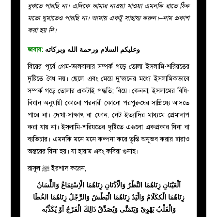
বুঝতে পারছি না। এদিকে আমার নাওয়া খাওয়া এমনকি রাতে ঠিক
মতো ঘুমাতেও পারছি না। আমায় একটু সাহায্য করুন।–নাম প্রকাশ
করা হয় নি।
জবাব:
وعليكم السلام ورحمة الله وبركاته
বিয়ের পূর্বে প্রেম-ভালবাসার সম্পর্ক গড়ে তোলা ইসলামি-শরিয়তের
দৃষ্টিতে বৈধ নয়।
ছেলে এবং মেয়ে দু’জনের মধ্যে ইসলামিকভাবে
সম্পর্ক গড়ে তোলার একটাই পদ্ধতি; বিয়ে। কেননা,
ইসলামের বিধি-
বিধান অনুযায়ী কোনো পরনারী কোনো পরপুরুষের সান্নিধ্যে আসতে
পারে না। দেখা-সাক্ষাৎ বা ফোন, নেট ইত্যাদির মাধ্যমে প্রেমালাপ
করা যায় না। ইসলামি-শরিয়তের দৃষ্টিতে এগুলো একপ্রকার যিনা বা
ব্যভিচার। এমনকি মনে মনে কল্পনা করে তৃপ্তি অনূভব করার দ্বারাও
অন্তরের যিনা হয়। যা হারাম এবং কবিরা গুনাহ।
রাসূল
ﷺ
ইরশাদ করেন,
اَلْعَيْنَانِ زِنَاهُمَا النَّظْرُ وَالْاُذُنَانِ زِنَاهُمَا الْاِسْتِمَاعُ وَاللِّسَانُ
زِنَاهُمَا الْككَلَامُ وَالْيَدُ زِنَاهُمَا الْبَطْشُ وَالرِّجْلُ زِنَاهُمَا الخُطَا
وَالْقَلْبُ يَهْوِىْ وَيَتَمَنَّى وَيُصَدِّقُ ذَالِكَ الْفَرْجُ اَوْ يُكَذِّبُه