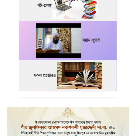
বই-প্রবন্ধ
বয়ান-খুতবা
সকল প্রশ্নোত্তর