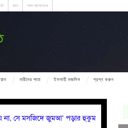
বই
বয়ান
সকল প্রশ্নোত্তর
ি
বয়ান
নারীদের পাতা
ইসলাহী মজলিস
প্রশ্ন করুন
 না, সে মসজিদে জুমআ’ পড়ার হুকুম