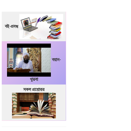
বই-প্রবন্ধ
বয়ান-
খুতবা
সকল প্রশ্নোত্তর