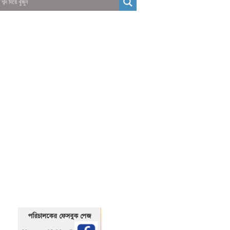
01325466920
1325466920
পরিচালকের ফেসবুক পেজ