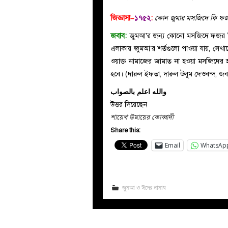
জিজ্ঞাসা–
১৭৫২
:
কোন জুমার মসজিদে কি ফজর
জবাব:
জুমআ’র জন্য কোনো মসজিদে ফজর কিং
এলাকায় জুমআ’র শর্তগুলো পাওয়া যায়, সে
ওয়াক্ত নামাজের জামাত না হওয়া মসজিদের হক ক
হবে। (দারুল ইফতা, দারুল উলূম দেওবন্দ, 
والله اعلم بالصواب
উত্তর দিয়েছেন
শায়েখ উমায়ের কোব্বাদী
Share this:
Email
WhatsAp
জুমআ ও ঈদের নামায