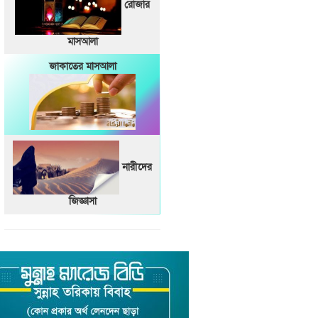
রোজার
মাসআলা
জাকাতের মাসআলা
নারীদের
জিজ্ঞাসা