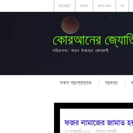
HOME
প্রবন্ধ
প্রশ্ন করুন
বই
কোরআনের জ্যোত
পরিচালক: শায়খ উমায়ের কোব্বাদী
সকল প্রশ্নোত্তর
প্রবন্ধ
ফজর নামাজের জামাত হয়
২৭ ফেব্রুয়ারি, ২০২৩
উমায়ের কোব্বাদী