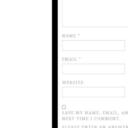
NAME
*
EMAIL
*
WEBSITE
SAVE MY NAME, EMAIL, A
NEXT TIME I COMMENT.
PLEASE ENTER AN ANSWER 