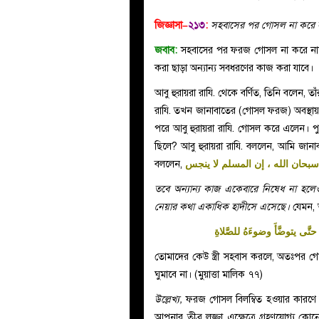
জিজ্ঞাসা–
২১
৩
:
সহবাসের পর গোসল না করে সব
জবাব:
সহবাসের পর ফরজ গোসল না করে নামা
করা ছাড়া অন্যান্য সবধরণের কাজ করা যাবে।
আবু হুরায়রা রাযি. থেকে বর্ণিত, তিনি বলেন, 
রাযি. তখন জানাবাতের (গোসল ফরজ) অবস্থা
পরে আবু হুরায়রা রাযি. গোসল করে এলেন। পু
ছিলে? আবু হুরায়রা রাযি. বললেন, আমি জান
বললেন,
المسلم لا ينجس
سبحان الله ، إن
তবে
অন্যান্য
কাজ একেবারে নিষেধ না হলেও
নেয়ার কথা একাধিক হাদীসে এসেছে।
যেমন,
حتَّى يتوضَّأَ وضوءَهُ للصَّلاةِ
তোমাদের কেউ স্ত্রী সহবাস করলে, অতঃপর গোস
ঘুমাবে না। (মুয়াত্তা মালিক ৭৭)
উল্লেখ্য,
ফরজ গোসল বিলম্বিত হওয়ার কারণে 
আপনার তীব্র লজ্জা এক্ষেত্রে গ্রহণযোগ্য 