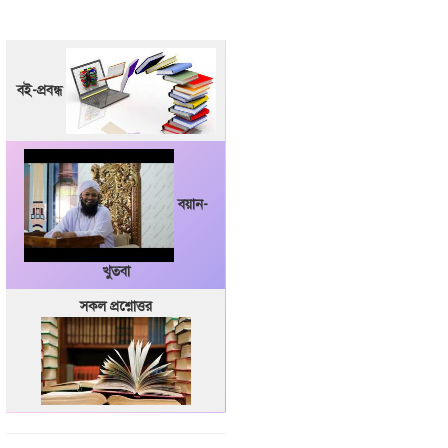
বই-প্রবন্ধ
বয়ান-
খুতবা
সকল প্রশ্নোত্তর