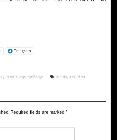
p
Telegram
/অযু-গোসল-তায়াম্মুম
,
প্রচলিত ভুল
জানাবাত
,
ফরজ গোসল
shed.
Required fields are marked
*