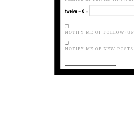
twelve − 6 =
NOTIFY ME OF FOLLOW-UP
NOTIFY ME OF NEW POSTS