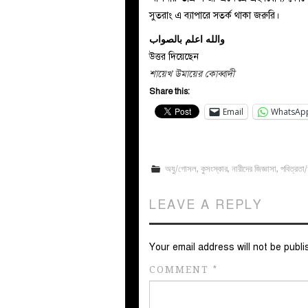
সুতরাং এ ব্যাপারে সতর্ক থাকা জরুরি।
والله اعلم بالصواب
উত্তর দিয়েছেন
শায়েখ উমায়ের কোব্বাদী
Share this:
Email
WhatsAp
অযু/গোসল
,
কুসংস্কার
,
নারীদের জিজ্ঞাসা
,
পবিত্রতা
LEAVE A REPLY
Your email address will not be publi
COMMENT
*