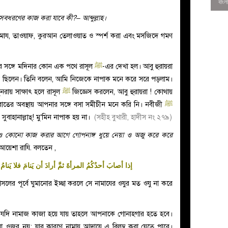
ধরণের কাজ করা যাবে কী?– আব্দুল্লাহ।
য, তাওয়াফ, কুরআন তেলাওয়াত ও স্পর্শ করা এবং মসজিদে গমণ
তাঁর সঙ্গে মদিনার কোন এক পথে রাসূল
ﷺ
-এর দেখা হল। আবু হুরায়রা
য় ছিলেন। তিনি বলেন, আমি নিজেকে নাপাক মনে করে সরে পড়লাম।
নরায় সাক্ষাৎ হলে রাসূল
ﷺ
জিজ্ঞেস করলেন, আবু হুরায়রা ! কোথায়
াবাতের অবস্থায় আপনার সঙ্গে বসা সমীচীন মনে করি নি। নবীজী
ﷺ
সুবাহানাল্লাহ্! মু’মিন নাপাক হয় না।
(সহীহ বুখারী, হাদীস নং ২৭৯)
 কোনো কাজ করার আগে গোপনাঙ্গ ধুয়ে নেয়া ও অজু করে করে
 আয়েশা
রাযি.
বলতেন ,
0
إذا أصابَ أحدُكُمُ المرأةَ ثمَّ أرادَ أن يَنامَ فلا يَنامُ 
লের পূর্বে ঘুমানোর ইচ্ছা করলে সে নামাযের ওযুর মত ওযু না করে
যদি নামাজ কাজা হয়ে যায় তাহলে আপনাকে গোনাহগার হতে হবে।
কোনো ওজর নয়; যার কারণে নামায আদায়ে এ বিলম্ব করা যেতে পারে।