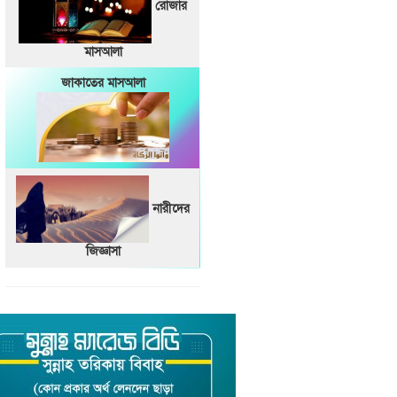
রোজার
মাসআলা
জাকাতের মাসআলা
নারীদের
জিজ্ঞাসা