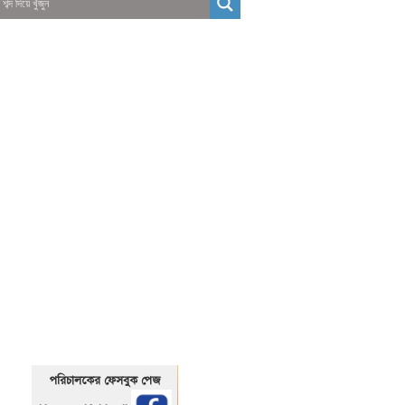
01325466920
1325466920
পরিচালকের ফেসবুক পেজ