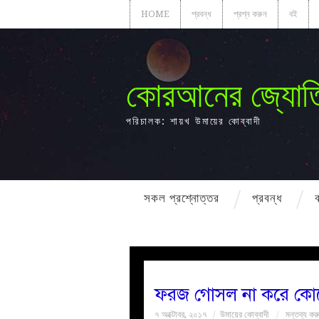
HOME
প্রবন্ধ
প্রশ্ন করুন
বই
কোরআনের জ্যোত
পরিচালক: শায়খ উমায়ের কোব্বাদী
সকল প্রশ্নোত্তর
প্রবন্ধ
ফরজ গোসল না করে কোন
৭ অক্টোবর, ২০১৭
উমায়ের কোব্বাদী
মন্তব্য কর