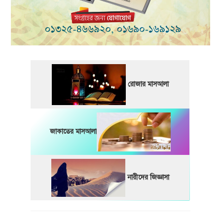
রোজার মাসআলা
জাকাতের মাসআলা
নারীদের জিজ্ঞাসা