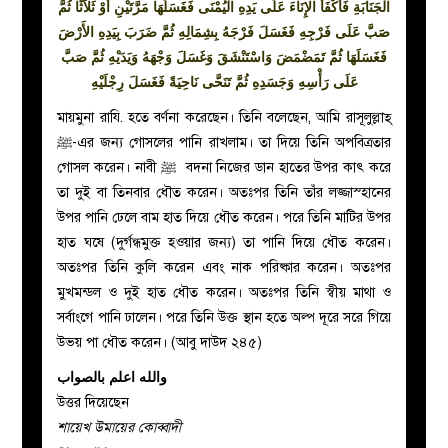
الْجَنَابَةِ
فَأَكْفَأَ
الإِنَاءَ عَلَى يَدِهِ الْيُمْنَى فَغَسَلَهَا مَرَّتَيْنِ أَوْ ثَلاَثًا ثُمَّ
صَبَّ عَلَى فَرْجِهِ فَغَسَلَ فَرْجَهُ بِشِمَالِهِ ثُمَّ ضَرَبَ بِيَدِهِ الأَرْضَ
فَغَسَلَهَا ثُمَّ تَمَضْمَضَ وَاسْتَنْشَقَ وَغَسَلَ وَجْهَهُ وَيَدَيْهِ ثُمَّ صَبَّ
عَلَى رَأْسِهِ وَجَسَدِهِ ثُمَّ تَنَحَّى نَاحِيَةً فَغَسَلَ رِجْلَيْهِ
মায়মুনা রাযি. হতে বর্ণনা করেছেন। তিনি বলেছেন, আমি রাসূলুল্লাহ্
ﷺ
-এর জন্য গোসলের পানি রাখলাম। তা দিয়ে তিনি অপবিত্রতার
গোসল করেন। নাবী
ﷺ
বদনা নিজের ডান হাতের উপর কাৎ করে
তা দুই বা তিনবার ধৌত করেন। অতঃপর তিনি তাঁর লজ্জাস্হানের
উপর পানি ঢেলে বাম হাত দিয়ে ধৌত করেন। পরে তিনি মাটির উপর
হাত ঘষে (দুর্গন্ধমুক্ত হওয়ার জন্য) তা পানি দিয়ে ধৌত করেন।
অতঃপর তিনি কুলি করেন এবং নাক পরিষ্কার করেন। অতঃপর
মুখমন্ডল ও দুই হাত ধৌত করেন। অতঃপর তিনি স্বীয় মাথা ও
সর্বাংগে পানি ঢালেন। পরে তিনি উক্ত স্থান হতে অল্প দূরে সরে গিয়ে
উভয় পা ধৌত করেন। (আবু দাউদ ২৪৫)
والله اعلم بالصواب
উত্তর দিয়েছেন
শায়েখ উমায়ের কোব্বাদী