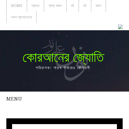
HOME
প্রবন্ধ
প্রশ্ন করুন
বই
বই
বয়ান
সকল প্রশ্নোত্তর
কোরআনের জ্যোতি
পরিচালক: শায়খ উমায়ের কোব্বাদী
MENU
সকল
প্রশ্নোত্তর
প্রবন্ধ