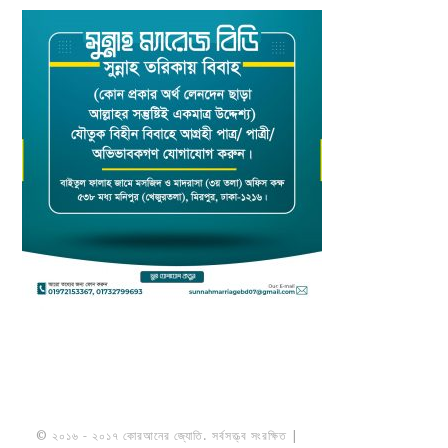
© ২০১৬ - ২০১৭ কোরআনের জ্যোতি. সর্বসত্ত্ব সংরক্ষিত |
মাওলানা উমায়ের কোব্বাদী