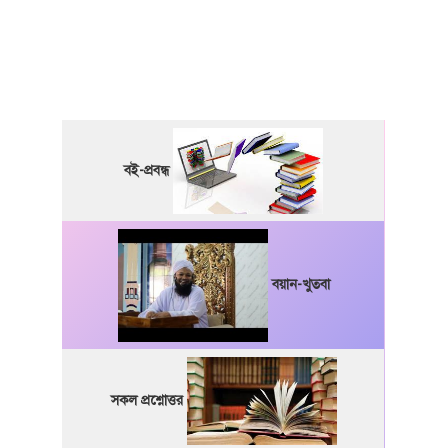
বই-প্রবন্ধ
বয়ান-খুতবা
সকল প্রশ্নোত্তর