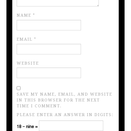
NAME
*
EMAIL
*
WEBSITE
SAVE MY NAME, EMAIL, AND WEBSITE
IN THIS BROWSER FOR THE NEXT
TIME I COMMENT.
PLEASE ENTER AN ANSWER IN DIGITS:
18 − nine =