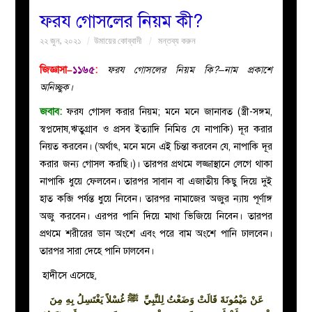
ফরয গোসলের নিয়ম কী?
বয়ান
২২ জুন, ২০২১
উমায়ের কোব্বাদী
মন্তব্য করুন
নারীদের
জিজ্ঞাসা–
১১৬৫
:
ফরয গোসলের নিয়ম কি?–নাম প্রকাশে
অনিচ্ছুক।
পাতা
জবাব:
ফরয গোসল করার নিয়ম; মনে মনে জানাবত (স্ত্রী-সঙ্গম,
স্বপ্নদোষ,ঋতুগ্রাব ও প্রসব ইত্যাদি নিমিত্ত যে নাপাকি) দূর করার
ইসলাহী
নিয়ত করবেন। (অর্থাৎ, মনে মনে এই চিন্তা করবেন যে, নাপাকি দূর
করার জন্য গোসল করছি।)। তারপর প্রথমে লজ্জাস্থানে লেগে থাকা
মজলিস
নাপাকি ধুয়ে ফেলবেন। তারপর সাবান বা এজাতীয় কিছু দিয়ে দুই
হাত কব্জি পর্যন্ত ধুয়ে নিবেন। তারপর নামাজের অজুর ন্যায় পূর্ণাঙ্গ
প্রশ্ন
অজু করবেন। এরপর পানি দিয়ে মাথা ভিজিয়ে নিবেন। তারপর
প্রথমে শরীরের ডান অংশে এবং পরে বাম অংশে পানি ঢালবেন।
করুন
তারপর সারা দেহে পানি ঢালবেন।
হাদীসে এসেছে,
عَنْ مَيْمُونَةَ قَالَتْ
وَضَعْتُ
لِلنَّبِيِّ
ﷺ
غُسْلاً
يَغْتَسِلُ
بِهِ
مِنَ