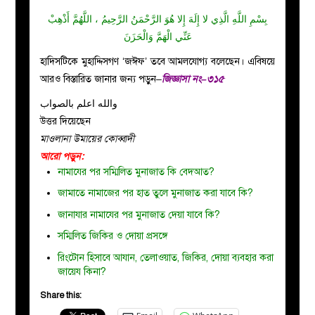
بِسْمِ اللَّهِ الَّذِي لا إِلَهَ إِلا هُوَ الرَّحْمَنُ الرَّحِيمُ ، اللَّهُمَّ أَذْهِبْ
عَنِّي الْهَمَّ وَالْحَزَنَ
হাদিসটিকে মুহাদ্দিসগণ ‘জঈফ’ তবে আমলযোগ্য বলেছেন। এবিষয়ে
আরও বিস্তারিত জানার জন্য পড়ুন–
জিজ্ঞাসা নং–৩১৫
والله اعلم بالصواب
উত্তর দিয়েছেন
মাওলানা উমায়ের কোব্বাদী
আরো পড়ুন:
নামাযের পর সম্মিলিত মুনাজাত কি বেদআত?
জামাতে নামাজের পর হাত তুলে মুনাজাত করা যাবে কি?
জানাযার নামাযের পর মুনাজাত দেয়া যাবে কি?
সম্মিলিত জিকির ও দোয়া প্রসঙ্গে
রিংটোন হিসাবে আযান, তেলাওয়াত, জিকির, দোয়া ব্যবহার করা
জায়েয কিনা?
Share this: