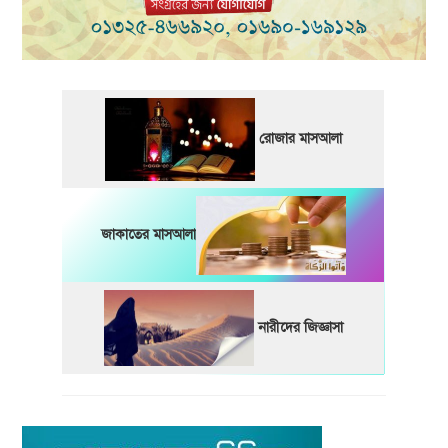
রোজার মাসআলা
জাকাতের মাসআলা
নারীদের জিজ্ঞাসা