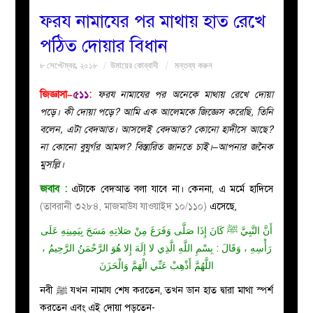
ফরয নামাযের পর মাথায় হাত রেখে
বয়ান
পঠিত দোয়ার বিধান
৮ সেপ্টেম্বর, ২০১৮
উমায়ের কোব্বাদী
মন্তব্য করুন
নারীদের
জিজ্ঞাসা–
৫১১
:
ফরয নামাযের পর অনেকে মাথায় রেখে দোয়া
পাতা
পড়ে। কী দোয়া পড়ে? আমি এক আলেমকে জিজ্ঞেস করেছি, তিনি
বলেন, এটা বেদআত। আসলেই বেদআত? কোনো হাদীসে আছে?
ইসলাহী
না কোনো বুযুর্গর আমল? বিস্তারিত জানতে চাই।–আপনার জনৈক
মুসল্লি।
মজলিস
জবাব :
এটাকে বেদআত বলা যাবে না। কেননা, এ মর্মে হাদিসে
(তাবরানী ৩২৮৪, মাজমাউয যাওয়াইদ ১০/১১০)
এসেছে,
প্রশ্ন
أَنَّ النَّبِيَّ ﷺ كَانَ إِذَا صَلَّى وَفَرَغَ مِنْ صَلاتِهِ مَسَحَ بِيَمِينِهِ عَلَى
করুন
رَأْسِهِ ، وَقَالَ : بِسْمِ اللَّهِ الَّذِي لا إِلَهَ إِلا هُوَ الرَّحْمَنُ الرَّحِيمُ ،
اللَّهُمَّ أَذْهِبْ عَنِّي الْهَمَّ وَالْحَزَنَ
নবী ﷺ যখন নামায শেষ করতেন, তখন ডান হাত দ্বারা মাথা স্পর্শ
করতেন এবং এই দোয়া পড়তেন-