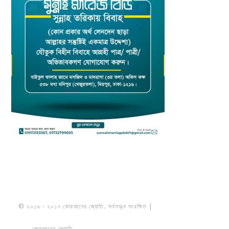
© ২০১৬ - ২০১৭ কোরআনের জ্যোতি. সর্বসত্ত্ব সংরক্ষিত |
মাওলানা উমায়ের কোব্বাদী
নকশবন্দী
কোরআনের জ্যোতি
তৈরি করেছে ডায়নামিক সলভারস বাংলাদেশ
PRIVACY