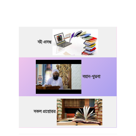
বই-প্রবন্ধ
বয়ান-খুতবা
সকল প্রশ্নোত্তর