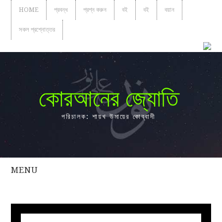
HOME
প্রবন্ধ
প্রশ্ন করুন
বই
বই
বয়ান
সকল প্রশ্নোত্তর
কোরআনের জ্যোতি
পরিচালক: শায়খ উমায়ের কোব্বাদী
MENU
সকল
প্রশ্নোত্তর
প্রবন্ধ