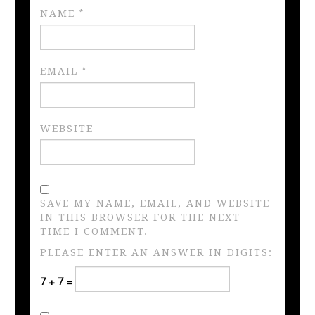
NAME
*
EMAIL
*
WEBSITE
SAVE MY NAME, EMAIL, AND WEBSITE
IN THIS BROWSER FOR THE NEXT
TIME I COMMENT.
PLEASE ENTER AN ANSWER IN DIGITS:
7 + 7 =