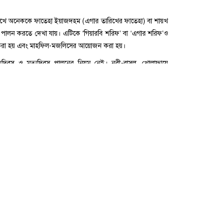
র্তৃক অনুমোদিত নয়; বরং বছরের যেকোনো দিন নবীজির জীবনী
িখে অনেককে ফাতেহা ইয়াজদহম (এগার তারিখের ফাতেহা) বা শায়খ
পালন করতে দেখা যায়। এটিকে ‘গিয়ারবি শরিফ’ বা ‘এগার শরিফ’ও
করা হয় এবং মাহফিল-মজলিসের আয়োজন করা হয়।
িবস ও মৃত্যুদিবস পালনের নিয়ম নেই। নবী-রাসূল, খোলাফায়ে
 আদর্শ। তাঁদের কারোরই জন্মদিবস-মৃত্যুদিবস পালন করার কথা
পালন করতে হলে তো বছরের প্রতিদিনই পালন করতে হবে। অথচ নবী-
গেরও আদর্শ। আর এজন্যই বুযুর্গানে দ্বীন নিজেদের জন্মদিবস পালন
যুদিবস পালনের আদেশ করেননি। পরবর্তী যুগের লোকেরা তা উদ্ভাবন
্ণ বিষয় হচ্ছে, যে তারিখে ‘ফাতেহায়ে ইয়াজদাহম’পালন করা হয় অর্থাৎ
দুল কাদের জীলানী রাহ.-এর মৃত্যুদিবস হিসেবে প্রমাণিতও নয়।
র মাঝে মতভেদ রয়েছে।
াকিবিশ শায়খ আবদুল কাদির’-এ এ সম্পর্কে কয়েকটি মত উল্লেখ করা
িখ, সতের তারিখ, আঠার তারিখ, তের তারিখ, সাত তারিখ ও এগার