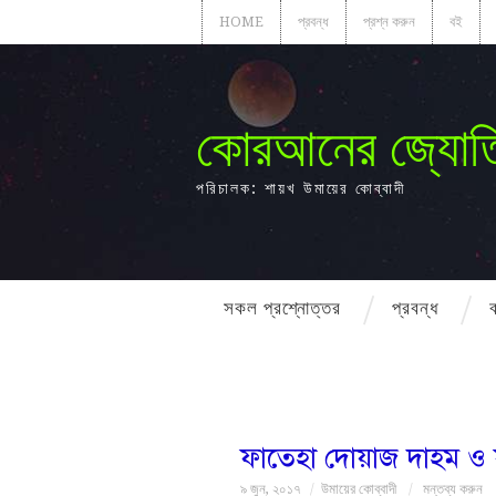
HOME
প্রবন্ধ
প্রশ্ন করুন
বই
কোরআনের জ্যোত
পরিচালক: শায়খ উমায়ের কোব্বাদী
সকল প্রশ্নোত্তর
প্রবন্ধ
ফাতেহা দোয়াজ দাহম ও
৯ জুন, ২০১৭
উমায়ের কোব্বাদী
মন্তব্য করুন