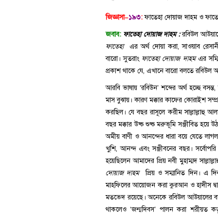
জিজ্ঞাসা–
১৯৩
:
ফাতেহা দোয়াজ দাহম
ymmolla@gmail.com
জবাব:
ফাতেহা দোয়াজ দাহম :
রবিউল আউয়া
ফাতেহা
এর অর্থ দোয়া করা, সাওয়াব রেসা
বারো। সুতরাং
ফাতেহা দোয়াজ দাহম
এর সম্মি
প্রকাশ থাকে যে, এখানে বারো বলতে রবিউল আ
আরবি ভাষায় ‘রবিউন’ শব্দের অর্থ হচ্ছে বসন
মাস বুঝায়। কারণ মক্কার কাফের কোরাইশ সম্প্
করছিল। যে বছর রাসূলে করীম সাল্লাল্লাহু 
বছর মক্কার উষ্ক শুষ্ক মরুভূমি সঞ্জীবিত হয়ে
অমীয় বাণী ও আনন্দের ধারা বয়ে যেতে লাগল
খুশি, আনন্দ এবং সঞ্জীবনের বছর। সর্বোপরি 
হয়েছিলেন আমাদের প্রিয় নবী মুহাম্মদ সাল্ল
দোয়াজ দাহম
প্রিয় ও সম্মানিত দিন। এ দ
মাহফিলের আয়োজন করা কুরআন ও হাদীস দ্বারা
মতভেদ রয়েছে। অনেকে রবিউল আউয়ালের বা