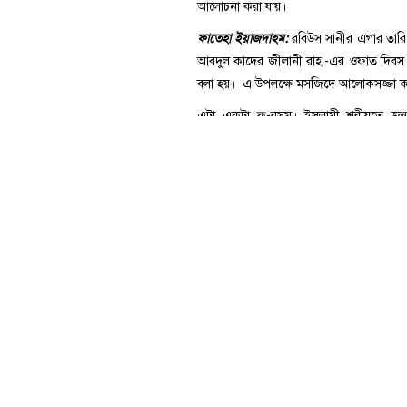
থাকলেও ‘জন্মদিবস’ পালন করা শরীয়ত ক
আলোচনা করা যায়।
ফাতেহা ইয়াজদাহম:
রবিউস সানীর এগার তার
আবদুল কাদের জীলানী রাহ.-এর ওফাত দিবস 
বলা হয়। এ উপলক্ষে মসজিদে আলোকসজ্জা 
এটা একটা কু-রসম। ইসলামী শরীয়তে জন্মদ
রাশেদীন ও সাহাবায়ে কেরাম আমাদের জন্য
শরীয়তে নেই। তাদের জন্ম বা মৃত্যুদিবস 
রাসূল ও সাহাবায়ে কেরাম তো সকল ওলি-বুযুর্
করেননি বা অনুসারীদেরকে জন্মদিবস ও মৃত্
করেছে।
ফাতিহা ইয়াজদাহম
সম্পর্কে একটি গুরুত্বপূর
এগার রবিউস সানী তা ঐতিহাসিকভাবে শায়খ আব
কারণ তাঁর মৃত্যুর তারিখ নিয়ে ইতিহাসবিদদে
তাঁর জীবনীগ্রন্থ ‘তাফরীহুল খাতির ফী মান
হয়েছে : রবিউস সানীর নয় তারিখ, দশ তার