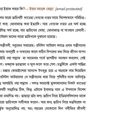
 ও ফাতেহা ইয়াজ দাহম কি?
— ইয়ার মহম্মদ মোল্লা:
0
লের বারো তারিখটি
ফাতেহা দোয়াজ দাহম
নামে বিশেষভাবে পরিচিত।
নী করা, মোনাজাত করা ইত্যাদি। আর
দোয়াজ দাহম
এর অর্থ হচ্ছে
লিত অর্থ হচ্ছে, বার তারিখের দোয়া, মোনাজাত বা সাওয়াব রেসানী।
উয়াল মাসের বারো তারিখকে বুঝানো হয়েছে।
্ত, সঞ্জীবনী, সবুজের সমারোহ। রবিউল আউয়াল বলতে প্রথম সঞ্জীবনের
রদায় অনাবৃষ্টি ও অভাবের কালে কঠিন বিপদের মধ্য দিয়ে জীবন যাপন
আলাইহি ওয়া সাল্লাম মা আমেনার গর্ভে তাশরীফ আনয়ন করলেন, সেই
 উঠল। শুষ্কবৃক্ষ তরতাজা ও ফুল-ফলে ভরে গেল। চতুর্দিকে একটা শান্তির
। মক্কার কোরাইশেরা আনন্দে উৎফুল্ল হয়ে এ বছরকে নাম দিয়েছিল
রবিউল আউয়ালের সে সঞ্জীবনের ধারা নিয়ে পৃথিবীর বক্ষে আবির্ভূত
াল্লাহু আলাইহি ওয়া সাল্লাম । সঙ্গত কারণেই মুসলমানদের নিকট
ফাতেহা
িবসটি সম্মানিত ঠিক, কিন্তু এটাকে ইবাদাত বলে এ উপলক্ষে বিশেষ
 প্রমাণিত নয়। তাছাড়া তাঁর জন্ম তারিখ নিয়ে ইতিহাসবিদদের মাঝে
রো তারিখকে অস্বীকার করেন। আর জন্ম তারিখ নিয়ে মতবিরোধ না