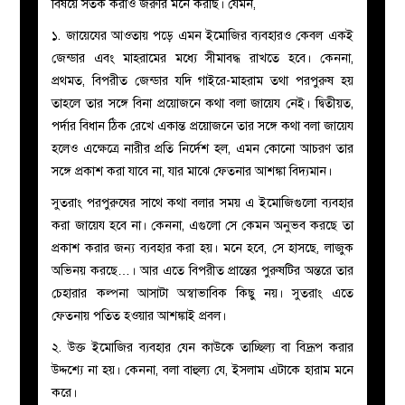
বিষয়ে সতর্ক করাও জরুরি মনে করছি। যেমন,
১. জায়েযের আওতায় পড়ে এমন ইমোজির ব্যবহারও কেবল একই
জেন্ডার এবং মাহরামের মধ্যে সীমাবদ্ধ রাখতে হবে। কেননা,
প্রথমত, বিপরীত জেন্ডার যদি গাইরে-মাহরাম তথা পরপুরুষ হয়
তাহলে তার সঙ্গে বিনা প্রয়োজনে কথা বলা জায়েয নেই। দ্বিতীয়ত,
পর্দার বিধান ঠিক রেখে একান্ত প্রয়োজনে তার সঙ্গে কথা বলা জায়েয
হলেও এক্ষেত্রে নারীর প্রতি নির্দেশ হল, এমন কোনো আচরণ তার
সঙ্গে প্রকাশ করা যাবে না, যার মাঝে ফেতনার আশঙ্কা বিদ্যমান।
সুতরাং পরপুরুষের সাথে কথা বলার সময় এ ইমোজিগুলো ব্যবহার
করা জায়েয হবে না। কেননা, এগুলো সে কেমন অনুভব করছে তা
প্রকাশ করার জন্য ব্যবহার করা হয়। মনে হবে, সে হাসছে, লাজুক
অভিনয় করছে…। আর এতে বিপরীত প্রান্তের পুরুষটির অন্তরে তার
চেহারার কল্পনা আসাটা অস্বাভাবিক কিছু নয়। সুতরাং এতে
ফেতনায় পতিত হওয়ার আশঙ্কাই প্রবল।
২. উক্ত ইমোজির ব্যবহার যেন কাউকে তাচ্ছিল্য বা বিদ্রূপ করার
উদ্দশ্যে না হয়। কেননা, বলা বাহুল্য যে, ইসলাম এটাকে হারাম মনে
করে।