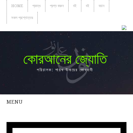
HOME
প্রবন্ধ
প্রশ্ন করুন
বই
বই
বয়ান
সকল প্রশ্নোত্তর
কোরআনের জ্যোতি
পরিচালক: শায়খ উমায়ের কোব্বাদী
MENU
সকল
প্রশ্নোত্তর
প্রবন্ধ