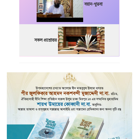
বয়ান-খুতবা
সকল প্রশ্নোত্তর