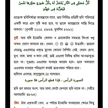
كُلُّ مُصَوِّرٍ فِي النَّارِ يُجْعَلُ لَهُ بِكُلِّ صُورَةٍ صَوَّرَهَا نَفْسٌ
فَيُعَذِِّبُهُ فِي جَهَنَّمَ
প্রত্যেক ছবিনির্মাতা জাহান্নামে যাবে, তার নির্মিত প্রতিটি ছবি পরিবর্তে
একটি করে প্রাণ সৃষ্টি করা হবে, যা তাকে জাহান্নামে শাস্তি দিতে
থাকবে।’ (বুখারী ২২২৫, ৫৯৬৩, মুসলিম ৫৬৬২)
দুই.
আর যদি ইমোজি কোলন ও ব্র্যাকেটের সমন্বয়ে কিংবা শুধু
অক্ষর যোগে বানানো হয়। যেমন, 🙂 😞 😀 😉 ইত্যাদি। তাহলে
যেহেতু
এগুলোতে প্রকৃত মুখের কোনো বৈশিষ্ট্য নেই, যেমন চোখ,
মুখ, নাক, মাথা ও কান নেই, তাই এগুলো নিষিদ্ধ ছবির আওতাভুক্ত
হবে না। সুতরাং এগুলোর ব্যবহার জায়েয হবে। তবে অকারণে
এগুলোর ব্যবহার পরিত্যাগ করাই তাক্বওয়ার পরিচয় হবে।
হাদিসে এসেছে, রাসুলুল্লাহ
ﷺ
বলেছেন,
الصورة الرأس ، فإذا قطع الرأس فلا صورة
ছবি
হল মাথার অংশ, আর মাথা কেটে ফেললে ছবি থাকে না। (সহীহ
আলজামি’ ৩৮৬৪)
তিন.
প্রিয় প্রশ্নকারী বোন,
এ পর্যায়ে ইমোজি ব্যবহারের ক্ষেত্রে কিছু