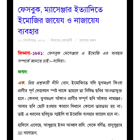
ফেসবুক, ম্যাসেঞ্জার ইত্যাদিতে
বয়ান
ইমোজির জায়েয ও নাজায়েয
ব্যবহার
নারীদের
১২ সেপ্টেম্বর, ২০২২
উমায়ের কোব্বাদী
মন্তব্য করুন
পাতা
জিজ্ঞাসা–
১৬৪১
:
ফেসবুক মেসেঞ্জার এ ইমোজি এর ব্যবহার
সম্পর্কে জানতে চাই।–সাদিয়া।
ইসলাহী
জবাব:
মজলিস
এক.
প্রিয় প্রশ্নকারী দীনি বোন,
ইমোজিতে যদি মুখমণ্ডল কিংবা
প্রাণীর পূর্ণ দেহাবয়ব স্পষ্ট থাকে তাহলে তা নিষিদ্ধ ছবির আওতাভুক্ত
প্রশ্ন
হবে। কেননা, মুখমণ্ডল আঁকাও প্রাণীর সম্পূর্ণ ছবি আঁকার নামান্তর।
আবার ছবি ছোট হওয়ার কারণে বিধানে কোনো তারতম্য হয় না।
করুন
তাই এ ধরনের ছবিযুক্ত স্মাইলি বা ইমোজি ব্যবহার জায়েয হবে না।
হাদিসে এসেছে, আব্দুল্লাহ ইবন আব্বাস রাযি. থেকে বর্ণিত, রাসুলুল্লাহ
ﷺ
বলেছেন,