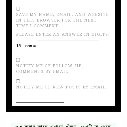
SAVE MY NAME, EMAIL, AND WEBSITE
IN THIS BROWSER FOR THE NEXT
TIME I COMMENT.
PLEASE ENTER AN ANSWER IN DIGITS:
13 − one =
NOTIFY ME OF FOLLOW-UP
COMMENTS BY EMAIL.
NOTIFY ME OF NEW POSTS BY EMAIL.