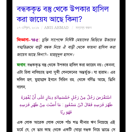
বন্ধককৃত বস্তু থেকে উপকার হাসিল
বয়ান
করা জায়েয আছে কিনা?
১৭ এপ্রিল, ২০১৯
ANIS AHMAD
মন্তব্য করুন
নারীদের
জিজ্ঞাসা–
৭৪৫
:
চুক্তি সাপেক্ষে নির্দিষ্ট মেয়াদের ভিত্তিতে উভয়ের
পাতা
সম্মতিক্রমে বাড়ী বন্ধক নিয়ে ঐ বাড়ী থেকে ফায়দা হাসিল করা
জায়েয আছে কিনা?– মাহমূদুল হাসান।
ইসলাহী
জবাব:
বন্ধককৃত বস্তু থেকে উপকার হাসিল করা জায়েয নয়। কেননা,
এটা রিবা নাসিয়্যাহ তথা সুদী লেনদেনের অন্তর্ভুক্ত। যা হারাম। এর
মজলিস
দলিল হল, মুহাম্মাদ ইবনে সিরিন রহ. থেকে বর্ণিত আছে, তিনি
বলেন,
প্রশ্ন
اسْتَقْرَضَ
رَجُلٌ مِنْ رَجُلٍ خَمْسَمِائَةِ دِينَارٍ عَلَى أَنْ يُفْقِرَهُ
করুন
ظَهْرَ فَرَسِهِ فَقَالَ
ابْنُ مَسْعُودٍ
: مَا أَصَبْتَ مِنْ ظَهْرِ فَرَسِهِ
فَهُوَ رِبًا
এক লোক আরেক লোক থেকে পাঁচ শত দীনার ঋণ নিয়েছে এই
মর্মে যে, সে তার কাছ থেকে একটি ঘোড়া বন্ধক নিয়ে তাতে সে