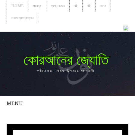
HOME
প্রবন্ধ
প্রশ্ন করুন
বই
বই
বয়ান
সকল প্রশ্নোত্তর
কোরআনের জ্যোতি
পরিচালক: শায়খ উমায়ের কোব্বাদী
MENU
সকল
প্রশ্নোত্তর
প্রবন্ধ