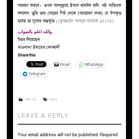
আরহণ করবে। তখন আবদুল্লাহ ইবনে মাসউদ রাযি. ওই ব্যক্তিকে
বললেন, তুমি তার ঘোড়ার পিঠ থেকে (আরোহণ করে) যে উপকৃত
হয়েছ তা সুদের অন্তর্ভুক্ত।
(মুসান্নাফে আবদুর রাযযাক ১৪১৭৫)
والله اعلم بالصواب
উত্তর দিয়েছেন
মাওলানা উমায়ের কোব্বাদী
Share this:
Email
WhatsApp
Telegram
লেন-দেন
বন্ধক
LEAVE A REPLY
Your email address will not be published.
Required