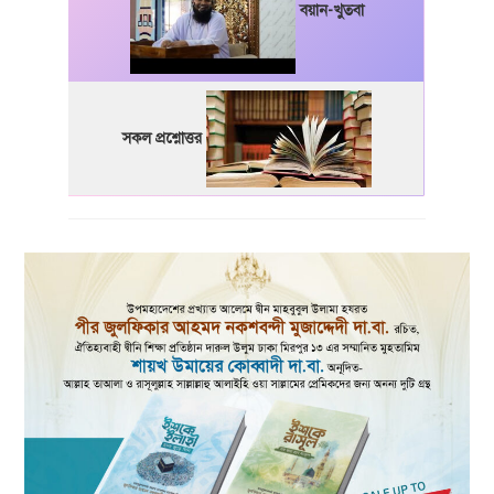
বয়ান-খুতবা
সকল প্রশ্নোত্তর