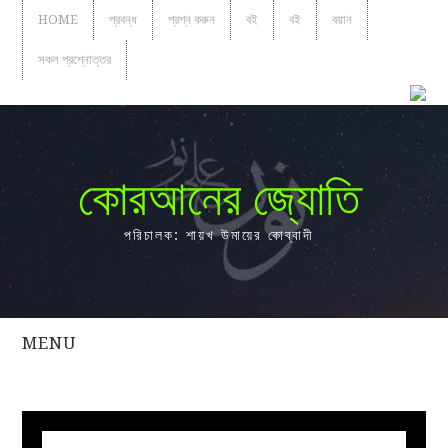
HOME
প্রবন্ধ
প্রশ্ন করুন
বই
বই
বয়ান
সকল প্রশ্নোত্তর
কোরআনের জ্যোতি
পরিচালক: শায়খ উমায়ের কোব্বাদী
MENU
সকল
প্রশ্নোত্তর
প্রবন্ধ