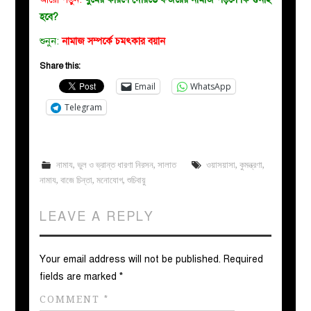
হবে?
শুনুন:
নামাজ সম্পর্কে চমৎকার বয়ান
Share this:
Email
WhatsApp
Telegram
নামায
,
ভুল ও ভ্রান্ত ধারণা নিরসন
,
সালাত
ওয়াসয়াসা
,
কুমন্ত্রণা
,
নামায
,
বাজে চিন্তা
,
মনোযোগ
,
শুচিবায়ু
LEAVE A REPLY
Your email address will not be published.
Required
fields are marked
*
COMMENT
*