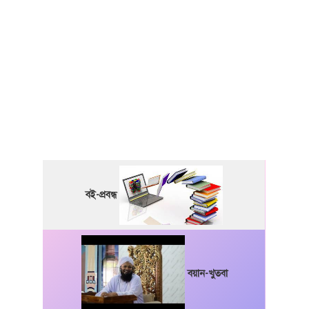
বই-প্রবন্ধ
বয়ান-খুতবা