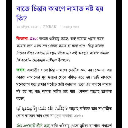
বাজে চিন্তার কারণে নামাজ নষ্ট হয়
বয়ান
কি?
২৩ এপ্রিল, ২০১৮
EMRAN
মন্তব্য করুন
নারীদের
জিজ্ঞাসা–
৩১০
:
আমার শুচিবায়ু আছে, তাই নামাজ পড়ার সময়
পাতা
আমার মনে এমন সব খেয়াল আসে যা ভাবা পাপ। কিন্তু আমার
নিজের উপর কোনো নিয়ন্ত্রন থাকে না। এই অবস্থায় আমার নামাজ
ইসলাহী
কি হবে?– মোহাম্মদ নাঈমুল ইসলাম।
জবাব:
এজাতীয় বাজে চিন্তা নামাজে মোটেও কম্য নয়। কেননা, এর
মজলিস
কারণে নামাজের মূল ফায়দা থেকে বঞ্চিত হতে হয়। তাই নামাজে
মনোযোগ ধরে রাখার সর্বোচ্চ চেষ্টা করবেন। তবে এর কারণে নামাজ
প্রশ্ন
নষ্ট হয় না; বরং নামাজ সহীহ হয়ে যায়। কেননা আল্লাহ তাআলা
বলেন,
করুন
لاَ يُكَلِّفُ اللّهُ نَفْسًا إِلاَّ وُسْعَهَا لَهَا
আল্লাহ কাউকে তার সাধ্যাতীত
কোন কাজের ভার দেন না
(সূরা বাকারা: ২৮৬)
প্রিয় প্রশ্নকারী দীনি ভাই,
বাকি শুচিবায়ু থেকে মুক্তির ব্যাপারে পরামর্শ