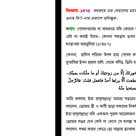
জিজ্ঞাসা–
১৩৭৫
:
বাথরুমে চার দেয়ালের মাঝ
গুনাহ কি?–নাম প্রকাশে অনিচ্ছুক।
জবাব:
গোসলখানায় বা বাথরুমে যদি কোনো প
এটা না করাই উত্তম। কেননা শয়তান তখন 
ফাতাওয়া মাহমুদিয়া (৪/৩৮৭)
কেননা, হাদিস শরিফে উলঙ্গ হয়ে গোসল কর
মুআবিয়া ইবন হায়দা রাযি. থেকে বর্ণিত, তিনি 
ظ عورتَكَ إلَّا من زوجتِكَ أو ما ملَكت يمينُك
ستطعتَ ألَّا يراها أحدٌ فافعل قلتُ: فالرَّجلُ
ُستحيا منْهُ
আমি বললাম, ইয়া রাসূলাল্লাহ্! আমরা সতরের কত
বললেন, তোমার স্ত্রী ও দাসী ছাড়া সকলের ন
ইয়া রাসূলাল্লাহ্! যদি একজন পুরুষ আরেকজন পুরুষের সঙ্
তোমার সতর যেন কেউ না দেখে সে ব্যবস্থা কর
বললেন, লজ্জা করার ক্ষেত্রে তো আল্লাহ তা