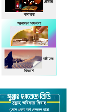
রোজার
মাসআলা
জাকাতের মাসআলা
নারীদের
জিজ্ঞাসা