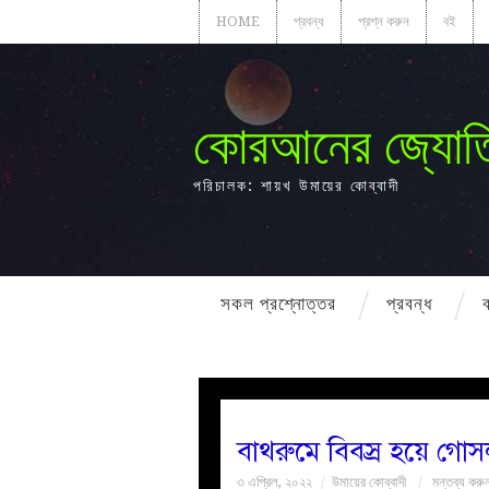
HOME
প্রবন্ধ
প্রশ্ন করুন
বই
কোরআনের জ্যোত
পরিচালক: শায়খ উমায়ের কোব্বাদী
সকল প্রশ্নোত্তর
প্রবন্ধ
বাথরুমে বিবস্র হয়ে গোস
৩ এপ্রিল, ২০২২
উমায়ের কোব্বাদী
মন্তব্য করু