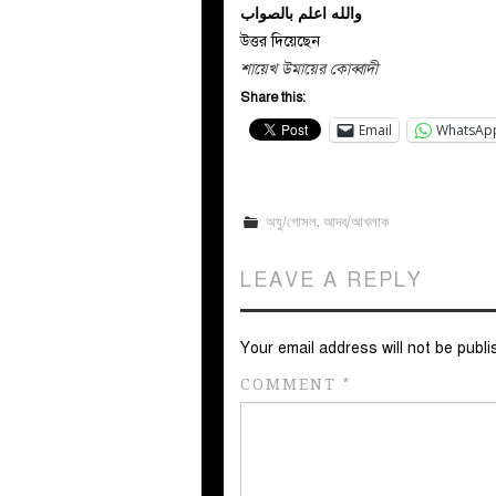
والله اعلم بالصواب
উত্তর দিয়েছেন
শায়েখ উমায়ের কোব্বাদী
Share this:
Email
WhatsAp
অযু/গোসল
,
আদব/আখলাক
LEAVE A REPLY
Your email address will not be publi
COMMENT
*