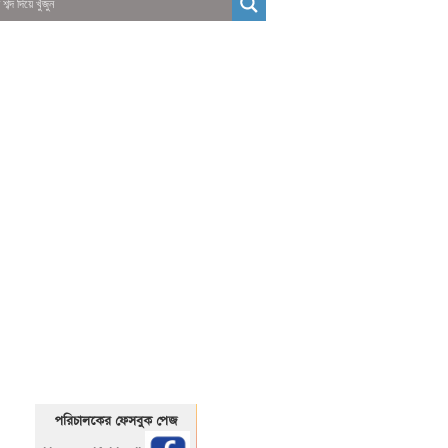
01325466920
1325466920
পরিচালকের ফেসবুক পেজ