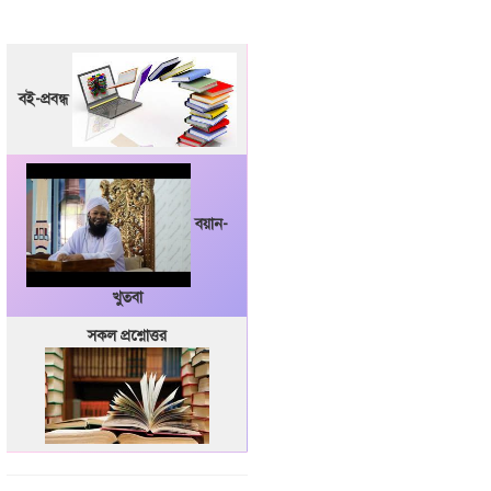
বই-প্রবন্ধ
বয়ান-
খুতবা
সকল প্রশ্নোত্তর