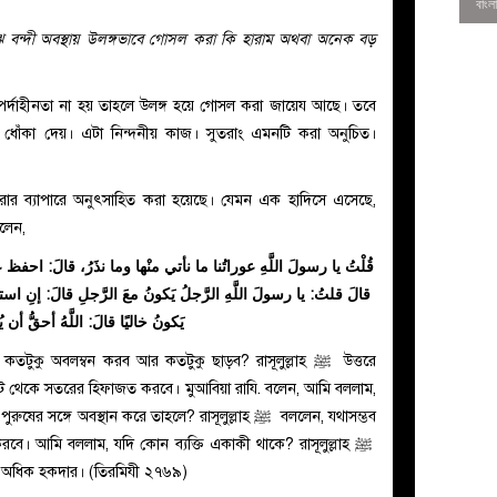
ে বন্দী অবস্থায় উলঙ্গভাবে গোসল করা কি হারাম অথবা অনেক বড়
র্দাহীনতা না হয় তাহলে উলঙ্গ হয়ে গোসল করা জায়েয আছে। তবে
ধোঁকা দেয়। এটা নিন্দনীয় কাজ। সুতরাং এমনটি করা অনুচিত।
ার ব্যাপারে অনুৎসাহিত করা হয়েছে। যেমন এক হাদিসে এসেছে,
বলেন,
قُلْتُ يا رسولَ اللَّهِ عوراتُنا ما نأتي منْها وما نذَرُ، قالَ: احف،
قالَ قلتُ: يا رسولَ اللَّهِ الرَّجلُ يَكونُ معَ الرَّجلِ قالَ: إنِ ا
يَكونُ خاليًا قالَ: اللَّهُ أحقُّ أن ي
0
টুকু অবলম্বন করব আর কতটুকু ছাড়ব? রাসূলুল্লাহ ﷺ উত্তরে
িকট থেকে সতরের হিফাজত করবে। মুআবিয়া রাযি. বলেন, আমি বললাম,
গে অবস্থান করে তাহলে? রাসূলুল্লাহ ﷺ বললেন, যথাসম্ভব
বে। আমি বললাম, যদি কোন ব্যক্তি একাকী থাকে? রাসূলুল্লাহ ﷺ
আলা অধিক হকদার। (তিরমিযী ২৭৬৯)