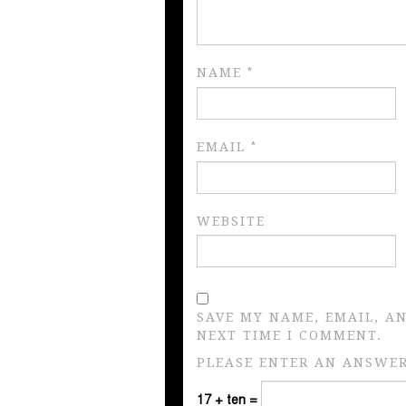
NAME
*
EMAIL
*
WEBSITE
SAVE MY NAME, EMAIL, A
NEXT TIME I COMMENT.
PLEASE ENTER AN ANSWER 
17 + ten =