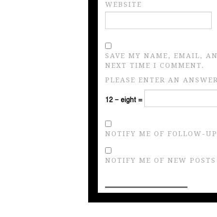
WEBSITE
SAVE MY NAME, EMAIL, A
NEXT TIME I COMMENT.
PLEASE ENTER AN ANSWER 
12 − eight =
NOTIFY ME OF FOLLOW-UP
NOTIFY ME OF NEW POSTS