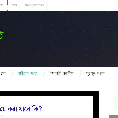
বই
বয়ান
সকল প্রশ্নোত্তর
ি
বয়ান
নারীদের পাতা
ইসলাহী মজলিস
প্রশ্ন করুন
য়ে করা যাবে কি?
রুন