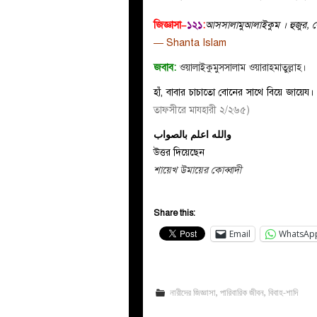
জিজ্ঞাসা–
১২১
:
আসসালামুআলাইকুম । হুজুর, কো
— Shanta Islam
জবাব:
ওয়ালাইকুমুসসালাম ওয়ারাহমাতুল্লাহ।
হাঁ, বাবার চাচাতো বোনের সাথে বিয়ে জায়েয। 
তাফসীরে মাযহারী ২/২৬৫)
والله اعلم بالصواب
উত্তর দিয়েছেন
শায়েখ উমায়ের কোব্বাদী
Share this:
Email
WhatsAp
নারীদের জিজ্ঞাসা
,
পারিবারিক জীবন
,
বিবাহ-শাদি