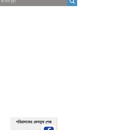
01325466920
1325466920
পরিচালকের ফেসবুক পেজ