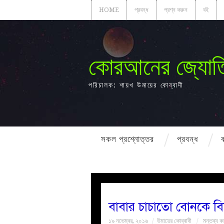
HOME
প্রবন্ধ
প্রশ্ন করুন
বই
কোরআনের জ্যোত
পরিচালক: শায়খ উমায়ের কোব্বাদী
সকল প্রশ্নোত্তর
প্রবন্ধ
বাবার চাচাতো বোনকে বি
১৯ নভেম্বর, ২০১৬
উমায়ের কোব্বাদী
মন্তব্য ক