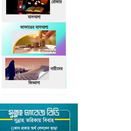
রোজার
মাসআলা
জাকাতের মাসআলা
নারীদের
জিজ্ঞাসা