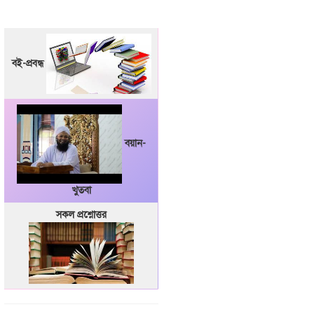
বই-প্রবন্ধ
বয়ান-
খুতবা
সকল প্রশ্নোত্তর