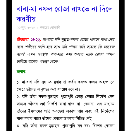
বাবা-মা নফল রোজা রাখতে না দিলে
বয়ান
করণীয়
২৩ জুন, ২০২৩
উমায়ের কোব্বাদী
নারীদের
জিজ্ঞাসা–
১৮২২
:
মা-বাবা যদি সুন্নত-নফল রোজা পালনে বাধা দেয়
পাতা
বলে শরীরের ক্ষতি হবে তাও যদি পালন করি তাহলে কি জায়েজ
হবে? এমন অবস্থায় বাবা-মার কথা শুনবো নাকি রোজা পালন
ইসলাহী
চালিয়ে যাবো?–বগুড়া থেকে।
জবাব:
মজলিস
১. মা-বাবা যদি সুন্নাতে মুয়াক্কাদা বর্জন করতে বলেন তাহলে সে
প্রশ্ন
ক্ষেত্রে তাঁদের আনুগত্য করা জায়েয হবে না।
২. যদি তাঁরা নফল-মুস্তাহাব পুরোপুরি ছেড়ে দেয়ার নির্দেশ দেন
করুন
তাহলে তাঁদের এই নির্দেশ মানা যাবে না। কেননা, এর মাধ্যমে
তাঁদের ইসলামের প্রতি অবহেলা প্রকাশ পায় এবং এই নির্দেশের
মান্য করার মাঝে তাঁদের কোনো উপকার নিহিত নেই।
৩. যদি তাঁরা নফল-মুস্তাহাব পুরোপুরি নয় বরং বিশেষ কোনো