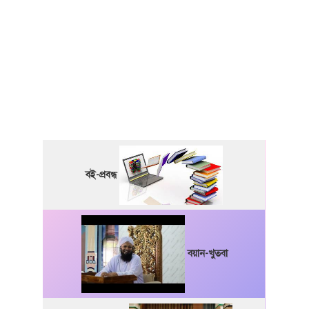
বই-প্রবন্ধ
বয়ান-খুতবা