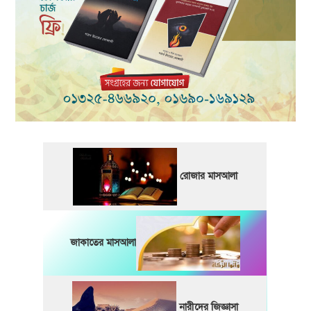
রোজার মাসআলা
জাকাতের মাসআলা
নারীদের জিজ্ঞাসা