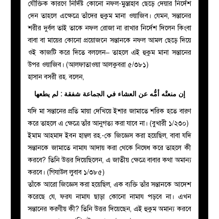
যৌক্তিক কারণে নির্দিষ্ট কোনো নফল-মুস্তাহাব ছেড়ে দেয়ার নির্দেশ
দেন তাহলে এক্ষেত্রে তাঁদের হুকুম মানা ওয়াজিব। যেমন, সন্তানের
শরীর দুর্বল তাই তাকে নফল রোজা না রাখার নির্দেশ দিলেন কিংবা
বাবা বা মায়ের কোনো প্রয়োজনে সন্তানকে নফল আমল ছেড়ে দিয়ে
ওই কাজটি করে দিতে বললেন– তাহলে এই হুকুম মানা সন্তানের
উপর ওয়াজিব। (আলফাতাওয়া আলকুবরা ৫/৩৮১)
হাসান বসরী রহ. বলেন,
إن منعتْه أمُّه عن العشاء في الجماعة شفقة : لم يطعها
যদি মা সন্তানের প্রতি মায়া দেখিয়ে ইশার জামাতে শরিক হতে বারণ
করে তাহলে এ ক্ষেত্রে তাঁর আনুগত্য করা যাবে না। (বুখারী ১/২৩০)
ইমাম আহমাদ ইবন হাম্বল রহ.-কে জিজ্ঞেস করা হয়েছিল, বাবা যদি
সন্তানকে জামাতে নামায আদায় করা থেকে নিষেধ করে তাহলে কী
করবে? তিনি উত্তর দিয়েছিলেন, এ জাতীয় ক্ষেত্রে বাবার কথা অমান্য
করবে। (গিযাউল লুবাব ১/৩৮৫)
তাঁকে আরো জিজ্ঞেস করা হয়েছিল, এক ব্যক্তি তাঁর সন্তানকে আদেশ
করেছে যে, ফরয নামায ছাড়া কোনো নামায পড়বে না। এখন
সন্তানের করণীয় কী? তিনি উত্তর দিয়েছেন, এই হুকুম অমান্য করবে