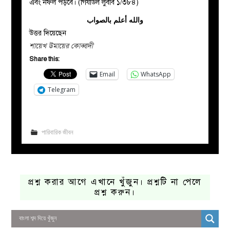
এবং নফল পড়বে। (গিযাউল লুবাব ১/৩৮৪)
والله أعلم بالصواب
উত্তর দিয়েছেন
শায়েখ উমায়ের কোব্বাদী
Share this:
Email
WhatsApp
Telegram
পারিবারিক জীবন
প্রশ্ন করার আগে এখানে খুঁজুন। প্রশ্নটি না পেলে
প্রশ্ন করুন।