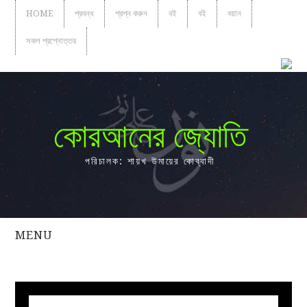
HOME
প্রবন্ধ
প্রশ্ন করুন
বই
বই
বয়ান
সকল প্রশ্নোত্তর
কোরআনের জ্যোতি
পরিচালক: শায়খ উমায়ের কোব্বাদী
MENU
সকল
প্রশ্নোত্তর
প্রবন্ধ