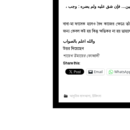
فاسقين… فإن شق عليه ولم يضره : وجب
বাবা-মা ফাসেক হলেও বৈধ কাজের ক্ষেত্রে ত
জন্য কেবল কষ্ট হয় কিন্তু ক্ষতিকর না হয় তা
والله اعلم بالصواب
উত্তর দিয়েছেন
শায়েখ উমায়ের কোব্বাদী
Share this:
Email
WhatsAp
আধুনিক মাসআলা
,
চিকিৎসা