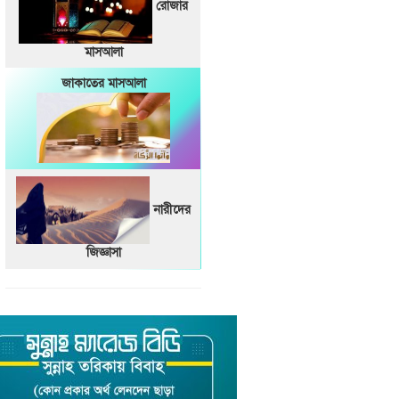
রোজার
মাসআলা
জাকাতের মাসআলা
নারীদের
জিজ্ঞাসা