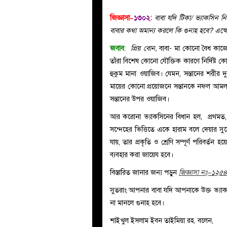
জিজ্ঞাসা–
১৩০২
:
বাবা যদি টিকা/ ভ্যাকসিন ন
বাবার কথা অমান্য করলে কি গুনাহ হবে? এক্
জবাব
:
প্রিয় বোন,
বাবা- মা কোনো বৈধ কাজে
তাঁরা বিশেষ কোনো যৌক্তিক কারণে নির্দিষ্ট ক
হুকুম মানা ওয়াজিব। যেমন, সন্তানের শরীর দ
মায়ের কোনো প্রয়োজনে সন্তানকে নফল আমল
সন্তানের উপর ওয়াজিব।
আর করোনা ভ্যাকসিনের বিধান হল, প্রথমত
সন্দেহের ভিত্তিতে একে হারাম বলে দেয়ার 
যায়, তার প্রকৃতি ও শ্রেণি সম্পূর্ণ পরিবর্ত
ব্যবহার করা জায়েয হবে।
বিস্তারিত জানার জন্য পড়ুন
জিজ্ঞাসা নং–১২৫
সুতরাং আপনার বাবা যদি আপনাকে উক্ত ভ্যাক
না মানলে গুনাহ হবে।
শাইখুল ইসলাম ইবন তাইমিয়া রহ. বলেন,