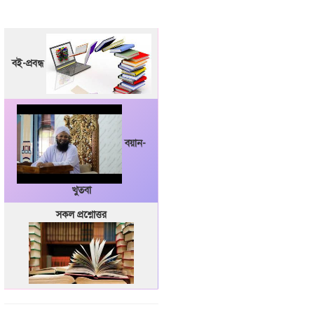
বই-প্রবন্ধ
বয়ান-
খুতবা
সকল প্রশ্নোত্তর