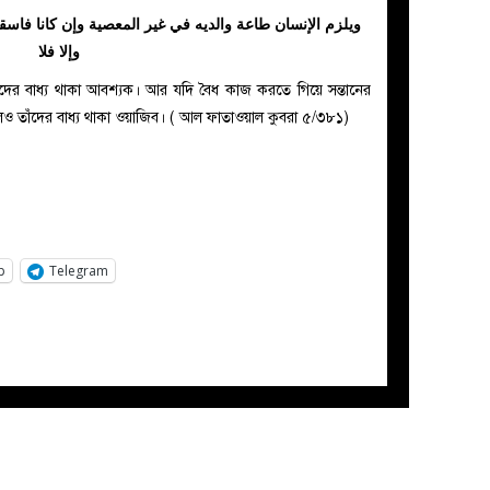
ويلزم الإنسان طاعة والديه في غير المعصية وإن كانا  ،
وإلا فلا
াঁদের বাধ্য থাকা আবশ্যক। আর যদি বৈধ কাজ করতে গিয়ে সন্তানের
হলেও তাঁদের বাধ্য থাকা ওয়াজিব। ( আল ফাতাওয়াল কুবরা ৫/৩৮১)
p
Telegram