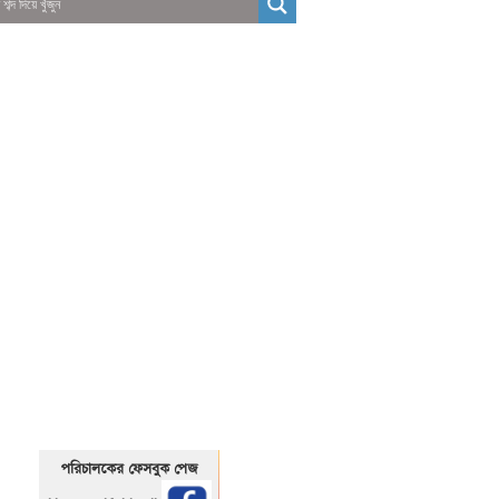
01325466920
1325466920
পরিচালকের ফেসবুক পেজ