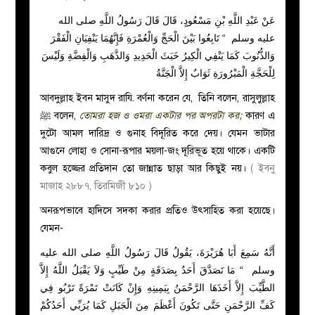
عَنْ عَبْدِ اللَّهِ بْنِ مَسْعُودٍ، قَالَ قَالَ رَسُولُ اللَّهِ صلى الله
عليه وسلم ‏ “‏ تَابِعُوا بَيْنَ الْحَجِّ وَالْعُمْرَةِ فَإِنَّهُمَا يَنْفِيَانِ الْفَقْرَ
وَالذُّنُوبَ كَمَا يَنْفِي الْكِيرُ خَبَثَ الْحَدِيدِ وَالذَّهَبِ وَالْفِضَّةِ وَلَيْسَ
لِلْحَجَّةِ الْمَبْرُورَةِ ثَوَابٌ إِلاَّ الْجَنَّةُ ‏‏ ‏
আবদুল্লাহ ইবন মাসুদ রাযি. বর্ণনা করেন যে, তিনি বলেন, রাসুলুল্লাহ
ﷺ বলেন,
তোমরা হজ ও ওমরা একটার পর অপরটা কর;
কারণ এ
দুটো আমল দারিদ্র ও গুনাহ বিদূরিত করে দেয়। যেমন ভাটার
আগুনে লোহা ও সোনা-রূপার ময়লা-জং দূরিভূত হয়ে থাকে। একটি
কবুল হজ্জের প্রতিদান তো জান্নাত ছাড়া আর কিছুই নয়।
( ইবনু
মাজাহ ২৮৮৭, তিরমিজী ৮১০ )
অনরূপভাবে হাদিসে সদকা করার প্রতিও উৎসাহিত করা হয়েছে।
যেমন-
أَنَّهُ سَمِعَ أَبَا هُرَيْرَةَ، يَقُولُ قَالَ رَسُولُ اللَّهِ صلى الله عليه
وسلم ‏ “‏ مَا تَصَدَّقَ أَحَدٌ بِصَدَقَةٍ مِنْ طَيِّبٍ وَلاَ يَقْبَلُ اللَّهُ إِلاَّ
الطَّيِّبَ إِلاَّ أَخَذَهَا الرَّحْمَنُ بِيَمِينِهِ وَإِنْ كَانَتْ تَمْرَةً تَرْبُو فِي
كَفِّ الرَّحْمَنِ حَتَّى تَكُونَ أَعْظَمَ مِنَ الْجَبَلِ كَمَا يُرَبِّي أَحَدُكُمْ