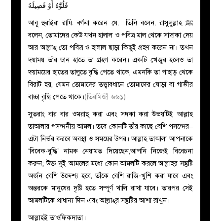
فَلُوَّهُ أَوْ فَصِيلَهُ
আবূ হুরাইরা রাযি. বর্ণনা করেন যে, তিনি বলেন, রাসুলুল্লাহ ﷺ
বলেন, তোমাদের কেউ যখন হালাল ও পবিত্র মাল থেকে সাদাকা দেয়
আর আল্লাহ্ তো পবিত্র ও হালাল ছাড়া কিছুই গ্রহণ করেন না। তখন
দয়াময় তাঁর ডান হাতে তা গ্রহণ করেন। একটি খেজুর হলেও তা
দয়াময়ের হাতের তালুতে বৃদ্ধি পেতে থাকে, এমনকি তা পাহাড় থেকে
বিরাট হয়, যেমন তোমাদের তত্ত্বাবধানে তোমাদের ঘোড়া বা গাভীর
বাচ্চা বৃদ্ধি পেতে থাকে।
(তিরমিজী ৬৬১)
সুতরাং বার বার ওমরাহ্‌ করা এবং সদকা করা উভয়টিই আল্লাহ
তাআলার পসন্দনীয় আমল। তবে কোনটি তাঁর কাছে বেশি পসন্দের–
এটা নির্ভর করবে অবস্থা ও সময়ের উপর। আল্লাহ তাআলা আপনাকে
‘বিবেক-বুদ্ধি’ নামক নেয়ামত দিয়েছেন,আপনি নিজেই বিবেচনা
করুন; উক্ত দুই আমলের মধ্যে কোন আমলটি করলে আল্লাহর সন্তুষ্টি
অর্জন বেশি উদ্দেশ্য হবে, তাঁঁকে বেশি রাজি-খুশি করা যাবে এবং
অন্তরকে মানুষের দৃষ্টি হতে সম্পূর্ণ খালি রাখা যাবে। তারপর সেই
আমলটিকে প্রাধান্য দিন এবং আল্লাহ্‌র সন্তুষ্টির আশা রাখুন।
আল্লাহই তাওফিকদাতা।