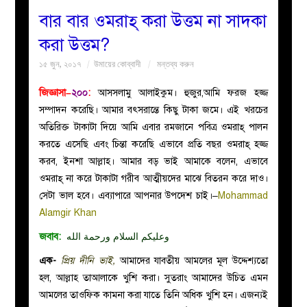
বার বার ওমরাহ্‌ করা উত্তম না সাদকা
বয়ান
করা উত্তম?
১৫ জুন, ২০১৭
উমায়ের কোব্বাদী
মন্তব্য করুন
নারীদের
জিজ্ঞাসা–
২০০
:
আসসলামু আলাইকুম। হুজুর,আমি ফরজ হজ্জ
পাতা
সম্পাদন করেছি। আমার বৎসরান্তে কিছু টাকা জমে। এই খরচের
অতিরিক্ত টাকাটা দিয়ে আমি এবার রমজানে পবিত্র ওমরাহ্ পালন
ইসলাহী
করতে এসেছি এবং চিন্তা করেছি এভাবে প্রতি বছর ওমরাহ্ হজ্জ
করব, ইনশা আল্লাহ। আমার বড় ভাই আমাকে বলেন, এভাবে
মজলিস
ওমরাহ্ না করে টাকাটা গরীব আত্মীয়দের মাঝে বিতরন করে দাও।
সেটা ভাল হবে। এব্যাপারে আপনার উপদেশ চাই।–
Mohammad
প্রশ্ন
Alamgir Khan
জবাব:
وعليكم السلام ورحمة الله
করুন
এক-
প্রিয় দীনি ভাই,
আমাদের যাবতীয় আমলের মূল উদ্দেশ্যতো
হল, আল্লাহ তাআলাকে খুশি করা। সুতরাং আমাদের উচিত এমন
আমলের তাওফিক কামনা করা যাতে তিনি অধিক খুশি হন। এজন্যই