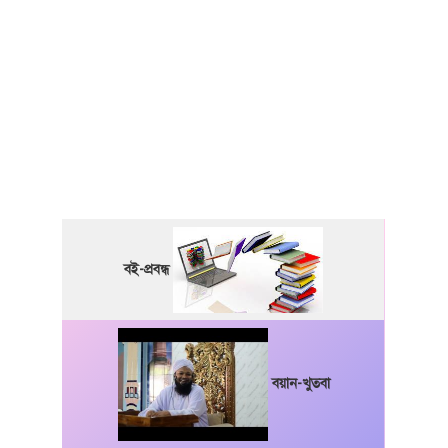
বই-প্রবন্ধ
বয়ান-খুতবা