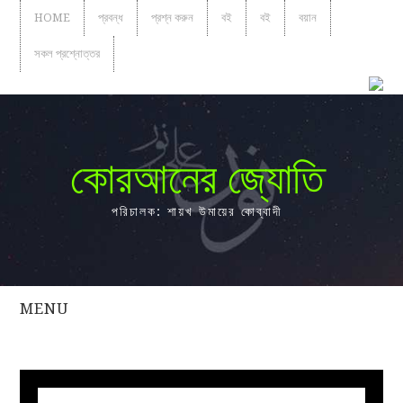
HOME
প্রবন্ধ
প্রশ্ন করুন
বই
বই
বয়ান
সকল প্রশ্নোত্তর
কোরআনের জ্যোতি
পরিচালক: শায়খ উমায়ের কোব্বাদী
MENU
সকল
প্রশ্নোত্তর
প্রবন্ধ