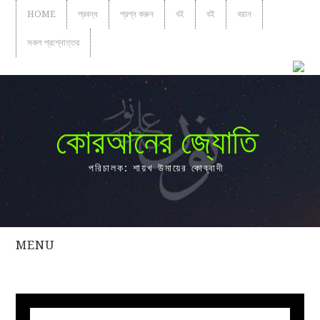
HOME
প্রবন্ধ
প্রশ্ন করুন
বই
বই
বয়ান
সকল প্রশ্নোত্তর
কোরআনের জ্যোতি
পরিচালক: শায়খ উমায়ের কোব্বাদী
MENU
সকল
প্রশ্নোত্তর
প্রবন্ধ