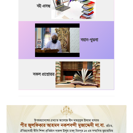
বই-প্রবন্ধ
বয়ান-খুতবা
সকল প্রশ্নোত্তর