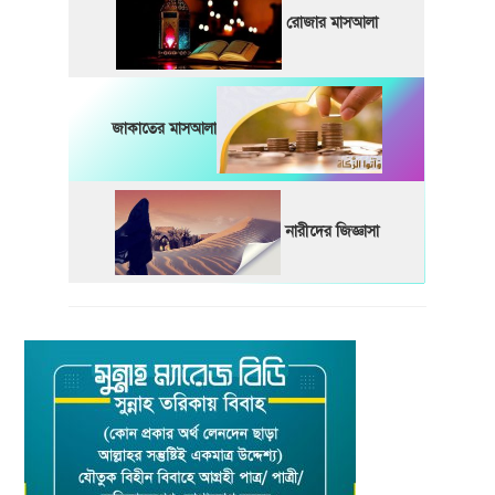
রোজার মাসআলা
জাকাতের মাসআলা
নারীদের জিজ্ঞাসা