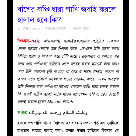
বাঁশের কঞ্চি দ্বারা পাখি জবাই করলে
বয়ান
হালাল হবে কি?
১১ এপ্রিল, ২০১৯
উমায়ের কোব্বাদী
মন্তব্য করুন
নারীদের
জিজ্ঞাসা–
৭২২
:
আসসালামু আলাইকুম,আমার পরিচিত একজন
পাতা
লোক রাতের বেলায় মাছ শিকার করে। সেখানে উনি মাঝে মাঝে
বিভিন্ন পাখি ও শিকার করে টেটা দিয়ে l রক্তক্ষরণ বা আঘাত এর
ইসলাহী
জন্য প্রায় পাখিগুলা বাড়িতে এনে জবেহ করার আগেই মারা যায়।
আর উনি ধারালো ছুরি বা চাকু বা ব্লেড ও সাথে রাখতে পারেন না
মজলিস
কারণ এতে পুলিশি ঝামেলায় পড়ার সম্ভবনা আছে। এমন অবস্থায়
উনি শিকার করা পাখিগুলা বাঁশের ধারালো কঞ্চি দ্বারা জবাই করলে
প্রশ্ন
কি জবাই সঠিক হবে? নাকি ধাতব বস্তু যেমন ছুরি বা ব্লেড দিয়েই
জবাই করতে হবে? Masum Billah
করুন
জবাব:
وعليكم السلام ورحمة الله وبركاته
হালাল পশু-পাখি খাওয়া ‘হালাল’ হবার জন্য প্রধান শর্ত হল, সেটিকে
আল্লাহর নামেই জবাই করা। জবাই করার হাতিয়ার হিসেবে যে