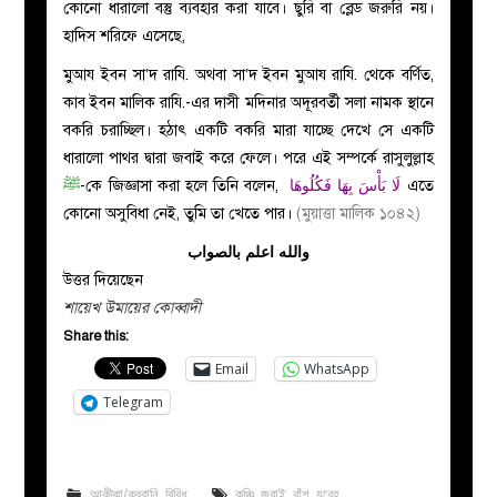
কোনো ধারালো বস্তু ব্যবহার করা যাবে। ছুরি বা ব্লেড জরুরি নয়।
হাদিস শরিফে এসেছে,
মুআয ইবন সা’দ রাযি. অথবা সা’দ ইবন মুআয রাযি. থেকে বর্ণিত,
কাব ইবন মালিক রাযি.-এর দাসী মদিনার অদূরবর্তী সলা নামক স্থানে
বকরি চরাচ্ছিল। হঠাৎ একটি বকরি মারা যাচ্ছে দেখে সে একটি
ধারালো পাথর দ্বারা জবাই করে ফেলে। পরে এই সম্পর্কে রাসুলুল্লাহ
ﷺ
-কে জিজ্ঞাসা করা হলে তিনি বলেন,
لَا بَأْسَ بِهَا فَكُلُوهَا
এতে
কোনো অসুবিধা নেই, তুমি তা খেতে পার।
(মুয়াত্তা মালিক ১০৪২)
والله اعلم بالصواب
উত্তর দিয়েছেন
শায়েখ উমায়ের কোব্বাদী
Share this:
Email
WhatsApp
Telegram
আকীকা/কুরবানি
,
বিবিধ
কঞ্চি
,
জবাই
,
বাঁশ
,
যবেহ