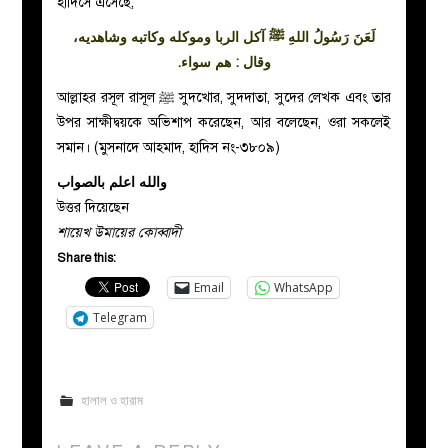
হাদিসে এসেছে,
لَعَنَ رَسُولُ اللهِ ﷺ آكل الربا وموكله وكاتبه وشاهديه،
وقال : هم سواء.
আল্লাহর রসূল রাসূল ﷺ সুদখোর, সুদদাতা, সুদের লেখক এবং তার
উপর সাক্ষীদ্বয়কে অভিশাপ করেছেন, আর বলেছেন, ওরা সকলেই
সমান। (মুসনাদে আহমাদ, হাদিস নং-৩৮০৯)
والله اعلم بالصواب
উত্তর দিয়েছেন
শায়েখ উমায়ের কোব্বাদী
Share this:
Email
WhatsApp
Telegram
হালাল ও হারাম