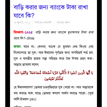
বাড়ি করার জন্য ব্যাংকে টাকা রাখা
বয়ান
যাবে কি?
২৪ জুলাই, ২০২১
উমায়ের কোব্বাদী
মন্তব্য করুন
নারীদের
জিজ্ঞাসা–
১২২৫
:
বাড়ি করার জন্য ব্যাংকে মুনাফাসহ টাকা রাখা
পাতা
যাবে কি?–Shila
জবাব:
যাবে না। কেননা, ব্যাংক যে মুনাফা দেয় কিংবা নেয়
ইসলাহী
নিঃসন্দেহে তা সুদ। আর ঈমানের পূর্ণতার জন্য অপরিহার্য শর্ত হল,
সুদ ও যাবতীয় হারাম পন্থা পরিহার করে বৈধ উপায় গ্রহণ করা।
মজলিস
আল্লাহ তাআলা বলেন,
প্রশ্ন
يَا أَيُّهَا الَّذِينَ آمَنُوا لَا تَأْكُلُوا الرِّبَا أَضْعَافًا مُّضَاعَفَةً ۖ وَاتَّقُوا اللَّهَ
لَعَلَّكُمْ تُفْلِحُونَ
করুন
হে ঈমানদারগণ! তোমরা চক্রবৃদ্ধিহারে সুদ খেয়ো না। আর আল্লাহকে
ভয় করতে থাক, যাতে তোমরা কল্যাণ অর্জন করতে পারো। (সূরা
আলি ইমরান ১৩০)