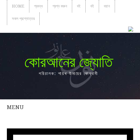
HOME
প্রবন্ধ
প্রশ্ন করুন
বই
বই
বয়ান
সকল প্রশ্নোত্তর
কোরআনের জ্যোতি
পরিচালক: শায়খ উমায়ের কোব্বাদী
MENU
সকল
প্রশ্নোত্তর
প্রবন্ধ