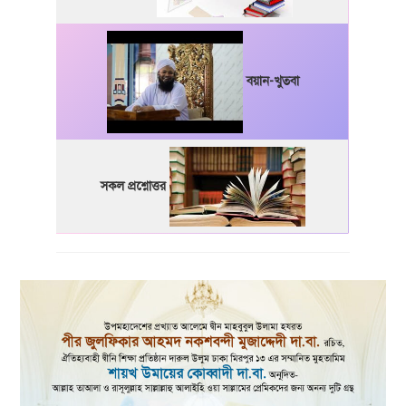
বয়ান-খুতবা
সকল প্রশ্নোত্তর