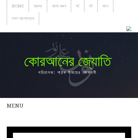
HOME
প্রবন্ধ
প্রশ্ন করুন
বই
বই
বয়ান
সকল প্রশ্নোত্তর
কোরআনের জ্যোতি
পরিচালক: শায়খ উমায়ের কোব্বাদী
MENU
সকল
প্রশ্নোত্তর
প্রবন্ধ