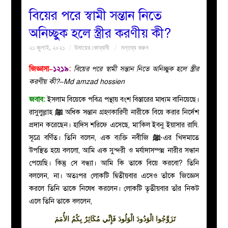
বিয়ের পরে স্বামী সন্তান নিতে
বয়ান
অনিচ্ছুক হলে স্ত্রীর করণীয় কী?
২১ জুলাই, ২০২১
উমায়ের কোব্বাদী
মন্তব্য করুন
নারীদের
জিজ্ঞাসা–
১২১৯
:
বিয়ের পরে স্বামী সন্তান নিতে অনিচ্ছুক হলে স্ত্রীর
পাতা
করণীয় কী?–Md amzad hossien
জবাব:
ইসলাম বিয়েকে পবিত্র পন্থায় বংশ বিস্তারের মাধ্যম বানিয়েছে।
ইসলাহী
রাসুলুল্লাহ
ﷺ
অধিক সন্তান গ্রহণকারিণী নারীকে বিয়ে করার নির্দেশ
প্রদান করেছেন। হাদিস শরিফে এসেছে, মা‘কিল ইবনু ইয়াসার রাযি.
মজলিস
সূত্রে বর্ণিত। তিনি বলেন, এক ব্যক্তি নবীজি
ﷺ
-এর খিদমাতে
উপস্থিত হয়ে বললো, আমি এক সুন্দরী ও মর্যাদাসম্পন্ন নারীর সন্ধান
প্রশ্ন
পেয়েছি। কিন্তু সে বন্ধ্যা। আমি কি তাকে বিয়ে করবো? তিনি
বললেন, না। অতঃপর লোকটি দ্বিতীয়বার এসেও তাঁকে জিজ্ঞেস
করুন
করলে তিনি তাকে নিষেধ করলেন। লোকটি তৃতীয়বার তাঁর নিকট
এলে তিনি তাকে বললেন,
تَزَوَّجُوا الْوَدُودَ الْوَلُودَ فَإِنِّي مُكَاثِرٌ بِكُمُ الأُمَمَ