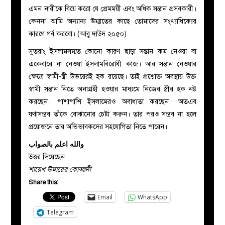
এমন নারীকে বিয়ে করো যে প্রেমময়ী এবং অধিক সন্তান প্রসবকারী।
কেননা আমি অন্যান্য উম্মাতের কাছে তোমাদের সংখ্যাধিক্যের
কারণে গর্ব করবো। (আবু দাউদ ২০৫০)
সুতরাং ইসলামসম্মত কোনো কারণ ছাড়া সন্তান কম নেওয়া বা
একেবারে না নেওয়া ইসলামবিরোধী কাজ। আর সন্তান নেওয়ার
ক্ষেত্রে স্বামী-স্ত্রী উভয়েরই হক রয়েছে। তাই প্রশ্নোক্ত অবস্থায় উক্ত
স্বামী সন্তান নিতে অনাগ্রহী হওয়ার মাধ্যমে নিজের স্ত্রীর হক নষ্ট
করছেন। পাশাপাশি ইসলামেরও অবাধ্যতা করছেন। অতএব
যথাসম্ভব তাঁকে বোঝানোর চেষ্টা করুন। তার পরও সম্ভব না হলে
প্রয়োজনে তার অভিভাবকদের সহযোগিতা নিতে পারেন।
والله اعلم بالصواب
উত্তর দিয়েছেন
শায়েখ উমায়ের কোব্বাদী
Share this:
Email
WhatsApp
Telegram