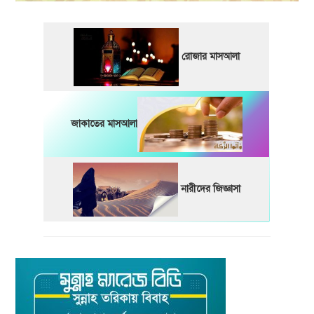
রোজার মাসআলা
জাকাতের মাসআলা
নারীদের জিজ্ঞাসা