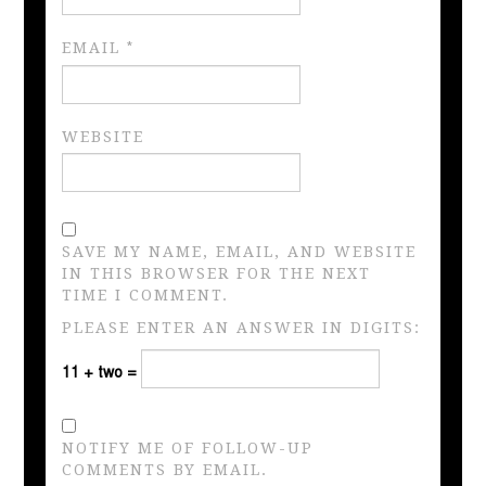
EMAIL
*
WEBSITE
SAVE MY NAME, EMAIL, AND WEBSITE
IN THIS BROWSER FOR THE NEXT
TIME I COMMENT.
PLEASE ENTER AN ANSWER IN DIGITS:
11 + two =
NOTIFY ME OF FOLLOW-UP
COMMENTS BY EMAIL.