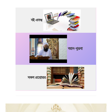
বই-প্রবন্ধ
বয়ান-খুতবা
সকল প্রশ্নোত্তর