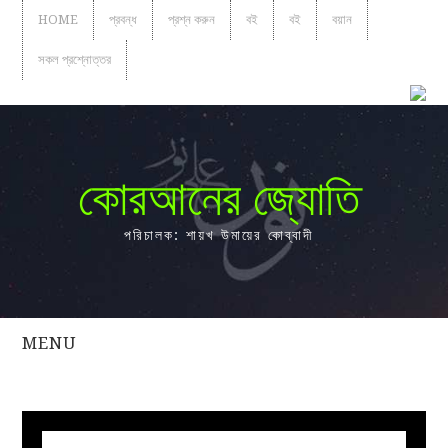
HOME
প্রবন্ধ
প্রশ্ন করুন
বই
বই
বয়ান
সকল প্রশ্নোত্তর
কোরআনের জ্যোতি
পরিচালক: শায়খ উমায়ের কোব্বাদী
MENU
সকল
প্রশ্নোত্তর
প্রবন্ধ