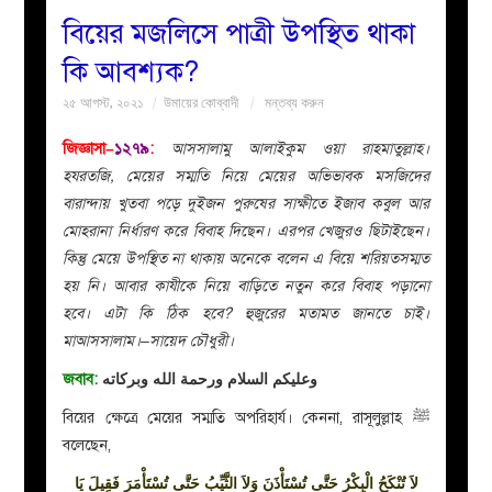
বিয়ের মজলিসে পাত্রী উপস্থিত থাকা
বয়ান
কি আবশ্যক?
২৫ আগস্ট, ২০২১
উমায়ের কোব্বাদী
মন্তব্য করুন
নারীদের
জিজ্ঞাসা–
১২৭৯
:
আসসালামু আলাইকুম ওয়া রাহমাতুল্লাহ।
পাতা
হযরতজি, মেয়ের সম্মতি নিয়ে মেয়ের অভিভাবক মসজিদের
বারান্দায় খুতবা পড়ে দুইজন পুরুষের সাক্ষীতে ইজাব কবুল আর
ইসলাহী
মোহরানা নির্ধারণ করে বিবাহ দিছেন। এরপর খেজুরও ছিটাইছেন।
কিন্তু মেয়ে উপস্থিত না থাকায় অনেকে বলেন এ বিয়ে শরিয়তসম্মত
মজলিস
হয় নি। আবার কাযীকে নিয়ে বাড়িতে নতুন করে বিবাহ পড়ানো
হবে। এটা কি ঠিক হবে? হুজুরের মতামত জানতে চাই।
প্রশ্ন
মাআসসালাম।–সায়েদ চৌধুরী।
জবাব:
وعليكم السلام ورحمة الله وبركاته
করুন
বিয়ের ক্ষেত্রে মেয়ের সম্মতি অপরিহার্য। কেননা, রাসূলুল্লাহ ﷺ
বলেছেন,
لاَ تُنْكَحُ الْبِكْرُ حَتَّى تُسْتَأْذَنَ وَلاَ الثَّيِّبُ حَتَّى تُسْتَأْمَرَ فَقِيلَ يَا