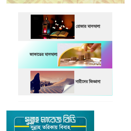
রোজার মাসআলা
জাকাতের মাসআলা
নারীদের জিজ্ঞাসা