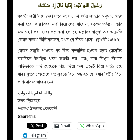
رَسُولَ اللهِ كَيْفَ إِذْنُهَا قَالَ إِذَا سَكَتَتْ
কুমারী নারী বিয়ে দেয়া যাবে না, যতক্ষণ পর্যন্ত না তার অনুমতি গ্রহণ
করা হবে। আর বিধবা নারী বিয়ে দেয়া যাবে না, যতক্ষণ পর্যন্ত না তার
মত গ্রহণ করা হবে। প্রশ্ন করা হল, হে আল্লাহর রাসূল! তার অনুমতি
কেমন করে? তিনি বললেন, যখন সে নীরব থাকে। (বুখারী ৬৪৯৭)
মেয়ের সম্মতি পাওয়ার পর বিয়ে সম্পাদিত হওয়ার জন্য মেয়েটির
মজলিসে উপস্থিত থাকা জরুরি নয়। বরং বাবা কিংবা লিগ্যাল
অভিভাবক যদি মেয়েকে বিয়ে দিয়ে দেয় এতেই বিয়ে সহিহ হয়ে
যায়। সুতরাং প্রশ্নেল্লেখিত সুরতে বিয়ে শুদ্ধ হয়েছে বিধায় দ্বিতীয় বিয়ে
পড়ানোর প্রয়োজন নেই।
والله اعلم بالصواب
উত্তর দিয়েছেন
শায়েখ উমায়ের কোব্বাদী
Share this:
Email
WhatsApp
Telegram