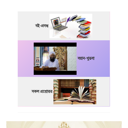
বই-প্রবন্ধ
বয়ান-খুতবা
সকল প্রশ্নোত্তর