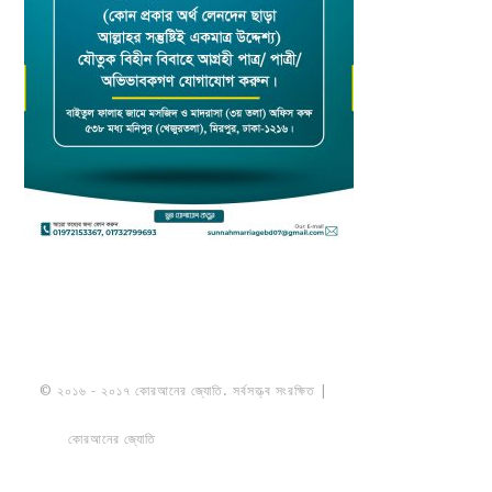
© ২০১৬ - ২০১৭ কোরআনের জ্যোতি. সর্বসত্ত্ব সংরক্ষিত |
মাওলানা উমায়ের কোব্বাদী
নকশবন্দী
কোরআনের জ্যোতি
তৈরি করেছে ডায়নামিক সলভারস বাংলাদেশ
PRIVACY
POLICY