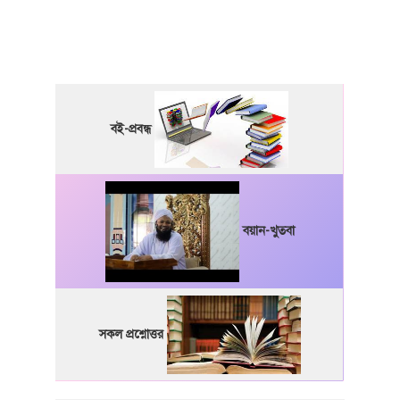
বই-প্রবন্ধ
বয়ান-খুতবা
সকল প্রশ্নোত্তর