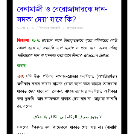
বেনামাজী ও বেরোজাদারকে দান-
বয়ান
সদকা দেয়া যাবে কি?
১০ মে, ২০১৯
উমায়ের কোব্বাদী
মন্তব্য করুন
নারীদের
জিজ্ঞাসা–
৭৮৭
:
রমজান মাসে ইচ্ছাকৃতভাবে পুরো পরিবারের কেউ
পাতা
রোজা রাখে না এমনকি এরা নামায ও পড়ে না। এমন দরিদ্র
পরিবারকে দান বা সদকাহ করা যাবে কিনা?–Masum Billah
ইসলাহী
জবাব:
মজলিস
এক
.
যদি উক্ত পরিবার নামাজ-রোজার ফরযিয়াত (অপরিহার্যতা)
অস্বীকার করার কারণে নামাজ-রোজা ত্যাগ করে তাহলে তাদেরকে
প্রশ্ন
যাকাত দেয়া যাবে না। কেননা, নামাজ-রোজার ফরযিয়াত অস্বীকার
করা কুফরি। আর কাফেরকে যাকাত দেয়া যায় না। আল্লামা কাসানি
করুন
রহ
.
বলেন,
لا يجوز صرف الزكاة إلى الكافر بلا خلاف
সকলের ঐক্যমত হল, কাফেরকে যাকাত দেয়া যায় না। (বাদায়ি’