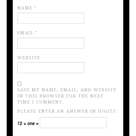
NAME
*
EMAIL
*
WEBSITE
SAVE MY NAME, EMAIL, AND WEBSITE
IN THIS BROWSER FOR THE NEXT
TIME I COMMENT.
PLEASE ENTER AN ANSWER IN DIGITS:
12 + one =