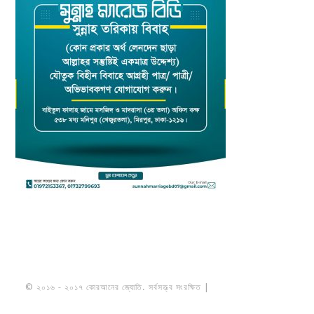
© ২০১৬ - ২০১৭ কোরআনের জ্যোতি. সর্বসত্ত্ব সংরক্ষিত |
মাওলানা উমায়ের কোব্বাদী
নকশবন্দী