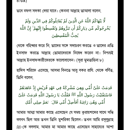
৪/৩৯)
তবে নফল সদকা দেয়া যাবে। কেননা আল্লাহ তাআলা বলেন,
لَّا يَنْهَاكُمُ اللَّهُ عَنِ الَّذِينَ لَمْ يُقَاتِلُوكُمْ فِي الدِّينِ وَلَمْ
يُخْرِجُوكُم مِّن دِيَارِكُمْ أَن تَبَرُّوهُمْ وَتُقْسِطُوا إِلَيْهِمْ ۚ إِنَّ اللَّهَ
يُحِبُّ الْمُقْسِطِينَ
থেকে বহিষ্কার করে নি, তাদের সঙ্গে সদাচরণ করতে ও তাদের প্রতি
ইনসাফ করতে আল্লাহ তোমাদেরকে নিষেধ করেন না। নিশ্চয়ই
আল্লাহ ইনসাফকারীদেরকে ভালোবাসেন। (সূরা মুমতাহিনা ৮)
হাদিস শরিফে এসেছে, আসমা বিনতে আবু বকর রাযি
.
থেকে বর্ণিত,
তিনি বলেন,
قَدِمَتْ عَلَىَّ أُمِّي وَهِيَ مُشْرِكَةٌ فِي عَهْدِ قُرَيْشٍ إِذْ عَاهَدَهُمْ
فَاسْتَفْتَيْتُ رَسُولَ اللَّهِ ﷺ فَقُلْتُ يَا رَسُولَ اللَّهِ قَدِمَتْ عَلَىَّ
أُمِّي وَهْىَ رَاغِبَةٌ أَفَأَصِلُ أُمِّي قَالَ: ‏ نَعَمْ صِلِي أُمَّكِ
আমার আম্মা আমার কাছে এসেছেন যে সময় কুরায়শদের সাথে সন্ধি
বলবৎ ছিল আর তখন তিনি মুশরিকা ছিলেন। তখন আমি রসূলুল্লাহ
ﷺ-কে বললাম, আমার মা আমার কাছে এসেছেন সাহায্যের আশা