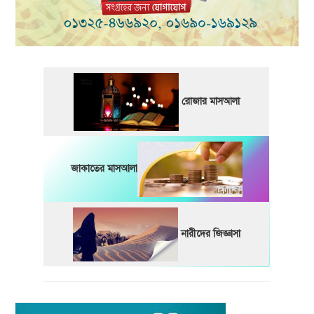
রোজার মাসআলা
জাকাতের মাসআলা
নারীদের জিজ্ঞাসা