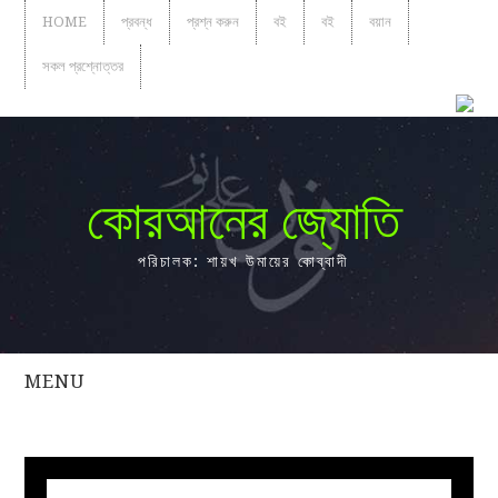
HOME
প্রবন্ধ
প্রশ্ন করুন
বই
বই
বয়ান
সকল প্রশ্নোত্তর
কোরআনের জ্যোতি
পরিচালক: শায়খ উমায়ের কোব্বাদী
MENU
সকল
প্রশ্নোত্তর
প্রবন্ধ