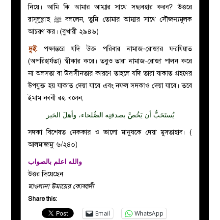
নিয়ে। আমি কি আমার আম্মার সাথে সদ্ব্যবহার করব? উত্তরে
রাসূলুল্লাহ ﷺ বললেন, তুমি তোমার আম্মার সাথে সৌজন্যমূলক
আচরণ কর। (বুখারী ২৯৪৬)
দুই
.
পক্ষান্তরে যদি উক্ত পরিবার নামাজ-রোজার ফরযিয়াত
(অপরিহার্যতা) স্বীকার করে। তবুও তারা নামাজ-রোজা পালন করে
না অলসতা বা উদাসীনতার কারণে তাহলে যদি তারা যাকাত গ্রহণের
উপযুক্ত হয় যাকাত দেয়া যাবে এবং নফল সদকাও দেয়া যাবে। তবে
ইমাম নববী রহ. বলেন,
يُستَحَبُّ أن يَخُصَّ بصدقتِه الصُّلحاء، وأهلَ الخير
সদকা বিশেষত নেককার ও ভালো মানুষকে দেয়া মুসতাহাব। (
আলমাজমু’ ৬/২৪০)
والله اعلم بالصواب
উত্তর দিয়েছেন
মাওলানা উমায়ের কোব্বাদী
Share this:
Email
WhatsApp