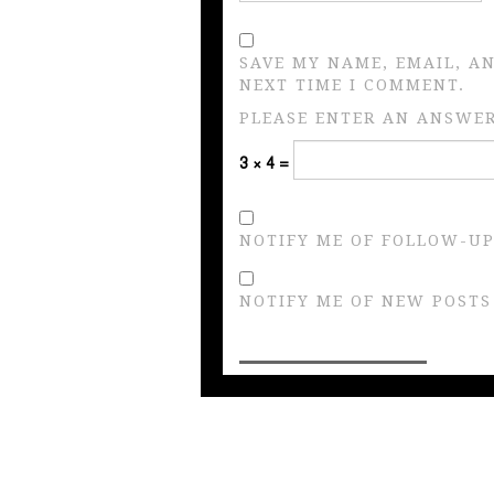
SAVE MY NAME, EMAIL, A
NEXT TIME I COMMENT.
PLEASE ENTER AN ANSWER 
3 × 4 =
NOTIFY ME OF FOLLOW-UP
NOTIFY ME OF NEW POSTS