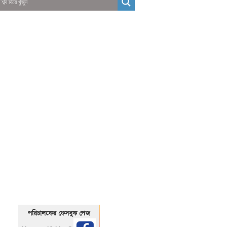
01325466920
1325466920
পরিচালকের ফেসবুক পেজ