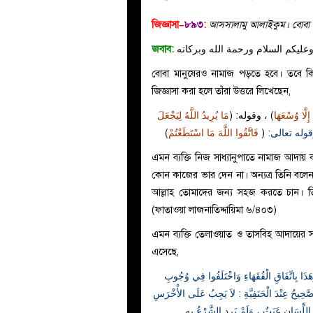
জিজ্ঞাসা–
৮৯৩
:
আসসালামু আলাইকুম। বোবা মান
জবাব:
عليكم السلام ورحمة الله وبركاته
বোবা মানুষেরও নামাজ পড়তে হবে। তবে কিভ
জিজ্ঞাসা করা হলে তাঁরা উত্তরে লিখেছেন,
إِلَّا وُسْعَهَا
) ، وقوله: (
مَا يُرِيدُ اللَّهُ لِيَجْعَلَ
)
فَاتَّقُوا اللَّهَ مَا اسْتَطَعْتُمْ
(
، له تعالى
এমন ব্যক্তি নিজ সাধ্যানুপাতে নামাজ আদায়
কোন কাজের ভার দেন না। অন্যত্র তিনি বলে
আল্লাহ তোমাদের জন্য সহজ করতে চান। 
(ফাতাওয়া লাজনাতিদ্দায়িমা ৬/৪০৩)
এমন ব্যক্তি তেলাওয়াত ও তাসবিহ আদায়ের স
এসেছে,
َا بِاتِّفَاقِ الْفُقَهَاءِ وَاخْتَلَفُوا فِي وُجُوبِ
وَ الصَّحِيحُ عِنْدَ الْحَنَفِيَّةِ : لاَ يَجِبُ عَلَى الأْخْرَسِ
َ اللِّسَانِ عَبَثٌ ، وَلَمْ يَرِدِ الشَّرْعُ بِهِ