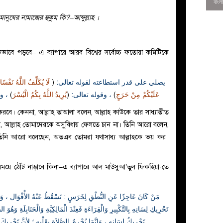
ুষের নামাজের হুকুম কি?–আব্দুল্লাহ ।
و
াবে পড়বে– এ ব্যাপারে আরব বিশ্বের সর্বোচ্চ ফতোয়া কমিটিকে
لَا يُكَلِّفُ اللَّهُ نَفْسًا 
(
يصلي على قدر استطاعته لقوله تعالى:
وقو:
)
يُرِيدُ اللَّهُ بِكُمُ الْيُسْرَ
(
، وقوله تعالى:
)
عَلَيْكُمْ مِنْ حَرَجٍ
 করবে। কেননা, আল্লাহ তাআলা বলেন, আল্লাহ কাউকে তার সাধ্যাতীত
ন, আল্লাহ তোমাদেরকে অসুবিধায় ফেলতে চান না। তিনি আরো বলেন,
তিনি আরো বলেছেন, অতএব তোমরা যথাসাধ্য আল্লাহকে ভয় কর।
0
ময়ে ঠোঁট নাড়াবে কিনা–এ ব্যাপারে আল মাউসুআ’তুল ফিকহিয়া-তে
مَنْ كَانَ عَاجِزًا عَنِ النُّطْقِ لِخَرَسٍ : تَسْقُطُ عَنْهُ الأْقْوَال ، وَهَذ
تَحْرِيكِ لِسَانِهِ بِالتَّكْبِيرِ وَالْقِرَاءَةِ فَعِنْدَ الْمَالِكِيَّةِ وَالْحَنَابِلَةِ وَهُ
تَحْرِيكُ لِسَانِهِ ، وَإِنَّمَا يُحْرمُ لِلصَّلاَةِ بِقَلْبِهِ ؛ لأِنَّ تَحْرِيك