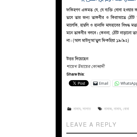
ফকিহগণ একমত যে, যে ব্যক্তি বোবা হওয়ার 
তবে তার জন্য তাকবীর ও কিরাআতে ঠোঁট 
মালেকি, হাম্বলি ও হানাফি মাযহাবের বিশুদ্ধ 
মনে তাকবীর বলবে। কেননা, ঠোঁট নাড়ানো তা
না। (আল মাউসুআ’তুল ফিকহিয়া ১৯/৯২)
উত্তর দিয়েছেন
শায়েখ উমায়ের কোব্বাদী
Share this:
Email
WhatsAp
নামায
,
সালাত
নামাজ
,
নামায
,
বোবা
LEAVE A REPLY