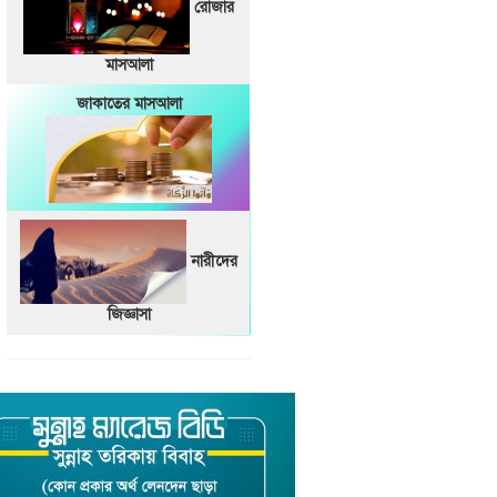
রোজার
মাসআলা
জাকাতের মাসআলা
নারীদের
জিজ্ঞাসা