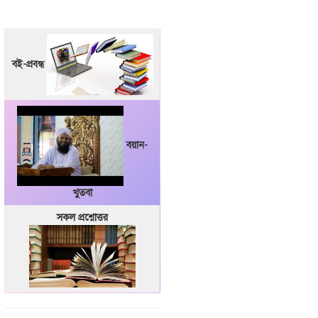
বই-প্রবন্ধ
বয়ান-
খুতবা
সকল প্রশ্নোত্তর