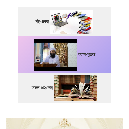
বই-প্রবন্ধ
বয়ান-খুতবা
সকল প্রশ্নোত্তর