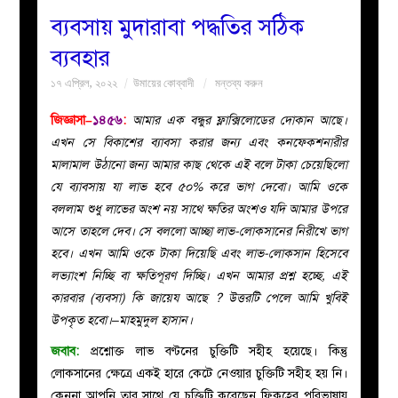
ব্যবসায় মুদারাবা পদ্ধতির সঠিক
বয়ান
ব্যবহার
১৭ এপ্রিল, ২০২২
উমায়ের কোব্বাদী
মন্তব্য করুন
নারীদের
জিজ্ঞাসা–
১৪৫৬
:
আমার এক বন্ধুর ফ্লাক্সিলোডের দোকান আছে।
পাতা
এখন সে বিকাশের ব্যাবসা করার জন্য এবং কনফেকশনারীর
মালামাল উঠানো জন্য আমার কাছ থেকে এই বলে টাকা চেয়েছিলো
ইসলাহী
যে ব্যাবসায় যা লাভ হবে ৫০% করে ভাগ দেবো। আমি ওকে
বললাম শুধু লাভের অংশ নয় সাথে ক্ষতির অংশও যদি আমার উপরে
মজলিস
আসে তাহলে দেব। সে বললো আচ্ছা লাভ-লোকসানের নিরীখে ভাগ
হবে। এখন আমি ওকে টাকা দিয়েছি এবং লাভ-লোকসান হিসেবে
প্রশ্ন
লভ্যাংশ নিচ্ছি বা ক্ষতিপূরণ দিচ্ছি। এখন আমার প্রশ্ন হচ্ছে, এই
কারবার (ব্যবসা) কি জায়েয আছে ? উত্তরটি পেলে আমি খুবিই
করুন
উপকৃত হবো।–মাহমুদুল হাসান।
জবাব:
প্রশ্নোক্ত লাভ বণ্টনের চুক্তিটি সহীহ হয়েছে। কিন্তু
লোকসানের ক্ষেত্রে একই হারে কেটে নেওয়ার চুক্তিটি সহীহ হয় নি।
কেননা আপনি তার সাথে যে চুক্তিটি করেছেন ফিকহের পরিভাষায়