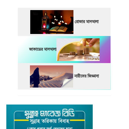
রোজার মাসআলা
জাকাতের মাসআলা
নারীদের জিজ্ঞাসা