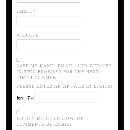
EMAIL
*
WEBSITE
SAVE MY NAME, EMAIL, AND WEBSITE
IN THIS BROWSER FOR THE NEXT
TIME I COMMENT.
PLEASE ENTER AN ANSWER IN DIGITS:
ten − 7 =
NOTIFY ME OF FOLLOW-UP
COMMENTS BY EMAIL.