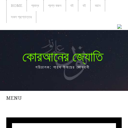
HOME
প্রবন্ধ
প্রশ্ন করুন
বই
বই
বয়ান
সকল প্রশ্নোত্তর
কোরআনের জ্যোতি
পরিচালক: শায়খ উমায়ের কোব্বাদী
MENU
সকল
প্রশ্নোত্তর
প্রবন্ধ