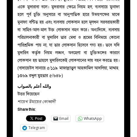
একে মুদারাবা বলে। মুদরাবার ক্ষেত্রে নিয়ম হল, ব্যবসায়ে মুনাফা
হলে পূর্ব চুক্তি অনুসারে বা আনুপাতিক হারে উভয়পক্ষের মাঝে
মুনাফা বণ্টিত হয় এবং ব্যবসায় লোকসান হলে মূলধন সরবরাহকারী
বা সাহিব-আল-মাল উক্ত লোকসান বহন করে। অন্যদিকে, ব্যবসায়
পরিচালনাকারী বা মুদারিব তার মেধা ও শ্রমের বিনিময়ে কোনো
পারিশ্রমিক পায় না, যা তার লোকসান হিসেবে গণ্য হয়। তবে যদি
মুদারিব কর্তৃক নিয়ম লঙ্ঘন, অবহেলা বা চুক্তিভঙ্গের কারণে
লোকসান হয় তাহলে মুদারিবকেই লোকসানের দায় বহন করতে হয়।
(বাদায়েউস সানায়ে ৫/১১৯ মাজাল্লাতুল আহকামিল আদলিয়া, মাদ্দাহ
১৩৬৯ রদ্দুল মুহতার ৫/৬৪৮)
والله أعلم بالصواب
উত্তর দিয়েছেন
শায়েখ উমায়ের কোব্বাদী
Share this:
Email
WhatsApp
Telegram