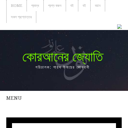
HOME
প্রবন্ধ
প্রশ্ন করুন
বই
বই
বয়ান
সকল প্রশ্নোত্তর
কোরআনের জ্যোতি
পরিচালক: শায়খ উমায়ের কোব্বাদী
MENU
সকল
প্রশ্নোত্তর
প্রবন্ধ