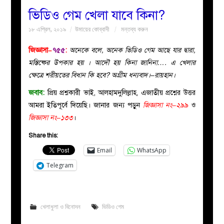
ভিডিও গেম খেলা যাবে কিনা?
বয়ান
১৮ এপ্রিল, ২০১৯
উমায়ের কোব্বাদী
মন্তব্য করুন
নারীদের
জিজ্ঞাসা–
৭৫৫
:
অনেকে বলে, অনেক ভিডিও গেম আছে যার দ্বারা,
মস্তিষ্কের উপকার হয় । আদৌ হয় কিনা জানিনা…. এ খেলার
পাতা
ক্ষেত্রে শরীয়তের বিধান কি হবে? অগ্রীম ধন্যবাদ।–রায়হান।
জবাব:
প্রিয় প্রশ্নকারী ভাই, আলহামদুলিল্লাহ, এজাতীয় প্রশ্নের উত্তর
ইসলাহী
আমরা ইতিপূর্বে দিয়েছি। জানার জন্য পড়ুন
জিজ্ঞাসা নং–২৯৯
ও
জিজ্ঞাসা নং–১৩৩
।
মজলিস
Share this:
প্রশ্ন
Email
WhatsApp
Telegram
করুন
খেলাধুলা ও বিনোদন
ভিডিও গেম