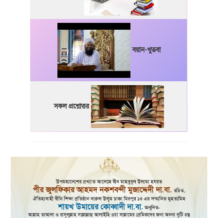
বয়ান-খুতবা
সকল প্রশ্নোত্তর