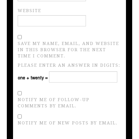
WEBSITE
SAVE MY NAME, EMAIL, AND WEBSITE
IN THIS BROWSER FOR THE NEXT
TIME I COMMENT.
PLEASE ENTER AN ANSWER IN DIGITS:
one + twenty =
NOTIFY ME OF FOLLOW-UP
COMMENTS BY EMAIL.
NOTIFY ME OF NEW POSTS BY EMAIL.