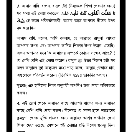
১.
আনাস রাযি. বলেন, রাসুল
ﷺ
(উম্মতকে শিক্ষা দেওয়ার জন্য)
সব সময় এই দোয়া করতেন,
يَا مُقَلِّبَ الْقُلُوْبِ ثَبِّتْ قَلْبِىْ عَلىٰ
دِيْنِكَ
হে অন্তর পরিবর্তনকারী! আমার অন্তর আপনার দীনের উপর
দৃঢ় করে দিন।
আনাস রাযি. বলেন, আমি বললাম, হে আল্লাহর রাসুল! আমরা
আপনার উপর এবং আপনার আনিত শিক্ষার উপর ঈমান এনেছি।
এখন আপনার মনে কি আমাদের সম্পর্কে কোনো সন্দেহ আছে? (
যে বেশি বেশি এই দোয়া করেন!) রাসুল
ﷺ
উত্তর দিলেন হ্যাঁ! সব
অন্তর আল্লাহর দুই আঙ্গুলের মধ্যে পড়ে আছে। আল্লাহ যেভাবে চান,
এগুলোকে পরিবর্তন করেন। (তিরমিযি ২১৪০ তাকদির অধ্যায়)
সুতরাং এই হাদিসের শিক্ষা অনুযায়ী আপনিও উক্ত দোয়া অধিকহারে
করুন।
২.
এই রোগ থেকে আল্লাহর কাছে আরোগ্য লাভের জন্য আল্লাহর
কাছে বেশি বেশি দোয়া করুন। বিশেষত যে সকল স্থানে শয়তানের
কুমন্ত্রণা থেকে মুক্তি লাভের জন্য আল্লাহর আশ্রয় প্রার্থনার দোয়া
শিক্ষা দেয়া হয়েছে, সেখানে ওই দোয়ার প্রতি বিশেষ গুরুত্ব দিন।