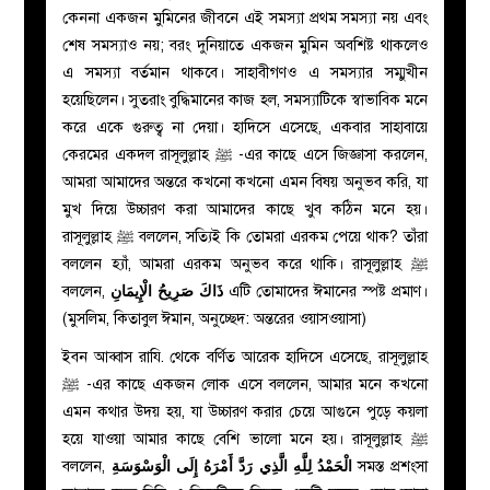
কেননা একজন মুমিনের জীবনে এই সমস্যা প্রথম সমস্যা নয় এবং
শেষ সমস্যাও নয়; বরং দুনিয়াতে একজন মুমিন অবশিষ্ট থাকলেও
এ সমস্যা বর্তমান থাকবে। সাহাবীগণও এ সমস্যার সম্মুখীন
হয়েছিলেন। সুতরাং বুদ্ধিমানের কাজ হল, সমস্যাটিকে স্বাভাবিক মনে
করে একে গুরুত্ব না দেয়া। হাদিসে এসেছে, একবার সাহাবায়ে
কেরমের একদল রাসূলুল্লাহ
ﷺ
-এর কাছে এসে জিজ্ঞাসা করলেন,
আমরা আমাদের অন্তরে কখনো কখনো এমন বিষয় অনুভব করি, যা
মুখ দিয়ে উচ্চারণ করা আমাদের কাছে খুব কঠিন মনে হয়।
রাসূলুল্লাহ
ﷺ
বললেন, সত্যিই কি তোমরা এরকম পেয়ে থাক? তাঁরা
বললেন হ্যাঁ, আমরা এরকম অনুভব করে থাকি। রাসূলুল্লাহ
ﷺ
বললেন,
ذَاكَ صَرِيحُ الْإِيمَانِ
এটি তোমাদের ঈমানের স্পষ্ট প্রমাণ।
(মুসলিম, কিতাবুল ঈমান, অনুচ্ছেদ: অন্তরের ওয়াসওয়াসা)
ইবন আব্বাস রাযি. থেকে বর্ণিত আরেক হাদিসে এসেছে, রাসূলুল্লাহ
ﷺ
-এর কাছে একজন লোক এসে বললেন, আমার মনে কখনো
এমন কথার উদয় হয়, যা উচ্চারণ করার চেয়ে আগুনে পুড়ে কয়লা
হয়ে যাওয়া আমার কাছে বেশি ভালো মনে হয়। রাসূলুল্লাহ
ﷺ
বললেন,
الْحَمْدُ لِلَّهِ الَّذِي رَدَّ أَمْرَهُ إِلَى الْوَسْوَسَةِ
সমস্ত প্রশংসা