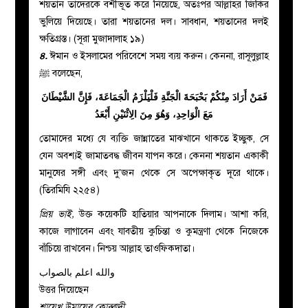
শয়তান তাদেরকে বশীভূত করে নিয়েছে, অতঃপর আল্লাহর জিকির
ভুলিয়ে দিয়েছে। তারা শয়তানের দল। সাবধান, শয়তানের দলই
ক্ষতিগ্রস্ত। (সূরা মুজাদালাহ ১৯)
৪.
ঈমান ও ইসলামের পরিবেশে সময় ব্যয় করুন। কেননা, রাসূলুল্লাহ
ﷺ
বলেছেন,
فَمَنْ أَرَادَ مِنْكُمْ بَحْبَحَةَ الْجَنَّةِ فَلْيَلْزَمُ الْجَمَاعَةَ، فَإِنَّ الشَّيْطَانَ
مَعَ الْوَاحِدِ، وَهُوَ مِنَ الِاثْنَيْنِ أَبْعَدُ
তোমাদের মধ্যে যে ব্যক্তি জান্নাতের মাঝখানে থাকতে ইচ্ছুক, সে
যেন অবশ্যই জামাতবদ্ধ জীবন যাপন করে। কেননা শয়তান একাকী
মানুষের সঙ্গী এবং দু’জন থেকে সে অপেক্ষাকৃত দূরে থাকে।
(তিরমিযি ২২৫৪)
প্রিয় ভাই,
উক্ত কয়েকটি হাতিয়ার আপনাকে দিলাম। আশা করি,
কাজে লাগাবেন এবং যাবতীয় কুচিন্তা ও কুমন্ত্রণা থেকে নিজেকে
বাঁচিয়ে রাখবেন। নিশ্চয় আল্লাহ তাওফিকদাতা।
والله اعلم بالصواب
উত্তর দিয়েছেন
শায়েখ উমায়ের কোব্বাদী