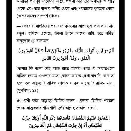
আল্লাহর পরিপূর্ণ কালেমার আশ্রয় প্রার্থনা করি তার অসম্ভষ্টি ও শাস্তি
থেকে এবং তার বান্দার অনিষ্ট থেকে এবং শয়তানের কুমন্ত্রণা থেকে
ও শয়তানের সংস্পর্শ থেকে।)
—
ফজর ও মাগরিবের পর এবং ঘুমানোর আগে সূরা ফালাক ও নাস
পড়ুন। হাদিসে এসেছে, উকবা ইবনে আমের রাযি. হতে বর্ণিত,
রাসূলুল্লাহ
ﷺ
বলেছেন,
أَلَمْ تَرَ آيَاتٍ أُنْزِلَتِ اللَّيْلَةَ ، لَمْ يُرَ مِثْلُهُنَّ قَطُّ ؟ قُلْ أَعُوذُ بِرَبِّ
الْفَلَقِ ، وَقُلْ أَعُوذُ بِرَبِّ النَّاسِ
তোমার কি জানা নেই আজ রাতে আমার ওপর যে আয়াতগুলো
নাজিল হয়েছে এগুলোর মতো কোনো আয়াত দেখা যায় নি। আর তা
হলো কুল আয়ুজু বি রাব্বিল ফালাক ও কুল আয়ুজু বি রাব্বিন নাস।
(মুসলিম ৮১৪)
৩.
বেশী করে আল্লাহর জিকির করুন। কেননা, জিকির শয়তান
থেকে আত্মরক্ষার শক্তিশালী দুর্গ। আল্লাহ তাআলা বলেন,
اسْتَحْوَذَ عَلَيْهِمُ الشَّيْطَانُ فَأَنسَاهُمْ ذِكْرَ اللَّهِ أُوْلَئِكَ حِزْبُ
الشَّيْطَانِ أَلَا إِنَّ حِزْبَ الشَّيْطَانِ هُمُ الْخَاسِرُونَ