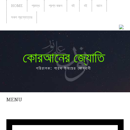
HOME
প্রবন্ধ
প্রশ্ন করুন
বই
বই
বয়ান
সকল প্রশ্নোত্তর
কোরআনের জ্যোতি
পরিচালক: শায়খ উমায়ের কোব্বাদী
MENU
সকল
প্রশ্নোত্তর
প্রবন্ধ