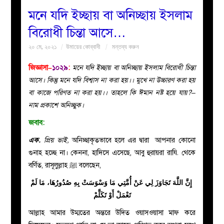
মনে যদি ইচ্ছায় বা অনিচ্ছায় ইসলাম
বয়ান
বিরোধী চিন্তা আসে…
২০ মে, ২০২১
উমায়ের কোব্বাদী
মন্তব্য করুন
নারীদের
জিজ্ঞাসা–
১০২৯
:
মনে যদি ইচ্ছায় বা অনিচ্ছায় ইসলাম বিরোধী চিন্তা
পাতা
আসে। কিন্তু মনে যদি বিশ্বাস না করা হয়।। মুখে না উচ্চারণ করা হয়
বা কাজে পরিণত না করা হয়।। তাহলে কি ঈমান নষ্ট হয়ে যায়?–
ইসলাহী
নাম প্রকাশে অনিচ্ছুক।
জবাব:
মজলিস
এক.
প্রিয় ভাই,
অনিচ্ছাকৃতভাবে হলে এর দ্বারা আপনার কোনো
প্রশ্ন
গুনাহ হচ্ছে না। কেননা, হাদিসে এসেছে, আবু হুরায়রা রাযি. থেকে
বর্ণিত, রাসূলুল্লাহ ﷺ বলেছেন,
করুন
‏
إِنَّ
اللَّهَ
تَجَاوَزَ
لِي
عَنْ
أُمَّتِي
مَا وَسْوَسَتْ بِهِ صُدُورُهَا، مَا لَمْ
تَعْمَلْ أَوْ تَكَلَّمْ
আল্লাহ আমার উম্মতের অন্তরে উদিত ওয়াসওয়াসা মাফ করে