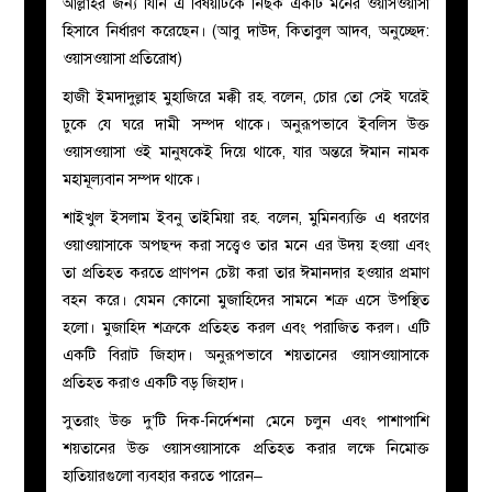
আল্লাহর জন্য যিনি এ বিষয়টিকে নিছক একটি মনের ওয়াসওয়াসা
হিসাবে নির্ধারণ করেছেন। (আবু দাউদ, কিতাবুল আদব, অনুচ্ছেদ:
ওয়াসওয়াসা প্রতিরোধ)
হাজী ইমদাদুল্লাহ মুহাজিরে মক্কী রহ. বলেন, চোর তো সেই ঘরেই
ঢুকে যে ঘরে দামী সম্পদ থাকে। অনুরূপভাবে ইবলিস উক্ত
ওয়াসওয়াসা ওই মানুষকেই দিয়ে থাকে, যার অন্তরে ঈমান নামক
মহামূল্যবান সম্পদ থাকে।
শাইখুল ইসলাম ইবনু তাইমিয়া রহ. বলেন, মুমিনব্যক্তি এ ধরণের
ওয়াওয়াসাকে অপছন্দ করা সত্ত্বেও তার মনে এর উদয় হওয়া এবং
তা প্রতিহত করতে প্রাণপন চেষ্টা করা তার ঈমানদার হওয়ার প্রমাণ
বহন করে। যেমন কোনো মুজাহিদের সামনে শত্রু এসে উপস্থিত
হলো। মুজাহিদ শত্রুকে প্রতিহত করল এবং পরাজিত করল। এটি
একটি বিরাট জিহাদ। অনুরূপভাবে শয়তানের ওয়াসওয়াসাকে
প্রতিহত করাও একটি বড় জিহাদ।
সুতরাং উক্ত দু’টি দিক-নির্দেশনা মেনে চলুন এবং পাশাপাশি
শয়তানের উক্ত ওয়াসওয়াসাকে প্রতিহত করার লক্ষে নিমোক্ত
হাতিয়ারগুলো ব্যবহার করতে পারেন–