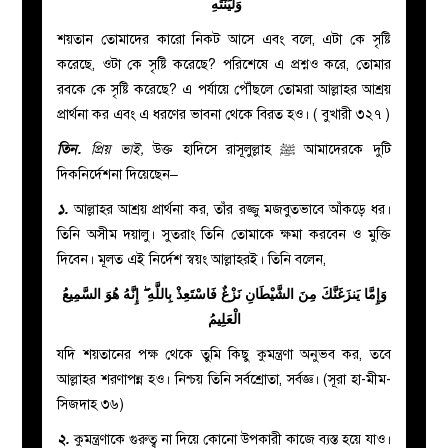
وَلْيَنْتَهِ
শয়তান তোমাদের কারো নিকট আসে এবং বলে, এটা কে সৃষ্টি
করেছে, ওটা কে সৃষ্টি করেছে? পরিশেষে এ প্রশ্নও করে, তোমার
রবকে কে সৃষ্টি করেছে? এ পর্যায়ে পৌঁছলে তোমরা আল্লাহর আশ্রয়
প্রার্থনা কর এবং এ ধরণের ভাবনা থেকে বিরত হও। ( বুখারী ৩২৭ )
তিন.
প্রিয় ভাই,
উক্ত হাদিসে রাসূলুল্লাহ
ﷺ
আমাদেরকে দুটি
দিকনির্দেশনা দিয়েছেন–
১.
আল্লাহর আশ্রয় প্রার্থনা কর, তাঁর রজ্জু মজবুতভাবে আঁকড়ে ধর।
তিনি অসীম দয়ালু। সুতরাং তিনি তোমাকে ক্ষমা করবেন ও মুক্তি
দিবেন। মূলত এই নির্দেশ স্বয়ং আল্লাহরই। তিনি বলেন,
وَإِمَّا يَنزَغَنَّكَ مِنَ الشَّيْطَانِ نَزْغٌ فَاسْتَعِذْ بِاللَّهِ ۖ إِنَّهُ هُوَ السَّمِيعُ
الْعَلِيمُ
যদি শয়তানের পক্ষ থেকে তুমি কিছু কুমন্ত্রণা অনুভব কর, তবে
আল্লাহর শরণাপন্ন হও। নিশ্চয় তিনি সর্বশ্রোতা, সর্বজ্ঞ। (সূরা হা-মীম-
সিজদাহ ৩৬)
২.
কুমন্ত্রণাকে গুরুত্ব না দিয়ে কোনো উপকারী কাজে ব্যস্ত হয়ে যাও।