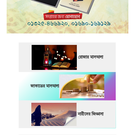
রোজার মাসআলা
জাকাতের মাসআলা
নারীদের জিজ্ঞাসা