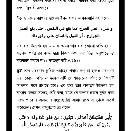
দিয়েছেন। যতক্ষণ পর্যন্ত না সে তা কাজে পরিণত করে অথবা মুখে
বলে। (বুখারী ২৩৬১)
উক্ত হাদিসের ব্যাখ্যায় হাফেজ ইবন হাজর আসকালানি রহ. বলেন,
والمراد : نفي الحرج عما يقع في النفس ، حتى يقع العمل
بالجوارح ، أو القول باللسان على وفق ذلك
এর দ্বারা উদ্দেশ্য হল, মনে যা আসে তার দ্বারা কোনো ক্ষতি হয় না,
যতক্ষণ পর্যন্ত সে কাজ দ্বারা কিংবা কথা দ্বারা চিন্তা অনুপাতে তা
বাস্তবায়ন করবে না। ( ফাতহুল বারি ৫/১৬১)
দুই.
তবে এধরণের কুচিন্তা গুনাহের পর্যায়ে গণ্য না হলেও এবং এর
দ্বারা কোনো ক্ষতি না হলেও এটি যে শয়তানের ফাঁদ; সে বিষয়টি
আপনার মনে রাখতে হবে। এর দ্বারা তার অন্যতম উদ্দেশ্য হল,
বান্দার অন্তরে সন্দেহ তৈরি করা, যাতে সে বান্দার ঈমান দুর্বল করে
দিতে পারে । এজন্য রাসূলুল্লাহ
ﷺ
আমাদেরকে এ থেকে সতর্ক
করেছেন। যেমন, রাসূলুল্লাহ
ﷺ
বলেন,
يَأْتِي الشَّيْطَانُ أَحَدَكُمْ ، فَيَقُولَ : مَنْ خَلَقَ كَذَا وَكَذَا ؟ حَتَّى
يَقُولَ لَهُ : مَنْ خَلَقَ رَبَّكَ ؟ فَإِذَا بَلَغَ ذَلِكَ ، فَلْيَسْتَعِذْ بِاللَّهِ