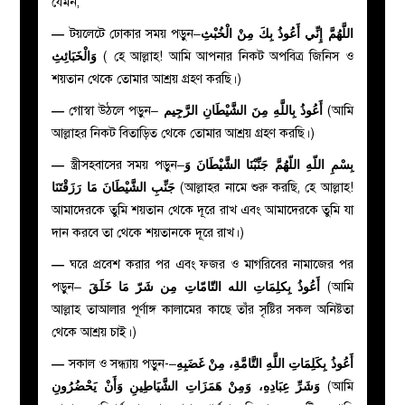
যেমন,
—
টয়লেটে ঢোকার সময় পড়ুন–
اللَّهُمَّ إِنِّي أَعُوذُ بِكَ مِنْ الْخُبْثِ
وَالْخَبَائِثِ
( হে আল্লাহ! আমি আপনার নিকট অপবিত্র জিনিস ও
শয়তান থেকে তোমার আশ্রয় গ্রহণ করছি।)
—
গোস্বা উঠলে পড়ুন–
أَعُوذُ بِاللَّهِ مِنَ الشَّيْطَانِ الرَّجِيم
(আমি
আল্লাহর নিকট বিতাড়িত থেকে তোমার আশ্রয় গ্রহণ করছি।)
—
স্ত্রীসহবাসের সময় পড়ুন–
بِسْمِ اللّهِ اللّهُمَّ جَنِّبْنَا الشَّيْطَانَ وَ
جَنِّبِ الشَّيْطَانَ مَا رَزَقْتَنَا
(আল্লাহর নামে শুরু করছি, হে আল্লাহ!
আমাদেরকে তুমি শয়তান থেকে দূরে রাখ এবং আমাদেরকে তুমি যা
দান করবে তা থেকে শয়তানকে দূরে রাখ।)
—
ঘরে প্রবেশ করার পর এবং ফজর ও মাগরিবের নামাজের পর
পড়ুন–
أَعُوذُ بِكلِمَاتِ الله التّامّاتِ مِن شَرّ مَا خَلَقَ
(আমি
আল্লাহ তাআলার পূর্ণাঙ্গ কালামের কাছে তাঁর সৃষ্টির সকল অনিষ্টতা
থেকে আশ্রয় চাই।)
—
সকাল ও সন্ধ্যায় পড়ুন-–
أَعُوذُ بِكَلِمَاتِ اللَّهِ التَّامَّةِ، مِنْ غَضَبِهِ
وَشَرِّ عِبَادِهِ، وَمِنْ هَمَزَاتِ الشَّيَاطِينِ وَأَنْ يَحْضُرُونِ
(
আমি