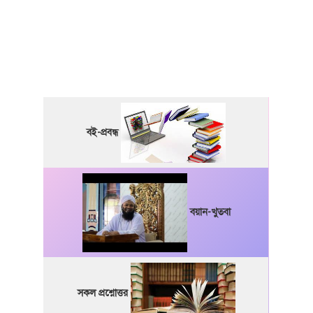
বই-প্রবন্ধ
বয়ান-খুতবা
সকল প্রশ্নোত্তর