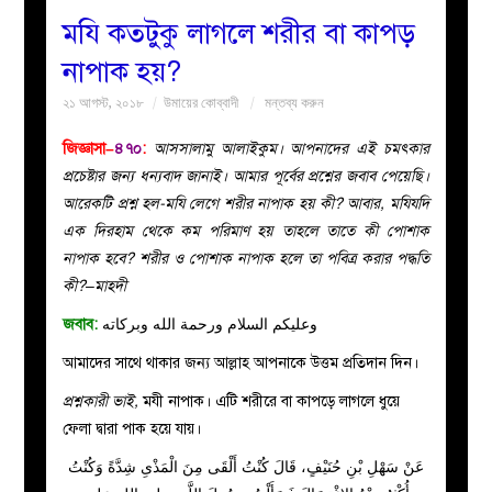
মযি কতটুকু লাগলে শরীর বা কাপড়
বয়ান
নাপাক হয়?
২১ আগস্ট, ২০১৮
উমায়ের কোব্বাদী
মন্তব্য করুন
নারীদের
জিজ্ঞাসা–
৪৭০
:
আসসালামু আলাইকুম। আপনাদের এই চমৎকার
পাতা
প্রচেষ্টার জন্য ধন্যবাদ জানাই। আমার পূর্বের প্রশ্নের জবাব পেয়েছি।
আরেকটি প্রশ্ন হল-মযি লেগে শরীর নাপাক হয় কী? আবার, মযিযদি
ইসলাহী
এক দিরহাম থেকে কম পরিমাণ হয় তাহলে তাতে কী পোশাক
নাপাক হবে? শরীর ও পোশাক নাপাক হলে তা পবিত্র করার পদ্ধতি
মজলিস
কী?–মাহ্দী
জবাব:
وعليكم السلام ورحمة الله وبركاته
প্রশ্ন
আমাদের সাথে থাকার জন্য আল্লাহ আপনাকে উত্তম প্রতিদান দিন।
করুন
প্রশ্নকারী ভাই,
মযী নাপাক। এটি শরীরে বা কাপড়ে লাগলে ধুয়ে
ফেলা দ্বারা পাক হয়ে যায়।
عَنْ سَهْلِ بْنِ حُنَيْفٍ، قَالَ كُنْتُ أَلْقَى مِنَ الْمَذْىِ شِدَّةً وَكُنْتُ