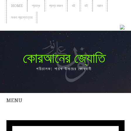
HOME
প্রবন্ধ
প্রশ্ন করুন
বই
বই
বয়ান
সকল প্রশ্নোত্তর
কোরআনের জ্যোতি
পরিচালক: শায়খ উমায়ের কোব্বাদী
MENU
সকল
প্রশ্নোত্তর
প্রবন্ধ