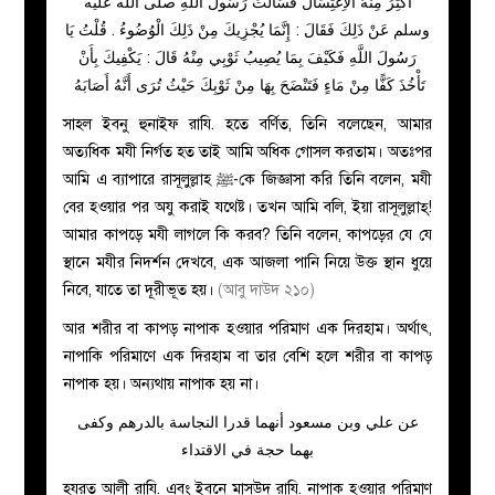
أُكْثِرُ مِنْهُ الاِغْتِسَالَ فَسَأَلْتُ رَسُولَ اللَّهِ صلى الله عليه
وسلم عَنْ ذَلِكَ فَقَالَ :‏ إِنَّمَا يُجْزِيكَ مِنْ ذَلِكَ الْوُضُوءُ ‏‏.‏ قُلْتُ يَا
رَسُولَ اللَّهِ فَكَيْفَ بِمَا يُصِيبُ ثَوْبِي مِنْهُ قَالَ ‏: يَكْفِيكَ بِأَنْ
تَأْخُذَ كَفًّا مِنْ مَاءٍ فَتَنْضَحَ بِهَا مِنْ ثَوْبِكَ حَيْثُ تُرَى أَنَّهُ أَصَابَهُ ‏
সাহল ইবনু হুনাইফ রাযি. হতে বর্ণিত, তিনি বলেছেন, আমার
অত্যধিক মযী নির্গত হত তাই আমি অধিক গোসল করতাম। অতঃপর
আমি এ ব্যাপারে রাসূলুল্লাহ ﷺ-কে জিজ্ঞাসা করি তিনি বলেন, মযী
বের হওয়ার পর অযু করাই যথেষ্ট। তখন আমি বলি, ইয়া রাসূলুল্লাহ্!
আমার কাপড়ে মযী লাগলে কি করব? তিনি বলেন, কাপড়ের যে যে
স্থানে মযীর নিদর্শন দেখবে, এক আজলা পানি নিয়ে উক্ত স্থান ধুয়ে
নিবে, যাতে তা দূরীভূত হয়।
(আবু দাউদ ২১০)
আর শরীর বা কাপড় নাপাক হওয়ার পরিমাণ এক দিরহাম। অর্থাৎ,
নাপাকি পরিমাণে এক দিরহাম বা তার বেশি হলে শরীর বা কাপড়
নাপাক হয়। অন্যথায় নাপাক হয় না।
عن علي وبن مسعود أنهما قدرا النجاسة بالدرهم وكفى
بهما حجة في الاقتداء
হযরত আলী রাযি. এবং ইবনে মাসউদ রাযি. নাপাক হওয়ার পরিমাণ