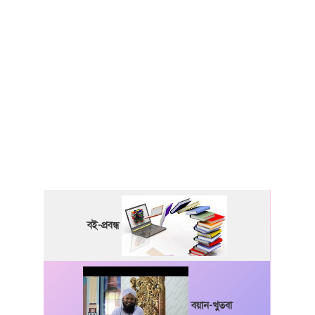
বই-প্রবন্ধ
বয়ান-খুতবা