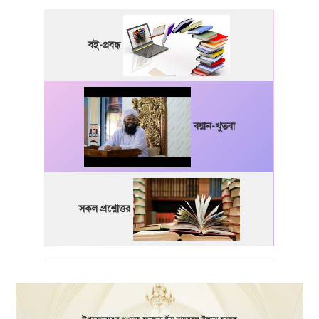
বই-প্রবন্ধ
বয়ান-খুতবা
সকল প্রশ্নোত্তর