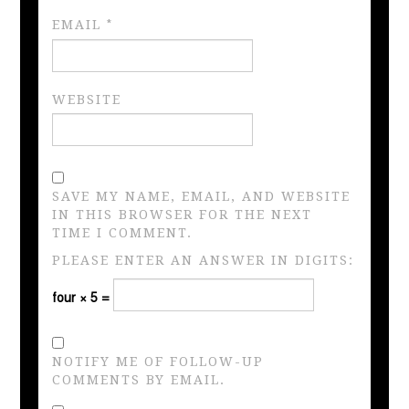
EMAIL
*
WEBSITE
SAVE MY NAME, EMAIL, AND WEBSITE
IN THIS BROWSER FOR THE NEXT
TIME I COMMENT.
PLEASE ENTER AN ANSWER IN DIGITS:
four × 5 =
NOTIFY ME OF FOLLOW-UP
COMMENTS BY EMAIL.