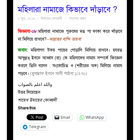
মহিলারা নামাজে কিভাবে দাঁড়াবে ?
বয়ান
৮ জুন, ২০১৬
উমায়ের কোব্বাদী
মন্তব্য করুন
নারীদের
জিজ্ঞাসা-
০৮
:
মহিলারা নামাজে পুরুষের মত পা ফাকা করে দাঁড়াবে
না মিলিয়ে রাখবে?
–আল্লাহর বান্দি তায়বা
পাতা
জবাব:
মহিলাগণ উভয় পায়ের গোড়ালি মিলিয়ে রাখবে। হযরত
আব্দুল্লহ্ ইবনে আব্বাস (রা) কে মহিলাদের নামায সম্পর্কে জিজ্ঞেস
ইসলাহী
করলে তিনি বলেন : সংকোচিত ও (শরীরের অঙ্গ) মিলিয়ে নামায
পড়বে।
(মুসান্নাফ ইবনে আবী শাইবা ১/২৭০)
মজলিস
والله اعلم بالصواب
উত্তর দিয়েছেন
প্রশ্ন
শায়েখ উমায়ের কোব্বাদী
Share this:
করুন
Email
WhatsApp
Telegram