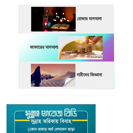
রোজার মাসআলা
জাকাতের মাসআলা
নারীদের জিজ্ঞাসা