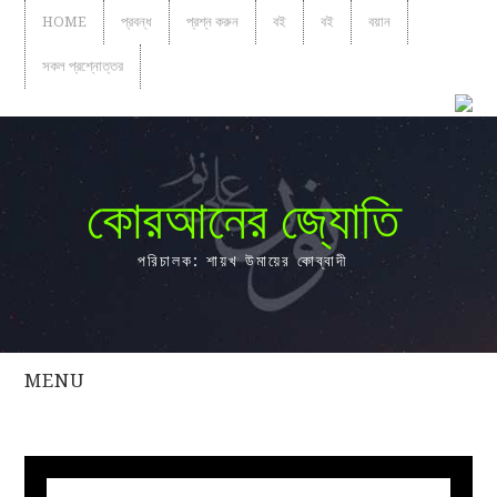
HOME
প্রবন্ধ
প্রশ্ন করুন
বই
বই
বয়ান
সকল প্রশ্নোত্তর
কোরআনের জ্যোতি
পরিচালক: শায়খ উমায়ের কোব্বাদী
MENU
সকল
প্রশ্নোত্তর
প্রবন্ধ