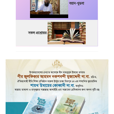
বয়ান-খুতবা
সকল প্রশ্নোত্তর