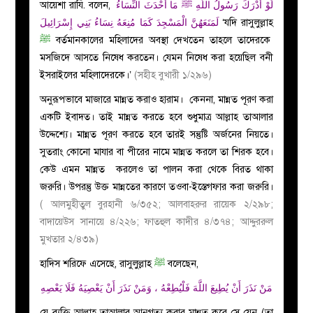
আয়েশা রাযি. বলেন,
لَوْ أَدْرَكَ رَسُولُ اللَّهِ ﷺ مَا أَحْدَثَ النِّسَاءُ
لَمَنَعَهُنَّ الْمَسْجِدَ كَمَا مُنِعَهُ نِسَاءُ بَنِي إِسْرَائِيلَ
‘যদি রাসুলুল্লাহ
ﷺ
বর্তমানকালের মহিলাদের অবস্থা দেখতেন তাহলে তাদেরকে
মসজিদে আসতে নিষেধ করতেন। যেমন নিষেধ করা হয়েছিল বনী
ইসরাইলের মহিলাদেরকে।’
(সহীহ বুখারী ১/২৯৬)
অনুরূপভাবে মাজারে মান্নত করাও হারাম। কেননা, মান্নত পূরণ করা
একটি ইবাদত। তাই মান্নত করতে হবে শুধুমাত্র আল্লাহ তাআলার
উদ্দেশ্যে। মান্নত পূরণ করতে হবে তারই সন্তুষ্টি অর্জনের নিয়তে।
সুতরাং কোনো মাযার বা পীরের নামে মান্নত করলে তা শিরক হবে।
কেউ এমন মান্নত করলেও তা পালন করা থেকে বিরত থাকা
জরুরি। উপরন্তু উক্ত মান্নতের কারণে তওবা-ইস্তেগফার করা জরুরি।
( আলমুহীতুল বুরহানী ৬/৩৫২; আলবাহরুর রায়েক ২/২৯৮;
বাদায়েউস সানায়ে ৪/২২৬; ফাতহুল কাদীর ৪/৩৭৪; আদ্দুররুল
মুখতার ২/৪৩৯)
হাদিস শরিফে এসেছে, রাসুলুল্লাহ
ﷺ
বলেছেন,
مَنْ نَذَرَ أَنْ يُطِيعَ اللَّهَ فَلْيُطِعْهُ ، وَمَنْ نَذَرَ أَنْ يَعْصِيَهُ فَلَا يَعْصِهِ
যে ব্যক্তি আল্লাহ তাআলার আনুগত্য করার মান্নত করে সে যেন (তা