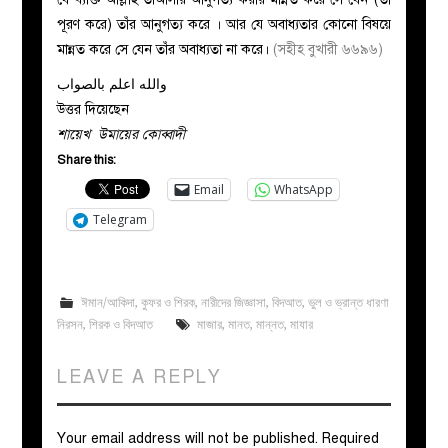
পূরণ করে) তাঁর আনুগত্য করে । আর যে অবাধ্যতার কোনো বিষয়ে
মান্নত করে সে যেন তাঁর অবাধ্যতা না করে।
(সহীহ বুখারী ৬৬৯৬)
والله اعلم بالصواب
উত্তর দিয়েছেন
শায়েখ উমায়ের কোব্বাদী
Share this:
Email
WhatsApp
Telegram
ঈমান/আকিদা
,
কুফর ও শিরক
,
নারীদের জিজ্ঞাসা
,
বিদআত
,
ভুল ও ভ্রান্ত ধারণা
নিরসন
,
শিরক ও বিদআত
মাজার
,
মানত
,
মান্নত
,
মাযার
LEAVE A REPLY
Your email address will not be published.
Required