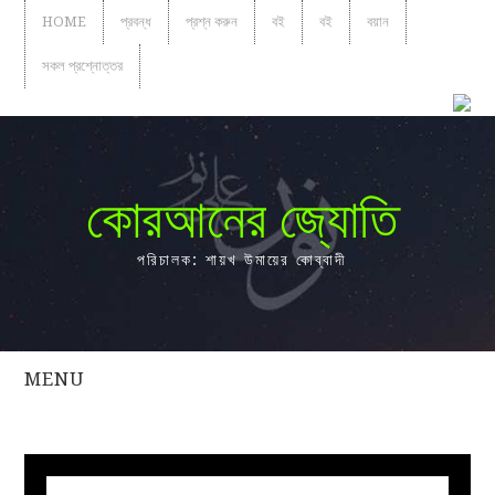
HOME
প্রবন্ধ
প্রশ্ন করুন
বই
বই
বয়ান
সকল প্রশ্নোত্তর
কোরআনের জ্যোতি
পরিচালক: শায়খ উমায়ের কোব্বাদী
MENU
সকল
প্রশ্নোত্তর
প্রবন্ধ