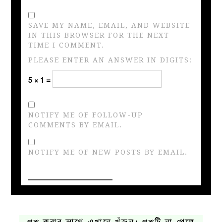
SAVE MY NAME, EMAIL, AND WEBSITE
IN THIS BROWSER FOR THE NEXT
TIME I COMMENT.
PLEASE ENTER AN ANSWER IN DIGITS:
5 × 1 =
NOTIFY ME OF FOLLOW-UP
COMMENTS BY EMAIL.
NOTIFY ME OF NEW POSTS BY EMAIL.