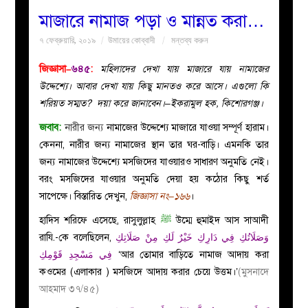
মাজারে নামাজ পড়া ও মান্নত করা…
বয়ান
৭ ফেব্রুয়ারি, ২০১৯
উমায়ের কোব্বাদী
মন্তব্য করুন
নারীদের
জিজ্ঞাসা–
৬৪৫
:
মহিলাদের দেখা যায় মাজারে যায় নামাজের
উদ্দেশ্যে। আবার দেখা যায় কিছু মানতও করে আসে। এগুলো কি
পাতা
শরিয়ত সম্মত? দয়া করে জানাবেন।–ইকরামুল হক, কিশোরগঞ্জ।
জবাব:
নারীর জন্য
নামাজের উদ্দেশ্যে মাজারে যাওয়া সম্পূর্ণ হারাম।
ইসলাহী
কেননা, নারীর জন্য নামাজের স্থান তার ঘর-বাড়ি। এমনকি তার
জন্য নামাজের উদ্দেশ্যে মসজিদের যাওয়ারও সাধারণ অনুমতি নেই।
মজলিস
বরং মসজিদের যাওয়ার অনুমতি দেয়া হয় কঠোর কিছু শর্ত
সাপেক্ষে। বিস্তারিত দেখুন,
জিজ্ঞাসা নং–১৬৬
।
প্রশ্ন
হাদিস শরিফে এসেছে, রাসুলুল্লাহ
ﷺ
উম্মে হুমাইদ আস সাআদী
রাযি.-কে বলেছিলেন,
وَصَلَاتُكِ فِي دَارِكِ خَيْرٌ لَكِ مِنْ صَلَاتِكِ
করুন
فِي مَسْجِدِ قَوْمِكِ
‘আর তোমার বাড়িতে নামাজ আদায় করা
কওমের (এলাকার ) মসজিদে আদায় করার চেয়ে উত্তম।’
(মুসনাদে
আহমাদ ৩৭/৪৫)