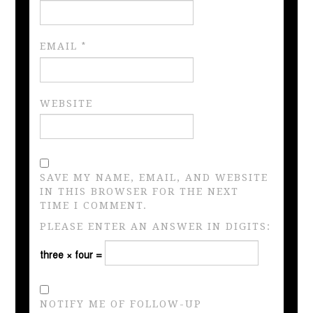
EMAIL
*
WEBSITE
SAVE MY NAME, EMAIL, AND WEBSITE
IN THIS BROWSER FOR THE NEXT
TIME I COMMENT.
PLEASE ENTER AN ANSWER IN DIGITS:
three × four =
NOTIFY ME OF FOLLOW-UP