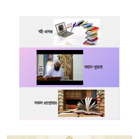
বই-প্রবন্ধ
বয়ান-খুতবা
সকল প্রশ্নোত্তর