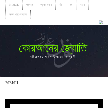
HOME
প্রবন্ধ
প্রশ্ন করুন
বই
বই
বয়ান
সকল প্রশ্নোত্তর
কোরআনের জ্যোতি
পরিচালক: শায়খ উমায়ের কোব্বাদী
MENU
সকল
প্রশ্নোত্তর
প্রবন্ধ