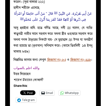
করেন। (সূরা বাকারা ২২২)
হাদীস শরীফে এসেছে,
عَنْ أَبِي هُرَيْرَةَ، عَنِ النَّبِيِّ ﷺ قَالَ ‏”‏ مَنْ أَتَى حَائِضًا أَوِ امْرَأَةً
فِي دُبُرِهَا أَوْ كَاهِنًا فَقَدْ كَفَرَ بِمَا أُنْزِلَ عَلَى مُحَمَّدٍﷺ
আবু হুরাইরা রাযি. হতে বর্ণিত আছে, নবী
ﷺ
বলেন, যে ব্যক্তি
ঋতুবতী নারীর সাথে সহবাস করে অথবা স্ত্রীর গুহ্যদ্বারে সহবাস করে
অথবা গণক ঠাকুরের নিকটে যায়- সে মুহাম্মাদ
ﷺ
উপর যা অবতীর্ণ
করা হয়েছে তা (কুরআন) অবিশ্বাস করে। (জামে তিরমিযী ১৩ ইবনু
মাজাহ ৬৩৯)
বিস্তারিত জানার জন্য দেখুন
জিজ্ঞাসা নং–৮২
ও
জিজ্ঞাসা নং–৬১৯
।
والله اعلم بالصواب
উত্তর দিয়েছেন
শায়েখ উমায়ের কোব্বাদী
Share this:
Email
WhatsApp
Telegram