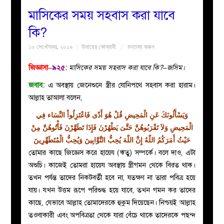
মাসিকের সময় সহবাস করা যাবে
বয়ান
কি?
১০ সেপ্টেম্বর, ২০১৯
উমায়ের কোব্বাদী
মন্তব্য করুন
নারীদের
জিজ্ঞাসা–
৯২৫
:
মাসিকের সময় সহবাস করা যাবে কি?–জসিম।
পাতা
জবাব:
এ অবস্থায় জেনেশুনে স্ত্রীর যোনিপথে সহবাস করা হারাম।
আল্লাহ তাআলা বলেন,
ইসলাহী
وَيَسْأَلُونَكَ عَنِ الْمَحِيضِ قُلْ هُوَ أَذًى فَاعْتَزِلُواْ النِّسَاء فِي
মজলিস
الْمَحِيضِ وَلاَ تَقْرَبُوهُنَّ حَتَّىَ يَطْهُرْنَ فَإِذَا تَطَهَّرْنَ فَأْتُوهُنَّ مِنْ
حَيْثُ أَمَرَكُمُ اللّهُ إِنَّ اللّهَ يُحِبُّ التَّوَّابِينَ وَيُحِبُّ الْمُتَطَهِّرِينَ
প্রশ্ন
তোমার কাছে জিজ্ঞেস করে হায়েয (ঋতু) সম্পর্কে। বলে দাও, এটা
অশুচি। কাজেই তোমরা হায়েয অবস্থায় স্ত্রীগমন থেকে বিরত থাক।
করুন
তখন পর্যন্ত তাদের নিকটবর্তী হবে না, যতক্ষণ না তারা পবিত্র হয়ে
যায়। যখন উত্তম রূপে পরিশুদ্ধ হয়ে যাবে, তখন গমন কর তাদের
কাছে, যেভাবে আল্লাহ তোমাদেরকে হুকুম দিয়েছেন। নিশ্চয়ই আল্লাহ
তওবাকারী এবং অপবিত্রতা থেকে যারা বেঁচে থাকে তাদেরকে পছন্দ