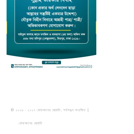
© ২০১৬ - ২০১৭ কোরআনের জ্যোতি. সর্বসত্ত্ব সংরক্ষিত |
মাওলানা উমায়ের কোব্বাদী
নকশবন্দী
কোরআনের জ্যোতি
তৈরি করেছে ডায়নামিক সলভারস বাংলাদেশ
PRIVACY
POLICY