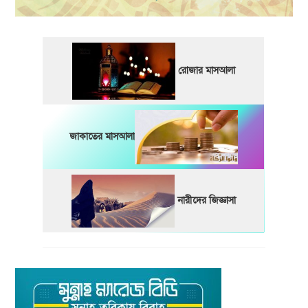
রোজার মাসআলা
জাকাতের মাসআলা
নারীদের জিজ্ঞাসা