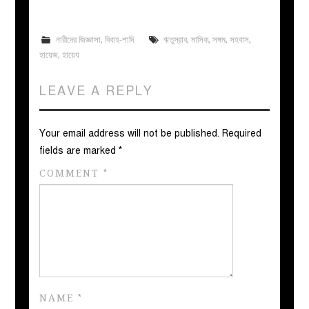
নারীদের জিজ্ঞাসা
,
বিবাহ-শাদি
ঋতুস্রাব
,
মাসিক
,
সঙ্গম
,
সহবাস
,
হায়েজ
,
হায়েয
LEAVE A REPLY
Your email address will not be published.
Required
fields are marked
*
COMMENT
*
NAME
*