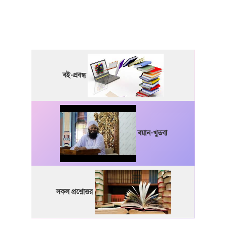
বই-প্রবন্ধ
বয়ান-খুতবা
সকল প্রশ্নোত্তর