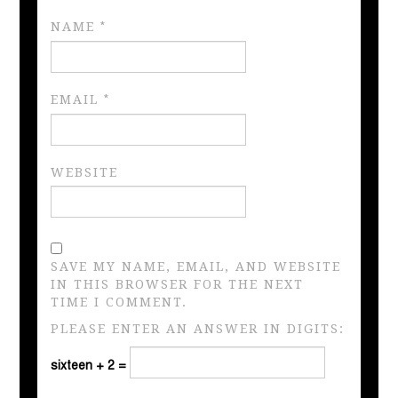
NAME
*
EMAIL
*
WEBSITE
SAVE MY NAME, EMAIL, AND WEBSITE
IN THIS BROWSER FOR THE NEXT
TIME I COMMENT.
PLEASE ENTER AN ANSWER IN DIGITS:
sixteen + 2 =