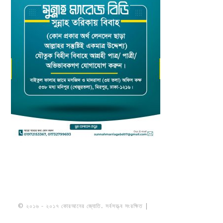
© ২০১৬ - ২০১৭ কোরআনের জ্যোতি. সর্বসত্ত্ব সংরক্ষিত |
মাওলানা উমায়ের কোব্বাদী
নকশবন্দী