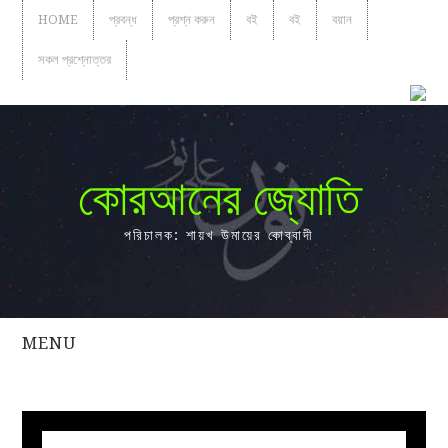
HOME
প্রবন্ধ
প্রশ্ন করুন
বই
বই
বয়ান
সকল প্রশ্নোত্তর
কোরআনের জ্যোতি
পরিচালক: শায়খ উমায়ের কোব্বাদী
MENU
সকল
প্রশ্নোত্তর
প্রবন্ধ