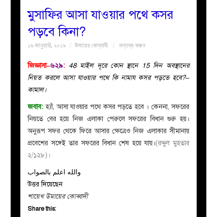
মুসাফির আসা যাওয়ার পথে কসর
বয়ান
পড়বে কিনা?
১৬ জানুয়ারি, ২০১৯
উমায়ের কোব্বাদী
মন্তব্য করুন
নারীদের
জিজ্ঞাসা–
৬২৯
:
48 মাইল দূরে কোন স্থানে 15 দিন অবস্থানের
পাতা
নিয়ত করলে আসা যাওয়ার পথে কি নামায কসর পড়তে হবে?–
কামাল।
ইসলাহী
জবাব:
হ্যাঁ, আসা যাওয়ার পথে কসর পড়তে হবে । কেননা, সফরের
নিয়তে বের হয়ে নিজ এলাকা পেরুলে সফরের বিধান শুরু হয়।
মজলিস
অনুরূপ সফর থেকে ফিরে আসার ক্ষেত্রেও নিজ এলাকার সীমানায়
প্রবেশের সঙ্গেই তার সফরের বিধান শেষ হয়ে যায়।
(রদ্দুল মুহতার
প্রশ্ন
২/১২৮)।
করুন
والله اعلم بالصواب
উত্তর দিয়েছেন
শায়েখ উমায়ের কোব্বাদী
Share this: