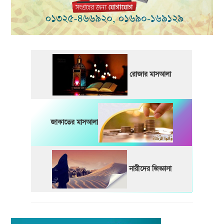
রোজার মাসআলা
জাকাতের মাসআলা
নারীদের জিজ্ঞাসা