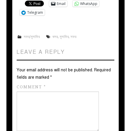
Email
WhatsApp
Telegram
সফর/মুসাফির
কসর
,
মুসাফির
,
সফর
LEAVE A REPLY
Your email address will not be published.
Required
fields are marked
*
COMMENT
*