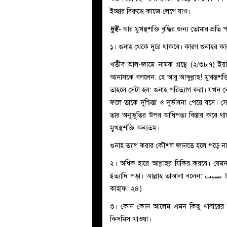
ইচ্ছার বিরুদ্ধে কাজে লেগে যাও।
দুই-
আর মুখস্থশক্তি বৃদ্ধির জন্য তোমার প্রতি 
১। গুনাহ থেকে দূরে থাকবে। কারণ গুনাহর কারণ
খতীব আল-জামে নামক গ্রন্থে (২/৩৮৭) ইয়
আনাসকে বললেন: হে আবু আব্দুল্লাহ! মুখস্ত
তাহলে সেটা হল: গুনাহ পরিত্যাগ করা। যখন 
ফলে তাকে দুশ্চিন্তা ও দুর্ভাবনা পেয়ে বসে। স
তার অনুভূতির উপর আধিপত্য বিস্তার করে 
মুখস্থশক্তি অন্যতম।
গুনাহ ত্যাগ করার কৌশল জানতে হলে পড়ে ন
২। অধিক হারে আল্লাহর যিকির করবে। যেমন- সু
ইত্যাদি পড়া। আল্লাহ তাআলা বলেন:
ا نسيت
কাহাফ: ২৪)
৩। কোন কোন আলেম এমন কিছু খাবারের কথা 
কিসমিস খাওয়া।