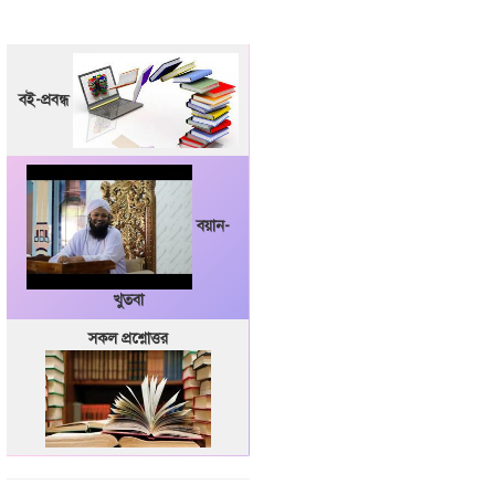
বই-প্রবন্ধ
বয়ান-
খুতবা
সকল প্রশ্নোত্তর