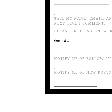
SAVE MY NAME, EMAIL, A
NEXT TIME I COMMENT.
PLEASE ENTER AN ANSWER 
five − 4 =
NOTIFY ME OF FOLLOW-UP
NOTIFY ME OF NEW POSTS