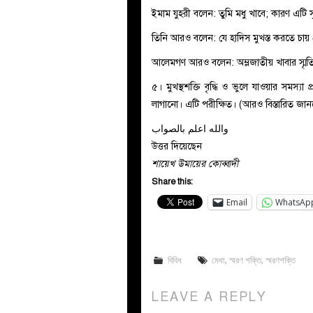
ইমাম যুহরী বলেন: তুমি মধু খাবে; কারণ এটি স্
তিনি আরও বলেন: যে হাদিস মুখস্ত করতে চ
আলেমগণ আরও বলেন: অম্লজাতীয় খাবার স্মৃতিশক
৫। মুখস্থশক্তি বৃদ্ধি ও ভুলে যাওয়ার সমস্য
লাগানো। এটি পরীক্ষিত। (আরও বিস্তারিত জা
والله اعلم بالصواب
উত্তর দিয়েছেন
শায়েখ উমায়ের কোব্বাদী
Share this:
Email
WhatsAp
বিবিধ
মেধা
,
স্মরণ শক্তি
,
স্মরণশক্তি
LEAVE A REPLY