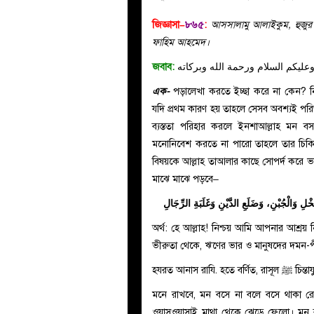
জিজ্ঞাসা–
৮৬৫
:
আসসালামু আলাইকুম, হুজুর
ফাহিম আহমেদ।
জবাব:
عليكم السلام ورحمة الله وبركاته
এক-
পড়ালেখা করতে ইচ্ছা করে না কেন? নিশ্চ
যদি প্রথম কারণ হয় তাহলে সেসব অবশ্যই পরিত
ব্যস্ততা পরিহার করলে ইনশাআল্লাহ মন বসতে
মনোনিবেশ করতে না পারো তাহলে তার চিক
বিষয়কে আল্লাহ তাআলার কাছে সোপর্দ করে ভার
মাঝে মাঝে পড়বে–
ُخْلِ وَالْجُبْنِ، وَضَلَعِ الدَّيْنِ وَغَلَبَةِ الرِّجَالِ
অর্থ: হে আল্লাহ! নিশ্চয় আমি আপনার আশ্রয় 
ভীরুতা থেকে, ঋণের ভার ও মানুষদের দমন-
হযরত আনাস
রাযি.
হতে বর্ণিত, রাসূল
ﷺ
চিন্ত
মনে রাখবে, মন বসে না বলে বসে থাকা রো
ওয়াসওয়াসাই মাথা থেকে ঝেড়ে ফেলো। মন