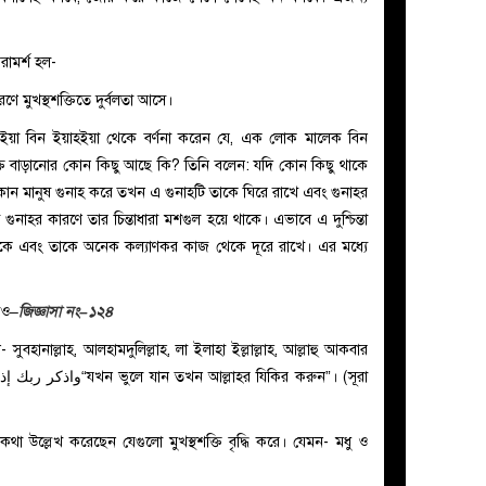
পরামর্শ হল-
ে মুখস্থশক্তিতে দুর্বলতা আসে।
াইয়া বিন ইয়াহইয়া থেকে বর্ণনা করেন যে, এক লোক মালেক বিন
শক্তি বাড়ানোর কোন কিছু আছে কি? তিনি বলেন: যদি কোন কিছু থাকে
কোন মানুষ গুনাহ করে তখন এ গুনাহটি তাকে ঘিরে রাখে এবং গুনাহর
ে গুনাহর কারণে তার চিন্তাধারা মশগুল হয়ে থাকে। এভাবে এ দুশ্চিন্তা
থাকে এবং তাকে অনেক কল্যাণকর কাজ থেকে দূরে রাখে। এর মধ্যে
াও–
জিজ্ঞাসা নং–১২৪
বহানাল্লাহ, আলহামদুলিল্লাহ, লা ইলাহা ইল্লাল্লাহ, আল্লাহু আকবার
واذكر ربك إذ
“যখন ভুলে যান তখন আল্লাহর যিকির করুন”। (সূরা
উল্লেখ করেছেন যেগুলো মুখস্থশক্তি বৃদ্ধি করে। যেমন- মধু ও