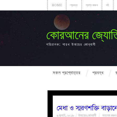
HOME
প্রবন্ধ
প্রশ্ন করুন
বই
কোরআনের জ্যোত
পরিচালক: শায়খ উমায়ের কোব্বাদী
সকল প্রশ্নোত্তর
প্রবন্ধ
মেধা ও স্মরণশক্তি বাড়
৬ জুলাই, ২০১৯
উমায়ের কোব্বাদী
মন্তব্য করুন