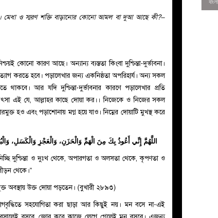
। মেধা ও স্মরণ শক্তি বাড়ানোর কোনো আমল বা দুআ আছে কী?–
و
য়ই কোনো কারণ আছে। অন্যান্য ব্যস্ততা কিংবা দুশ্চিন্তা-দুর্ভাবনা।
্যাগ করতে হবে। পড়ালেখার জন্য একনিষ্ঠতা অপরিহার্য। অন্য সকল
 থাকবে। আর যদি দুশ্চিন্তা-দুর্ভাবনার কারণে পড়ালেখার প্রতি
িৎসা এই যে, আল্লাহর কাছে দোয়া কর।। নিজেকে ও নিজের সকল
মুক্ত হও এবং পড়াশোনায় মগ্ন হয়ে যাও। নিম্নের দোয়াটি মুখস্থ করে
اللَّهُمَّ إِنِّي أَعُوذُ بِكَ مِنَ الْهَمِّ وَالْحَزَنِ، وَالْعَجْزِ وَالْكَسَلِ، وَالْب
0
নিচ্ছি দুশ্চিন্তা ও দুঃখ থেকে, অপারগতা ও অলসতা থেকে, কৃপণতা ও
পীড়ন থেকে।”
াযুক্ত অবস্থায় উক্ত দোয়া পড়তেন। (বুখারী ২৮৯৩)
গবৃদ্ধিতে সহযোগিতা করা ছাড়া আর কিছুই নয়। মন বসে না-এই
 বসালেই বসবে, জোর করে কাজে লেগে গেলেই মন বসবে। এজন্য