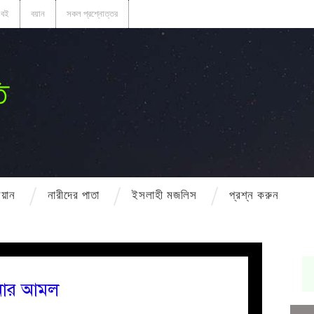
বই
বয়ান
সকল প্রশ্নোত্তর
ি
বয়ান
নারীদের পাতা
ইসলাহী মজলিস
প্রশ্ন করুন
ানোর আমল