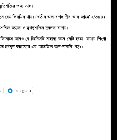
মৃতিশক্তির জন্য ভাল।
ায় সে যেন কিসমিস খায়। (খতীব আল-বাগদাদীর ‘আল-জামে’ ২/৩৯৪)
্তির জড়তা ও মুখস্থশক্তির দুর্বলতা বাড়ায়।
া প্রতিরোধে আরও যে জিনিসটি সাহায্য করে সেটি হচ্ছে- মাথায় শিংগা
নতে ইবনুল কাইয়্যেম এর ‘আততিব্ব আন-নাবাবি’ পড়)।
p
Telegram