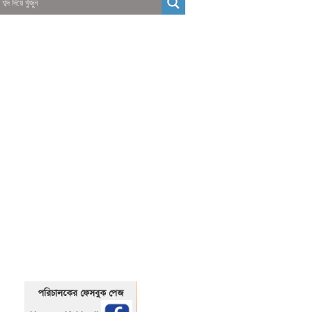
01325466920
1325466920
পরিচালকের ফেসবুক পেজ