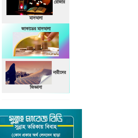
রোজার
মাসআলা
জাকাতের মাসআলা
নারীদের
জিজ্ঞাসা