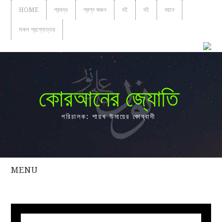
HOME
প্রবন্ধ
প্রশ্ন করুন
বই
বই
বয়ান
সকল প্রশ্নোত্তর
কোরআনের জ্যোতি
পরিচালক: শায়খ উমায়ের কোব্বাদী
MENU
সকল
প্রশ্নোত্তর
প্রবন্ধ