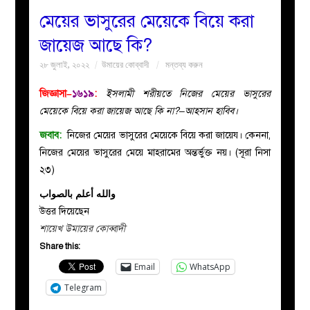
মেয়ের ভাসুরের মেয়েকে বিয়ে করা
বয়ান
জায়েজ আছে কি?
২৮ জুলাই, ২০২২
উমায়ের কোব্বাদী
মন্তব্য করুন
নারীদের
জিজ্ঞাসা–
১৬১৯
:
ইসলামী শরীয়তে নিজের মেয়ের ভাসুরের
পাতা
মেয়েকে বিয়ে করা জায়েজ আছে কি না?–আহসান হাবিব।
জবাব:
নিজের মেয়ের ভাসুরের মেয়েকে বিয়ে করা জায়েয। কেননা,
ইসলাহী
নিজের মেয়ের ভাসুরের মেয়ে মাহরামের অন্তর্ভুক্ত নয়। (সূরা নিসা
২৩)
মজলিস
والله أعلم بالصواب
প্রশ্ন
উত্তর দিয়েছেন
শায়েখ উমায়ের কোব্বাদী
করুন
Share this:
Email
WhatsApp
Telegram