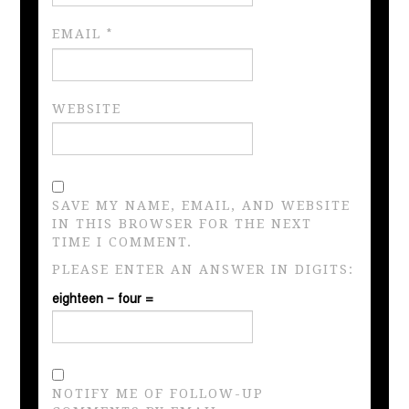
EMAIL
*
WEBSITE
SAVE MY NAME, EMAIL, AND WEBSITE
IN THIS BROWSER FOR THE NEXT
TIME I COMMENT.
PLEASE ENTER AN ANSWER IN DIGITS:
eighteen − four =
NOTIFY ME OF FOLLOW-UP