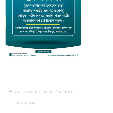
© ২০১৬ - ২০১৭ কোরআনের জ্যোতি. সর্বসত্ত্ব সংরক্ষিত |
মাওলানা উমায়ের কোব্বাদী
নকশবন্দী
কোরআনের জ্যোতি
তৈরি করেছে ডায়নামিক সলভারস বাংলাদেশ
PRIVACY
POLICY