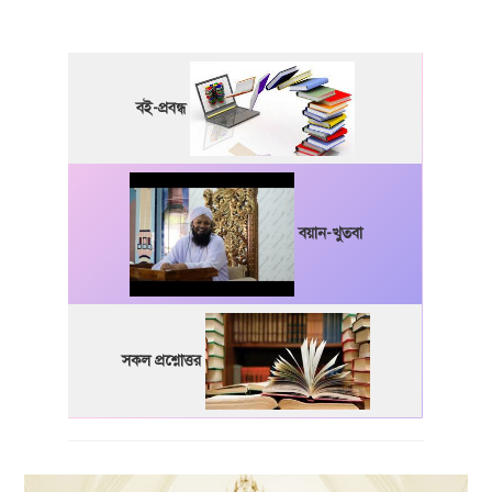
বই-প্রবন্ধ
বয়ান-খুতবা
সকল প্রশ্নোত্তর