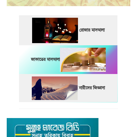
রোজার মাসআলা
জাকাতের মাসআলা
নারীদের জিজ্ঞাসা