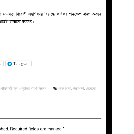
মানবতা বিরোধী সহশিক্ষার বিরুদ্ধে কার্যকর পদক্ষেপ গ্রহণ করতঃ
প্রচেষ্টা চালানো দরকার।
p
Telegram
েশা/চাকরী
,
ভুল ও ভ্রান্ত ধারণা নিরসন
উচ্চ শিক্ষা
,
উচ্চশিক্ষা
,
মেয়েদের
shed.
Required fields are marked
*