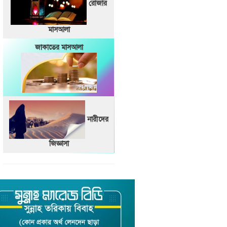
রোজার
মাসআলা
জাকাতের মাসআলা
নারীদের
জিজ্ঞাসা