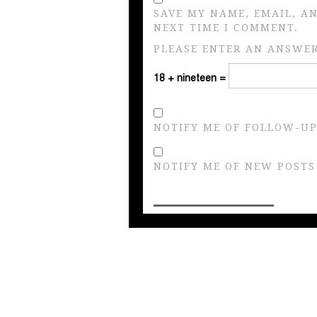
SAVE MY NAME, EMAIL, A
NEXT TIME I COMMENT.
PLEASE ENTER AN ANSWER 
18 + nineteen =
NOTIFY ME OF FOLLOW-UP
NOTIFY ME OF NEW POSTS