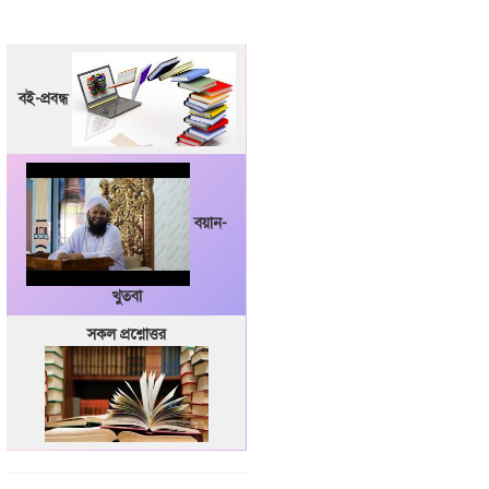
বই-প্রবন্ধ
বয়ান-
খুতবা
সকল প্রশ্নোত্তর