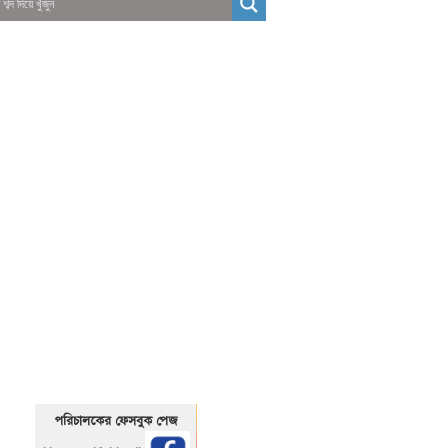
01325466920
1325466920
পরিচালকের ফেসবুক পেজ