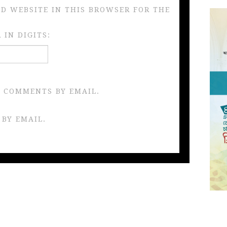
ND WEBSITE IN THIS BROWSER FOR THE
IN DIGITS:
 COMMENTS BY EMAIL.
 BY EMAIL.