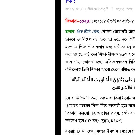
কি?
১৮ মে, ২০২১
উমায়ের কোব্বাদী
মন্তব্য করুন
জিজ্ঞাসা–
১০২৪
:
মেয়েদের উচ্চশিক্ষা অর্জন
জবাব:
প্রিয় দীনি বোন,
কোনো মেয়ে যদি মানব
তাহলে তা নিষেধ নয়, তবে তা হতে হবে শরী‘
ইসলামে শিক্ষা লাভ করার জন্য নারীকে শুধু অ
করা হয়েছে, নারীদের শিক্ষা-দীক্ষাও তদ্রূপ মনে করা হয়েছ
করে গড়ে তোলার জন্য অভিভাবকদের বিভিন
 حَتَّى يُغْنِيَهُنَّ اللَّهُ أَوْجَبَ اللَّهُ لَهُ الْجَنَّةَ
؟ قَالَ: واثنتين
‘যে ব্যক্তি তিনটি কন্যা সন্তান বা তিনটি বো
ও আচার ব্যবহার শিক্ষা দিয়ে সাবলম্বী হতে সা
জিজ্ঞাসা করলো, হে আল্লাহর রাসূল, কেউ 
করলেও হবে।’ (শারহুস্ সুন্নাহ্ ৩৪৫৭)
সুতরাং বোঝা গেল, মুলতঃ ইসলাম মেয়েদের 