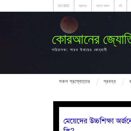
HOME
প্রবন্ধ
প্রশ্ন করুন
বই
কোরআনের জ্যোত
পরিচালক: শায়খ উমায়ের কোব্বাদী
সকল প্রশ্নোত্তর
প্রবন্ধ
মেয়েদের উচ্চশিক্ষা অর্জ