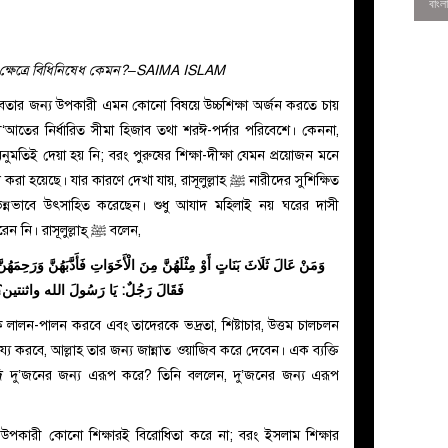
ের ক্ষেত্রে বিধিনিষেধ কেমন?–SAIMA ISLAM
তার জন্য উপকারী এমন কোনো বিষয়ে উচ্চশিক্ষা অর্জন করতে চায়
আতের নির্ধারিত সীমা হিজাব তথা শরঈ-পর্দার পরিবেশে। কেননা,
নুমতিই দেয়া হয় নি; বরং পুরুষের শিক্ষা-দীক্ষা যেমন প্রয়োজন মনে
ে। যার কারণে দেখা যায়, রাসূলুল্লাহ ﷺ নারীদের সুশিক্ষিত
্নভাবে উৎসাহিত করেছেন। শুধু আযাদ মহিলাই নয় ঘরের দাসী
বাঁদীদেরও তিনি শিক্ষার আলো থেকে বঞ্চিত করেন নি। রাসূলুল্লাহ্ ﷺ বলেন,
وَمَنْ عَالَ ثَلَاثَ بَنَاتٍ أَوْ مِثْلَهُنَّ مِنَ الْأَخَوَاتِ فَأَدَّبَهُنَّ وَرَحِمَهُنَّ .
فَقَالَ رَجُلٌ: يَا رَسُولَ الله واثنتين
0
নকে লালন-পালন করবে এবং তাদেরকে ভদ্রতা, শিষ্টাচার, উত্তম চালচলন
হায্য করবে, আল্লাহ তার জন্য জান্নাত ওয়াজিব করে দেবেন। এক ব্যক্তি
যদি দু’জনের জন্য এরূপ করে? তিনি বললেন, দু’জনের জন্য এরূপ
উপকারী কোনো শিক্ষারই বিরোধিতা করে না; বরং ইসলাম শিক্ষার