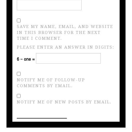
SAVE MY NAME, EMAIL, AND WEBSITE
IN THIS BROWSER FOR THE NEXT
TIME I COMMENT.
PLEASE ENTER AN ANSWER IN DIGITS:
6 − one =
NOTIFY ME OF FOLLOW-UP
COMMENTS BY EMAIL.
NOTIFY ME OF NEW POSTS BY EMAIL.