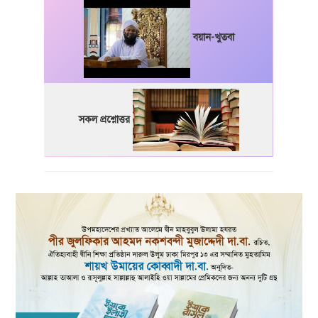
বয়ান-খুতবা
সকল প্রশ্নোত্তর