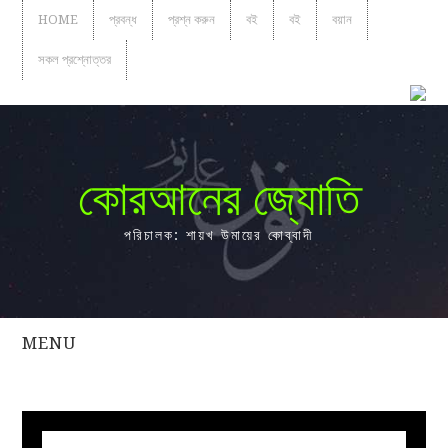
HOME
প্রবন্ধ
প্রশ্ন করুন
বই
বই
বয়ান
সকল প্রশ্নোত্তর
কোরআনের জ্যোতি
পরিচালক: শায়খ উমায়ের কোব্বাদী
MENU
সকল
প্রশ্নোত্তর
প্রবন্ধ