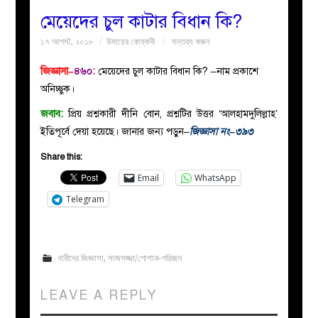
মেয়েদের চুল কাটার বিধান কি?
বয়ান
১৭ আগস্ট, ২০১৮
উমায়ের কোব্বাদী
মন্তব্য করুন
নারীদের
জিজ্ঞাসা–
৪৬০
:
মেয়েদের চুল কাটার বিধান কি? –নাম প্রকাশে
অনিচ্ছুক।
পাতা
জবাব:
প্রিয় প্রশ্নকারী দীনি বোন, প্রশ্নটির উত্তর ‘আলহামদুলিল্লাহ’
ইতিপূর্বে দেয়া হয়েছে। জানার জন্য পড়ুন–
জিজ্ঞাসা নং–৩৯৩
ইসলাহী
Share this:
মজলিস
Email
WhatsApp
Telegram
প্রশ্ন
করুন
নারীদের জিজ্ঞাসা
,
সাজসজ্জা/পোশাক-পরিচ্ছদ
LEAVE A REPLY