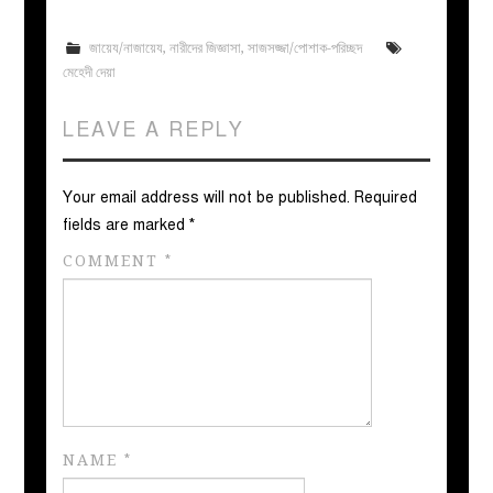
জায়েয/নাজায়েয
,
নারীদের জিজ্ঞাসা
,
সাজসজ্জা/পোশাক-পরিচ্ছদ
মেহেদী দেয়া
LEAVE A REPLY
Your email address will not be published.
Required
fields are marked
*
COMMENT
*
NAME
*