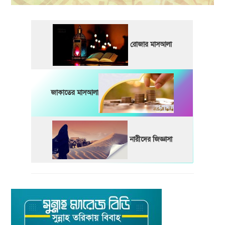
রোজার মাসআলা
জাকাতের মাসআলা
নারীদের জিজ্ঞাসা