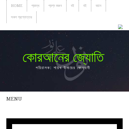
HOME
প্রবন্ধ
প্রশ্ন করুন
বই
বই
বয়ান
সকল প্রশ্নোত্তর
কোরআনের জ্যোতি
পরিচালক: শায়খ উমায়ের কোব্বাদী
MENU
সকল
প্রশ্নোত্তর
প্রবন্ধ