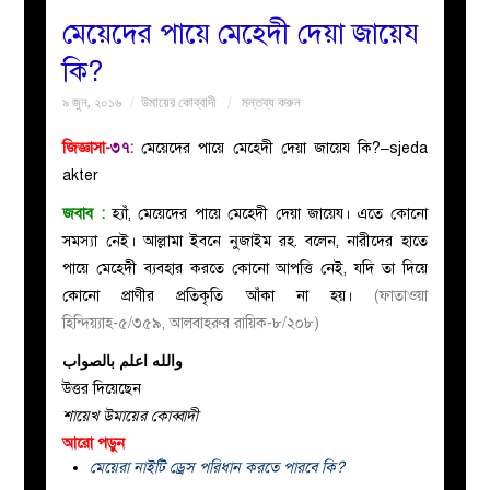
মেয়েদের পায়ে মেহেদী দেয়া জায়েয
বয়ান
কি?
৯ জুন, ২০১৬
উমায়ের কোব্বাদী
মন্তব্য করুন
নারীদের
জিজ্ঞাসা-
৩৭
:
মেয়েদের পায়ে মেহেদী দেয়া জায়েয কি?–sjeda
পাতা
akter
জবাব :
হ্যাঁ, মেয়েদের পায়ে মেহেদী দেয়া জায়েয। এতে কোনো
ইসলাহী
সমস্যা নেই। আল্লামা ইবনে নুজাইম রহ. বলেন, নারীদের হাতে
পায়ে মেহেদী ব্যবহার করতে কোনো আপত্তি নেই, যদি তা দিয়ে
মজলিস
কোনো প্রাণীর প্রতিকৃতি আঁকা না হয়।
(ফাতাওয়া
হিন্দিয়্যাহ-৫/৩৫৯, আলবাহরুর রায়িক-৮/২০৮)
প্রশ্ন
والله اعلم بالصواب
করুন
উত্তর দিয়েছেন
শায়েখ উমায়ের কোব্বাদী
আরো পড়ুন
মেয়েরা নাইটি ড্রেস পরিধান করতে পারবে কি?