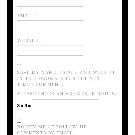
EMAIL
*
WEBSITE
SAVE MY NAME, EMAIL, AND WEBSITE
IN THIS BROWSER FOR THE NEXT
TIME I COMMENT.
PLEASE ENTER AN ANSWER IN DIGITS:
3 × 3 =
NOTIFY ME OF FOLLOW-UP
COMMENTS BY EMAIL.