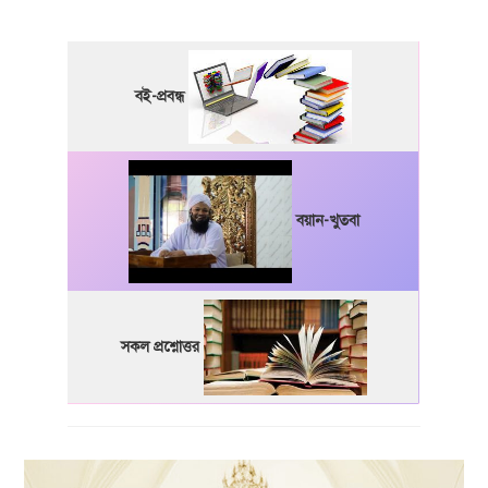
বই-প্রবন্ধ
বয়ান-খুতবা
সকল প্রশ্নোত্তর