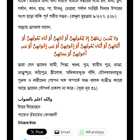
থাকে। মাহরাম এবং অন্য নারীর সামনে সতরের সীমা হল, মাথা, চুল,
গর্দান, কান, হাত, পা, টাখনু, চেহারা, গর্দান সংশ্লিষ্ট সিনার উপরের
অংশ ছাড়া বাকি পূর্ণ শরীর সতর। (রাদ্দুল মুহতার ৯/৫২৭, ৫২৮)
আল্লাহ তাআলা বলেন,
وَلا يُبْدِينَ زِينَتَهُنَّ إِلا لِبُعُولَتِهِنَّ أَوْ آبَائِهِنَّ أَوْ آبَاءِ بُعُولَتِهِنَّ أَوْ
أَبْنَائِهِنَّ أَوْ أَبْنَاءِ بُعُولَتِهِنَّ أَوْ إِخْوَانِهِنَّ أَوْ بَنِي إِخْوَانِهِنَّ أَوْ بَنِي
أَخَوَاتِهِنَّ أَوْ نِسَائِهِنَّ
তারা যেন তাদের স্বামী, পিতা, শ্বশুর, পুত্র, স্বামীর পুত্র, ভ্রাতা,
ভ্রাতুষ্পুত্র, ভগ্নিপুত্র, স্ত্রীলোক, অধিকারভুক্ত বাঁদি, যৌনকামনামুক্ত
পুরুষ ও নারীদের গোপন অঙ্গ সম্পর্কে অজ্ঞ বালক ব্যতীত কারো
আছে তাদের সৌন্দর্য প্রকাশ না করে। (সূরা নূর ৩১)
والله اعلم بالصواب
উত্তর দিয়েছেন
শায়েখ উমায়ের কোব্বাদী
Share this:
Email
WhatsApp