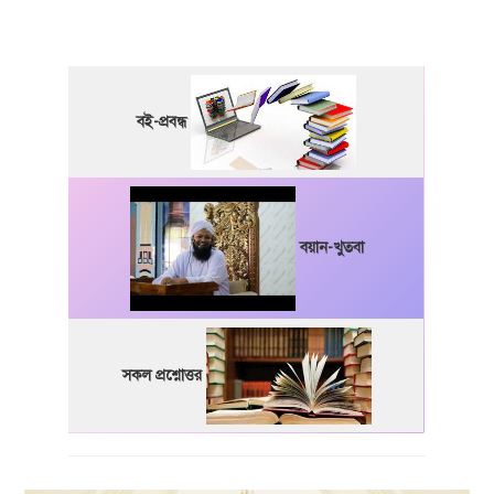
বই-প্রবন্ধ
বয়ান-খুতবা
সকল প্রশ্নোত্তর