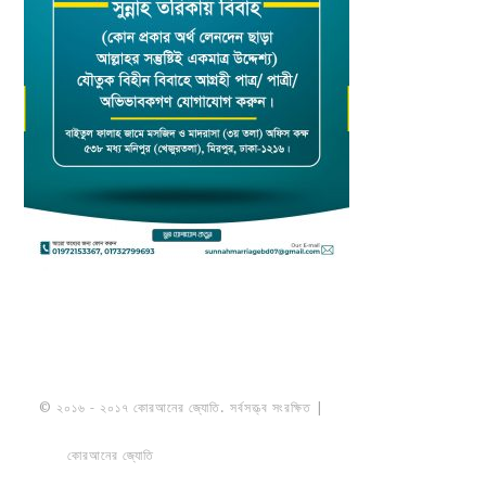
© ২০১৬ - ২০১৭ কোরআনের জ্যোতি. সর্বসত্ত্ব সংরক্ষিত |
মাওলানা উমায়ের কোব্বাদী
নকশবন্দী
কোরআনের জ্যোতি
তৈরি করেছে ডায়নামিক সলভারস বাংলাদেশ
PRIVACY
POLICY