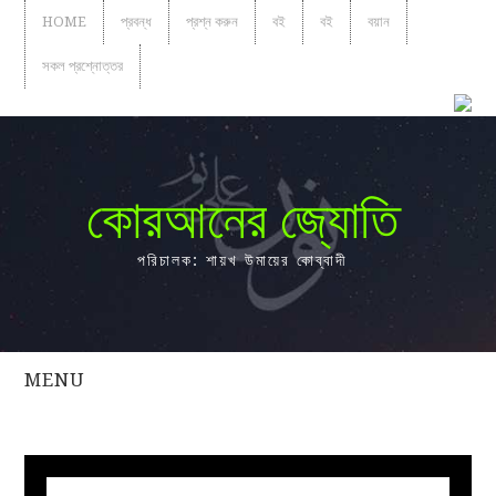
HOME
প্রবন্ধ
প্রশ্ন করুন
বই
বই
বয়ান
সকল প্রশ্নোত্তর
কোরআনের জ্যোতি
পরিচালক: শায়খ উমায়ের কোব্বাদী
MENU
সকল
প্রশ্নোত্তর
প্রবন্ধ