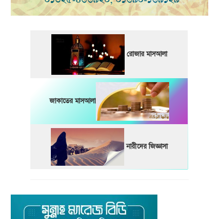
রোজার মাসআলা
জাকাতের মাসআলা
নারীদের জিজ্ঞাসা