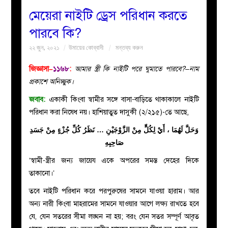
মেয়েরা নাইটি ড্রেস পরিধান করতে
বয়ান
পারবে কি?
২২ জুন, ২০২১
উমায়ের কোব্বাদী
মন্তব্য করুন
নারীদের
জিজ্ঞাসা–
১১৬৮
:
আমার স্ত্রী কি নাইটি পরে ঘুমাতে পারবে?–নাম
পাতা
প্রকাশে অনিচ্ছুক।
জবাব:
একাকী কিংবা স্বামীর সঙ্গে বাসা-বাড়িতে থাকাকালে নাইটি
ইসলাহী
পরিধান করা নিষেধ নয়। হাশিয়াতুত দাসুকী (২/২১৫)-তে আছে,
মজলিস
وَحَلَّ لَهُمَا ، أَيْ لِكُلٍّ مِنْ الزَّوْجَيْنِ … نَظَرُ كُلِّ جُزْءٍ مِنْ جَسَدِ
صَاحِبِهِ
প্রশ্ন
‘স্বামী-স্ত্রীর জন্য জায়েয একে অপরের সমস্ত দেহের দিকে
তাকানো।’
করুন
তবে নাইটি পরিধান করে পরপুরুষের সামনে যাওয়া হারাম। আর
অন্য নারী কিংবা মাহরামের সামনে যাওয়ার আগে লক্ষ্য রাখতে হবে
যে, যেন সতরের সীমা লঙ্ঘন না হয়; বরং যেন সতর সম্পূর্ণ আবৃত