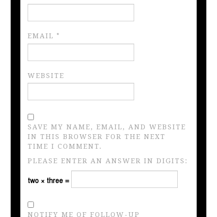
EMAIL
*
WEBSITE
SAVE MY NAME, EMAIL, AND WEBSITE
IN THIS BROWSER FOR THE NEXT
TIME I COMMENT.
PLEASE ENTER AN ANSWER IN DIGITS:
two × three =
NOTIFY ME OF FOLLOW-UP