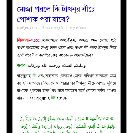
মোজা পরলে কি টাখনুর নীচে
বয়ান
পোশাক পরা যাবে?
৯ এপ্রিল, ২০১৯
উমায়ের কোব্বাদী
মন্তব্য করুন
নারীদের
জিজ্ঞাসা–
৭১০
:
আসসালামু আলাইকুম, আমরা যখন মোজা পরি
পাতা
তখন আমাদের টাখনু ঢাকা থাকে এবং তখন কী প্যান্ট টাখনুর নিচে
রাখা যাবে? এ ব্যাপারে কিছু বলবেন।–রহমতউল্লাহ।
ইসলাহী
জবাব:
وعليكم السلام ورحمة الله وبركاته
মজলিস
রাসুলুল্লাহ
ﷺ
এবং সাহাবায়ে কেরামও মোজা পরিধান করেছেন মর্মে
বহু হাদিস আছে। কিন্তু মোজা পরার পর টাখনুর নীচে কাপড় ঝুলিয়ে
প্রশ্ন
রাখাকে পুরুষের জন্য বৈধ মনে করতেন মর্মে কোনো বর্ণনা পাওয়া
যায় না। বরং
রাসূলুল্লাহ
ﷺ
বলেছেন,
করুন
ثَلاَثَةٌ لاَ يُكَلِّمُهُمُ اللهُ يَوْمَ الْقِيَامَةِ وَلاَ يَنْظُرُ إِلَيْهِمْ وَلاَ يُزَكِّيهِمْ
وَلَهُمْ عَذَابٌ أَلِيمٌ- الْمُسْبِلُ (وفي رواية إزاره) وَالْمَنَّانُ [وفى