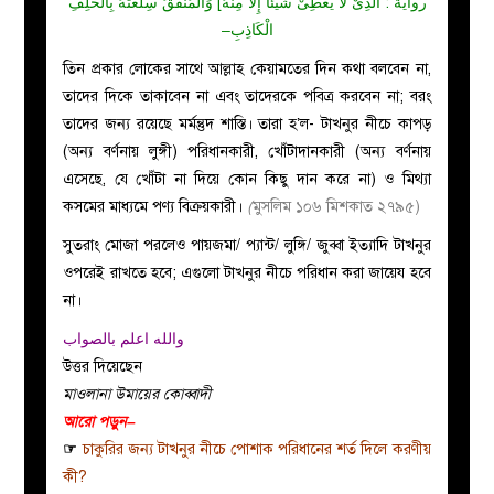
رواية : اَلَّذِىْ لاَ يُعْطِىْ شَيْئًا إِلاَّ مِنْهُ] وَالْمُنَفِّقُ سِلْعَتَهُ بِالْحَلِفِ
–
الْكَاذِبِ
তিন প্রকার লোকের সাথে আল্লাহ কেয়ামতের দিন কথা বলবেন না,
তাদের দিকে তাকাবেন না এবং তাদেরকে পবিত্র করবেন না; বরং
তাদের জন্য রয়েছে মর্মন্তুদ শাস্তি। তারা হ’ল- টাখনুর নীচে কাপড়
(অন্য বর্ণনায় লুঙ্গী) পরিধানকারী, খোঁটাদানকারী (অন্য বর্ণনায়
এসেছে, যে খোঁটা না দিয়ে কোন কিছু দান করে না) ও মিথ্যা
কসমের মাধ্যমে পণ্য বিক্রয়কারী।
(
মুসলিম ১০৬ মিশকাত ২৭৯৫)
সুতরাং মোজা পরলেও পায়জমা/ প্যান্ট/ লুঙ্গি/ জুব্বা ইত্যাদি টাখনুর
ওপরেই রাখতে হবে; এগুলো টাখনুর নীচে পরিধান করা জায়েয হবে
না।
والله اعلم بالصواب
উত্তর দিয়েছেন
মাওলানা উমায়ের কোব্বাদী
আরো পড়ুন–
☞
চাকুরির জন্য টাখনুর নীচে পোশাক পরিধানের শর্ত দিলে করণীয়
কী?