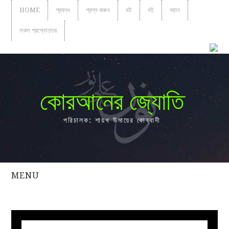
HOME
প্রবন্ধ
প্রশ্ন করুন
বই
বই
বয়ান
সকল প্রশ্নোত্তর
কোরআনের জ্যোতি
পরিচালক: শায়খ উমায়ের কোব্বাদী
MENU
সকল
প্রশ্নোত্তর
প্রবন্ধ