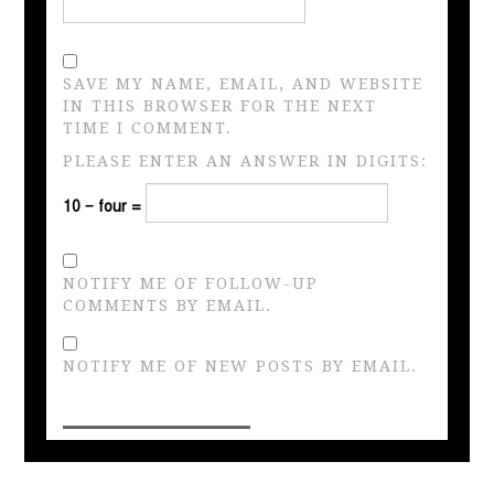
SAVE MY NAME, EMAIL, AND WEBSITE
IN THIS BROWSER FOR THE NEXT
TIME I COMMENT.
PLEASE ENTER AN ANSWER IN DIGITS:
10 − four =
NOTIFY ME OF FOLLOW-UP
COMMENTS BY EMAIL.
NOTIFY ME OF NEW POSTS BY EMAIL.