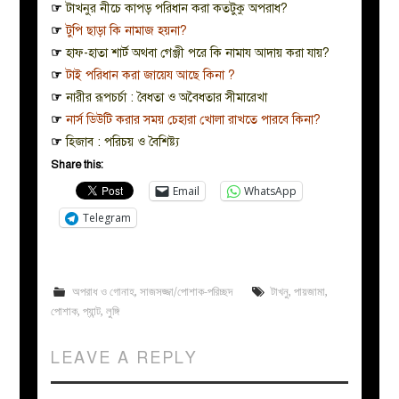
☞
টাখনুর নীচে কাপড় পরিধান করা কতটুকু অপরাধ?
☞
টুপি ছাড়া কি নামাজ হয়না?
☞
হাফ-হাতা শার্ট অথবা গেঞ্জী পরে কি নামায আদায় করা যায়?
☞
টাই পরিধান করা জায়েয আছে কিনা ?
☞
নারীর রূপচর্চা : বৈধতা ও অবৈধতার সীমারেখা
☞
নার্স ডিউটি করার সময় চেহারা খোলা রাখতে পারবে কিনা?
☞
হিজাব : পরিচয় ও বৈশিষ্ট্য
Share this:
Email
WhatsApp
Telegram
অপরাধ ও গোনাহ
,
সাজসজ্জা/পোশাক-পরিচ্ছদ
টাখনু
,
পায়জামা
,
পোশাক
,
প্যান্ট
,
লুঙ্গি
LEAVE A REPLY