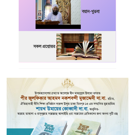
বয়ান-খুতবা
সকল প্রশ্নোত্তর