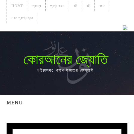
HOME
প্রবন্ধ
প্রশ্ন করুন
বই
বই
বয়ান
সকল প্রশ্নোত্তর
কোরআনের জ্যোতি
পরিচালক: শায়খ উমায়ের কোব্বাদী
MENU
সকল
প্রশ্নোত্তর
প্রবন্ধ