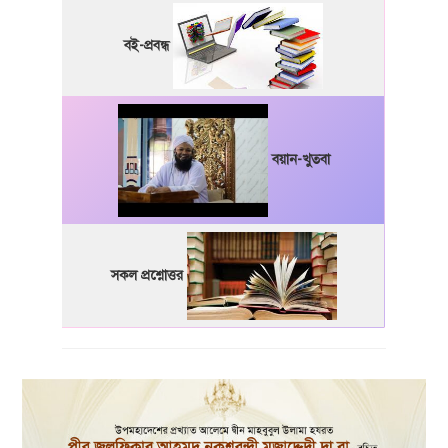
বই-প্রবন্ধ
বয়ান-খুতবা
সকল প্রশ্নোত্তর