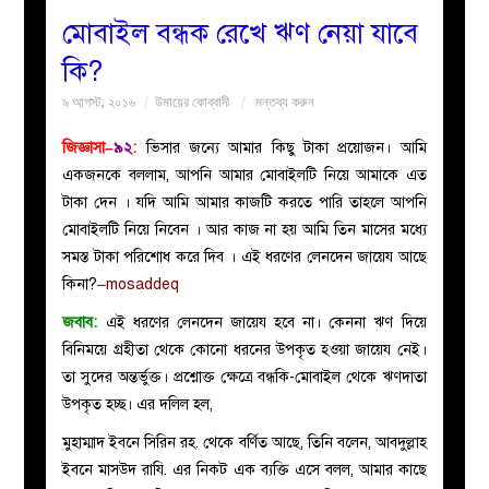
মোবাইল বন্ধক রেখে ঋণ নেয়া যাবে
বয়ান
কি?
৯ আগস্ট, ২০১৬
উমায়ের কোব্বাদী
মন্তব্য করুন
নারীদের
জিজ্ঞাসা–
৯২
:
ভিসার জন্যে আমার কিছু টাকা প্রয়োজন। আমি
পাতা
একজনকে বললাম, আপনি আমার মোবাইলটি নিয়ে আমাকে এত
টাকা দেন । যদি আমি আমার কাজটি করতে পারি তাহলে আপনি
ইসলাহী
মোবাইলটি নিয়ে নিবেন । আর কাজ না হয় আমি তিন মাসের মধ্যে
সমস্ত টাকা পরিশোধ করে দিব । এই ধরণের লেনদেন জায়েয আছে
মজলিস
কিনা?
–mosaddeq
জবাব:
এই ধরণের লেনদেন জায়েয হবে না। কেননা ঋণ দিয়ে
প্রশ্ন
বিনিময়ে গ্রহীতা থেকে কোনো ধরনের উপকৃত হওয়া জায়েয নেই।
তা সুদের অন্তর্ভুক্ত। প্রশ্নোক্ত ক্ষেত্রে বন্ধকি-মোবাইল থেকে ঋণদাতা
করুন
উপকৃত হচ্ছ। এর দলিল হল,
মুহাম্মাদ ইবনে সিরিন রহ. থেকে বর্ণিত আছে, তিনি বলেন, আবদুল্লাহ
ইবনে মাসউদ রাযি. এর নিকট এক ব্যক্তি এসে বলল, আমার কাছে