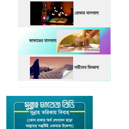
রোজার মাসআলা
জাকাতের মাসআলা
নারীদের জিজ্ঞাসা