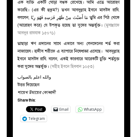
এক ব্যক্তি একটি ঘোড়া বন্ধক রেখেছে। আমি এতে আরোহণ
করেছি। (এর কী হুকুম?) তখন আবদুল্লাহ ইবনে মাসউদ রাযি.
বললেন,
مَا أَصَبْتَ مِنْ ظَهْرِ فَرَسِهِ فَهُوَ رِبًا
তুমি এর পিঠ থেকে
(আরোহণ করে) যে উপকৃত হয়েছ তা সুদের অন্তর্ভুক্ত।
(মুসান্নাফে
আবদুর রাযযাক ১৫০৭১)
তাছাড়া ঋণ প্রদানের সাথে এভাবে অন্য লেনদেনের শর্ত করা
নাজায়েয। হাদীস শরীফে এ ব্যাপারে নিষেধাজ্ঞা এসেছে। আবদুল্লাহ
ইবনে মাসউদ রাযি. বলেন, একই কারবারে আরেকটি চুক্তি শর্তযুক্ত
করা সুদের অন্তর্ভুক্ত।
(সহীহ ইবনে হিববান ১০৫৩)
والله اعلم بالصواب
উত্তর দিয়েছেন
শায়েখ উমায়ের কোব্বাদী
Share this:
Email
WhatsApp
Telegram