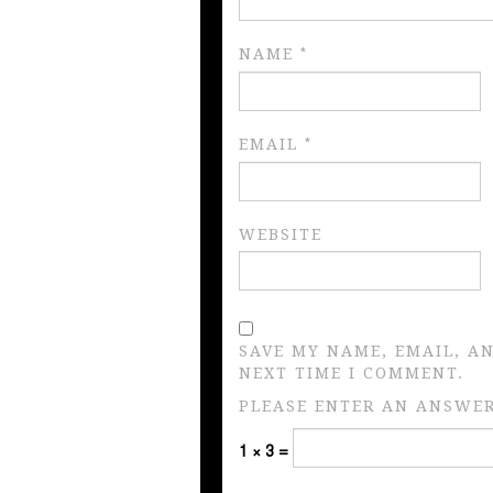
NAME
*
EMAIL
*
WEBSITE
SAVE MY NAME, EMAIL, A
NEXT TIME I COMMENT.
PLEASE ENTER AN ANSWER 
1 × 3 =