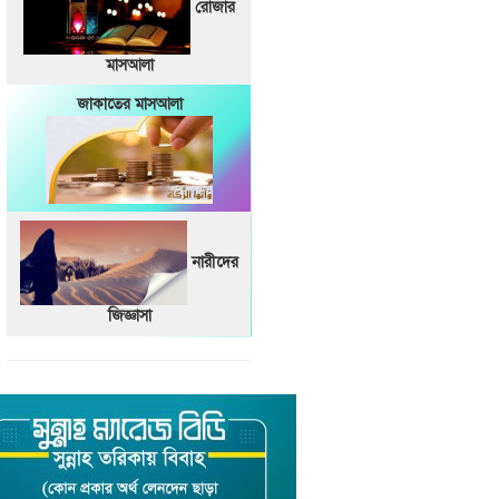
রোজার
মাসআলা
জাকাতের মাসআলা
নারীদের
জিজ্ঞাসা