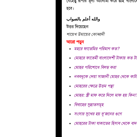
যেহেতু রূপার মূল্য ওঠানামা করে তাই বাংলা
হবে।
والله أعلم بالصواب
উত্তর দিয়েছেন
শায়েখ উমায়ের কোব্বাদী
আরো পড়ুন
মহরে ফাতেমির পরিমাণ কত?
মোহরে ফাতেমী বাংলাদেশী টাকায় কত ট
মোহর পরিশোধে বিলম্ব করা
নববধূকে দেয়া সাজানী মোহর থেকে কাটা
মোহরের ক্ষেত্রে উত্তম পন্থা
মোহর: স্ত্রী মাফ করে দিলে মাফ হয় কিনা
বিবাহের সুন্নাতসমূহ
সংসার সুখের হয় দু’জনের গুণে
মোহরের টাকা যাকাতের হিসাব থেকে বাদ