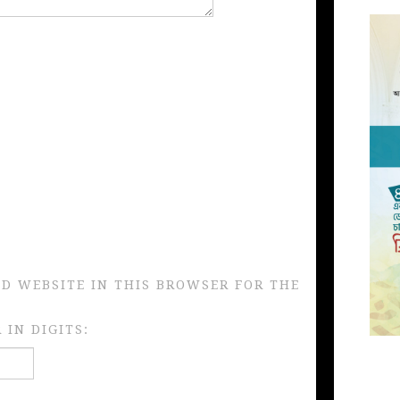
ND WEBSITE IN THIS BROWSER FOR THE
IN DIGITS: