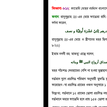
জিজ্ঞাসা–
৮১২
:
ফাতেমি মোহর বর্তমান বাংল
জবাব:
রাসুলুল্লাহ ﷺ-এর মেয়ে ফাতেমা রাযি.-এর মহর ছিল পাঁচশত দেরহাম। যেমন, মুহাম্মদ ইবন ইবরাহিম রহ.
বর্ণনা করেন,
تَيْ عَشْرَةَ أُوقِيَّةً و نصف
রাসুলুল্লাহ ﷺ-এর মেয়ে ও স্ত্রীগণের মহর ছিল পাঁচশত দেরহাম অর্থাৎ সাড়ে বার উকিয়া। ( তাবাকাতে ইবনে সাদ
৮/২২)
ইমাম নববী রহ. মাজমু’-গ্রন্থে বলেন,
داق أزواج النبي ﷺ وبناته
বর্তমান যুগে প্রচলিত পরিমাণ অনুযায়ী মুফত
করেছেন। যা প্রচলিত গ্রামের ওজন অনুসারে ১
উল্লেখ্য, বর্তমানে ১২ গ্রামের তোলা প্রচলিত
বর্তমানে মহরে ফাতেমি হবে প্রায় ১৫৪ তোলা র