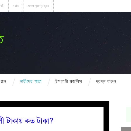
বই
বয়ান
সকল প্রশ্নোত্তর
ি
বয়ান
নারীদের পাতা
ইসলাহী মজলিস
প্রশ্ন করুন
শী টাকায় কত টাকা?