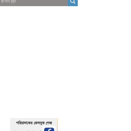
01325466920
1325466920
পরিচালকের ফেসবুক পেজ