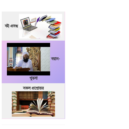
বই-প্রবন্ধ
বয়ান-
খুতবা
সকল প্রশ্নোত্তর