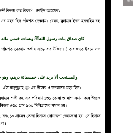
াদেশী টাকায় কত টাকা?– জাহিদ আহমেদ।
كان صداق بنات رسول اللهﷺ ونساءه خمس مائة درهم ثِنْ
والمستحب ألا يزيد على خمسمائة درهم، وهو ص
মহর পাঁচশত দেরহামের বেশি না হওয়া মুস্তাহাব। এটা রাসুলুল্লাহ ﷺ-এর স্ত্রীদের ও কন্যাদের মহর ছিল।
0
ি মুহাম্মদ শফী রহ. এর পরিমাণ ১৩১ তোলা ৩ মাশা সমান বলে উল্লেখ
 কিলো ৫৩০ গ্রাম ৯০০ মিলিগ্রামের সমান হয়।
 নয়; বরং ১০ গ্রামের তোলা হিসাবে সোনারূপা বেচাকেনা হয়। সে হিসাবে
ূপা।