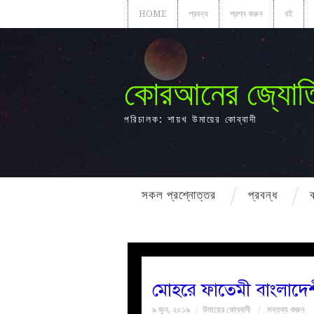
HOME
প্রবন্ধ
প্রশ্ন করুন
বই
কোরআনের জ্যোত
পরিচালক: শায়খ উমায়ের কোব্বাদী
সকল প্রশ্নোত্তর
প্রবন্ধ
মোহরে ফাতেমী বাংলাদে
৯ জুন, ২০১৯
উমায়ের কোব্বাদী
মন্তব্য করুন