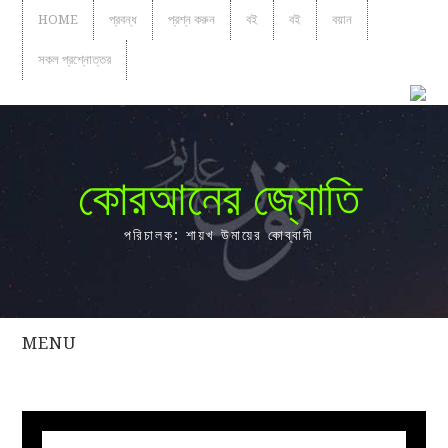
HOME
প্রবন্ধ
প্রশ্ন করুন
বই
বই
বয়ান
সকল প্রশ্নোত্তর
কোরআনের জ্যোতি
পরিচালক: শায়খ উমায়ের কোব্বাদী
MENU
সকল
প্রশ্নোত্তর
প্রবন্ধ