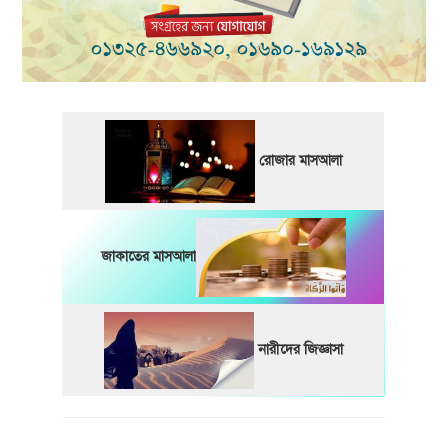
রোজার মাসআলা
জাকাতের মাসআলা
নারীদের জিজ্ঞাসা