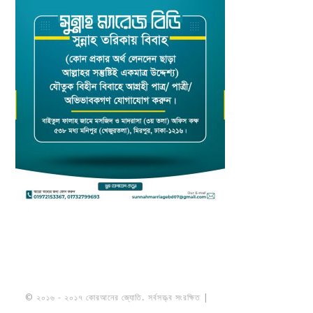
© ২০১৬ - ২০১৭ কোরআনের জ্যোতি. সর্বসত্ত্ব সংরক্ষিত |
মাওলানা উমায়ের কোব্বাদী