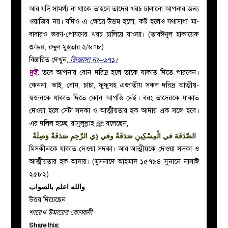
আর যদি সামর্থ্য না থাকে তাহলে তাদের খরচ চালানো আপনার জন্য
ওয়াজিব নয়। যদিও এ ক্ষেত্রে উত্তম হলো, কষ্ট হলেও যথাসাধ্য মা-
বাবারও ভরণ-পোষণের খরচ চালিয়ে যাওয়া। (তাবঈনুল হাকায়েক
৩/৬৪, রদ্দুল মুহতার ২/৬৭৮)
বিস্তারিত দেখুন,
জিজ্ঞাসা নং–৬৭১।
দুই.
তবে আপনার বোন দরিদ্র হলে তাকে যাকাত দিতে পারবেন।
কেননা, ভাই, বোন, চাচা, ফুফুসহ এজাতীয় সকল দরিদ্র আত্মীয়-
স্বজনকে যাকাত দিতে কোন আপত্তি নেই। বরং তাদেরকে যাকাত
দেওয়া হলে সেটা সদকা ও আত্মীয়তার হক আদায় এক সঙ্গে হবে।
এর দলিল হচ্ছে, রাসুলুল্লাহ ﷺ বলেছেন,
الصَّدَقَةَ في الْمِسْكِينِ صَدَقَةٌ وفي ذِي الرَّحِمِ صَدَقَةٌ وَصِلَةٌ
মিসকীনকে যাকাত দেওয়া সদকা। আর আত্মীয়কে দেওয়া সদকা ও
আত্মীয়তার হক আদায়। (মুসনাদে আহমাদ ১৫৭৯৪ সুনানে নাসাঈ
২৫৮২)
والله اعلم بالصواب
উত্তর দিয়েছেন
শায়েখ উমায়ের কোব্বাদী
Share this: