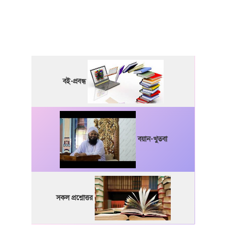
বই-প্রবন্ধ
বয়ান-খুতবা
সকল প্রশ্নোত্তর