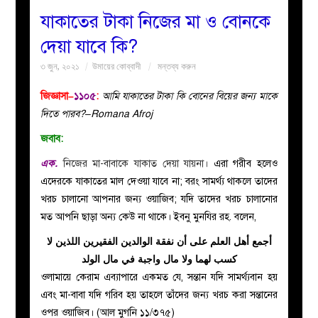
যাকাতের টাকা নিজের মা ও বোনকে
বয়ান
দেয়া যাবে কি?
৩ জুন, ২০২১
উমায়ের কোব্বাদী
মন্তব্য করুন
নারীদের
জিজ্ঞাসা–
১১০৫
:
আমি যাকাতের টাকা কি বোনের বিয়ের জন্য মাকে
পাতা
দিতে পারব?–Romana Afroj
জবাব:
ইসলাহী
এক.
নিজের মা-বাবাকে যাকাত দেয়া যায়না।
এরা গরীব হলেও
মজলিস
এদেরকে যাকাতের মাল দেওয়া যাবে না; বরং সামর্থ্য থাকলে তাদের
খরচ চালানো আপনার জন্য ওয়াজিব; যদি তাদের খরচ চালানোর
প্রশ্ন
মত আপনি ছাড়া অন্য কেউ না থাকে। ইবনু মুনযির রহ. বলেন,
أجمع أهل العلم على أن نفقة الوالدين الفقيرين اللذين لا
করুন
كسب لهما ولا مال واجبة في مال الولد
ওলামায়ে কেরাম এব্যাপারে একমত যে, সন্তান যদি সামর্থ্যবান হয়
এবং মা-বাবা যদি গরিব হয় তাহলে তাঁদের জন্য খরচ করা সন্তানের
ওপর ওয়াজিব। (আল মুগনি ১১/৩৭৫)