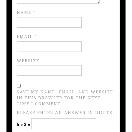
NAME
*
EMAIL
*
WEBSITE
SAVE MY NAME, EMAIL, AND WEBSITE
IN THIS BROWSER FOR THE NEXT
TIME I COMMENT.
PLEASE ENTER AN ANSWER IN DIGITS:
5 × 3 =