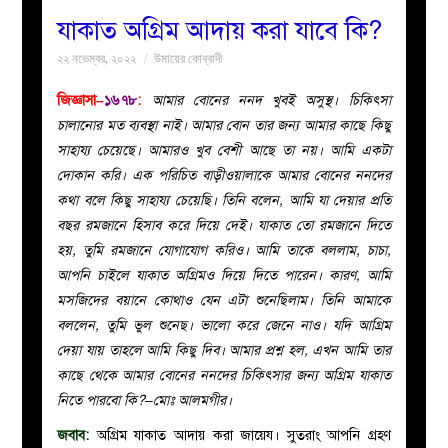
যাকাত অগ্রিম আদায় করা যাবে কি?
বয়ান
২২ নভেম্বর, ২০২২
উমায়ের কোব্বাদী
নারীদের
জিজ্ঞাসা–
১৬৭৮
:
আমার বোনের ননদ খুবই অসুস্থ। চিকিৎসা
চালানোর মত ব্যবস্থা নাই। আমার বোন তার জন্য আমার কাছে কিছু
পাতা
সাহায্য চেয়েছে। আমারও খুব বেশী আছে তা নয়। আমি একটা
দোকান করি। এক পরিচিত বাড়ীওয়ালাকে আমার বোনের ননদের
ইসলাহী
কথা বলে কিছু সাহায্য চেয়েছি। তিনি বলেন, আমি যা দেয়ার প্রতি
বছর রমজানে হিসাব করে দিয়ে দেই। যাকাত তো রমজানে দিতে
মজলিস
হয়, তুমি রমজানে যোগাযোগ করিও। আমি তাকে বললাম, চাচা,
আপনি চাইলে যাকাত অগ্রিমও দিয়ে দিতে পারেন। কারণ, আমি
প্রশ্ন
মসজিদের বয়ানে কোথাও যেন এটা শুনেছিলাম। তিনি আমাকে
বললেন, তুমি ভুল শুনেছ। ভালো করে জেনে নাও। যদি আগ্রিম
করুন
দেয়া যায় তাহলে আমি কিছু দিব। আমার প্রশ্ন হল, এখন আমি তার
কাছে থেকে আমার বোনের ননদের চিকিৎসার জন্য অগ্রিম যাকাত
নিতে পারবো কি?–মোঃ আলমগীর।
জবাব:
অগ্রিম যাকাত আদায় করা জায়েয। সুতরাং আপনি গ্রহণ