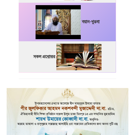
বয়ান-খুতবা
সকল প্রশ্নোত্তর