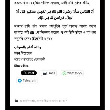
করতে পারেন। হাদিস শরিফে এসেছে,
আলী রাযি. থেকে বর্ণিত,
أَنّ
العَبّاسَ
سَأَلَ
رَسُولَ
اللهِ
ﷺ
فِي
تَعْجِيلِ
صَدَقَتِهِ
قَبْلَ
أَنْ
تَحِلّ،
فَرَخّصَ
لَهُ
فِي
ذَلِكَ
আব্বাস রাযি. তাঁর মালের বর্ষপূর্তির পূর্বে যাকাত আদায় করার
ব্যাপারে নবী
ﷺ
–কে জিজ্ঞাসা করেন। তখন তিনি তাঁকে এ ব্যাপারে
অনুমতি দেন। (তিরমিযী ৬৭৮)
والله أعلم بالصواب
উত্তর দিয়েছেন
শায়েখ উমায়ের কোব্বাদী
Share this:
Email
WhatsApp
Telegram
জাকাত/সাদকাহ
,
যাকাত কিভাবে আদায় করবেন?