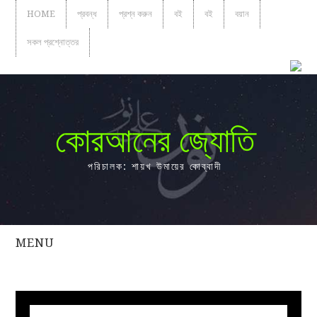
HOME
প্রবন্ধ
প্রশ্ন করুন
বই
বই
বয়ান
সকল প্রশ্নোত্তর
কোরআনের জ্যোতি
পরিচালক: শায়খ উমায়ের কোব্বাদী
MENU
সকল
প্রশ্নোত্তর
প্রবন্ধ