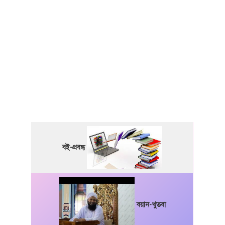
বই-প্রবন্ধ
বয়ান-খুতবা