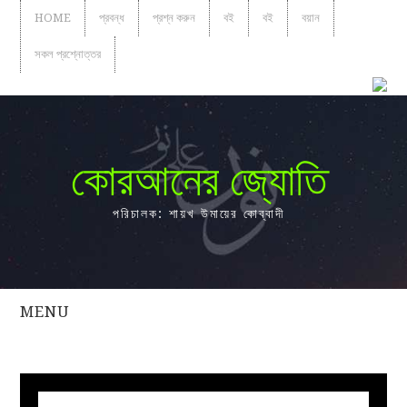
HOME
প্রবন্ধ
প্রশ্ন করুন
বই
বই
বয়ান
সকল প্রশ্নোত্তর
কোরআনের জ্যোতি
পরিচালক: শায়খ উমায়ের কোব্বাদী
MENU
সকল
প্রশ্নোত্তর
প্রবন্ধ