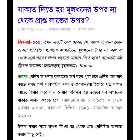
যাকাত দিতে হয় মূলধনের উপর না
বয়ান
থেকে প্রাপ্ত লাভের উপর?
৪ সেপ্টেম্বর, ২০১৮
উমায়ের কোব্বাদী
মন্তব্য করুন
নারীদের
জিজ্ঞাসা–
৫০০
:
এমন একটি কথা শুনেছি যে, ব্যাংক বা অন্য কোন
পাতা
ব্যবসা প্রতিষ্ঠানে লাগানো বা খাটানো মূলধনের উপর না, বরং তা
থেকে প্রাপ্ত লাভের উপর বছরান্তে যাকাত দিতে হবে? ব্যাপারটা যদি
ইসলাহী
ক্লিয়ার করতেন! জাযাকাল্লহ মুহতারাম।–Kamal
জবাব:
যেদিন আপনার যাকাতের অর্থ বছর পূরা হবে ঐদিন আপনার
মজলিস
কাছে নগদ অর্থ, ব্যবসায়িক পণ্য ও সোনা-রূপা হিসেবে যত সম্পদ
আছে, হিসাব করে যদি নেসাব পরিমাণ হয় তাহলে সব সম্পদের
প্রশ্ন
যাকাত আদায় করতে হবে।
(বাদায়েউস সানায়ে ২/১২৩; আদ্দুররুল
মুখতার ২/৩০৪; ফাতাওয়া হিন্দিয়া ১/১৮১; মাজমাউল আনহুর
করুন
১/২৯৯)
হিসাব করার সময় মূল্ধন কিংবা তা থেকে প্রাপ্ত বেনিফিড আলাদা
করার কিছু নেই।