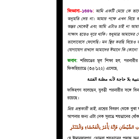
জিজ্ঞাসা–
১৩৪৬
:
আমি একটি মেয়ে কে ভালো
অনুমতি দেয় না। আমার পক্ষে এখন বিয়ে ক
অন্তর থেকেই এবং আমি এটাও চাই না আমা
সাক্ষাৎ হতেও দূরে থাকি। শুধুমাত্র আমাদে
ভালোবেসে ফেলেছি। মন স্থির করছি বিয়ে
যোগাযোগ রাখলে আমাদের ঈমানে কি কোনো
জবাব:
শরিয়তের মূল শিক্ষা হল, পরনারী
ফিকহিয়্যাতে (৩৫/১২২) এসেছে,
بية بلا حاجة لأنه مظنة الفتنة
ফকিহগণ বলেছেন, যুবতী পরনারীর সঙ্গে ব
রয়েছে।
প্রিয় প্রশ্নকারী ভাই,
প্রশ্নের বিবরণ থেকে বুঝ
আপনার জন্য এটা নেক সূরতে শয়তানের ধোঁকা
ِ الشَّيْطَانِ فَإِنَّهُ يَأْمُرُ بِالْفَحْشَاءِ وَالْمُنْكَرِ
হে ঈমানদারগণ, তোমরা শয়তানের পদাঙ্ক অন