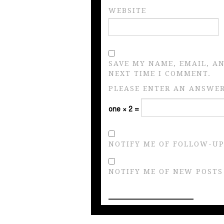
WEBSITE
SAVE MY NAME, EMAIL, A
NEXT TIME I COMMENT.
PLEASE ENTER AN ANSWER 
one × 2 =
NOTIFY ME OF FOLLOW-UP
NOTIFY ME OF NEW POSTS