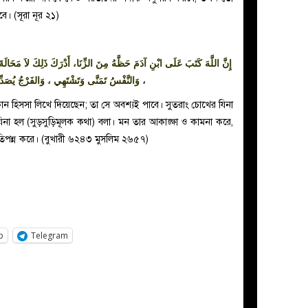
। (সূরা নূর ২১)
إِنَّ اللَّهَ كَتَبَ عَلَى ابْنِ آدَمَ حَظَّهُ مِنَ الزِّنَا، أَدْرَكَ ذَلِكَ لاَ مَحَالَة
وَالنَّفْسُ تَمَنَّى وَتَشْتَهِي ، وَالفَرْجُ يُصَدِّقُ ذَ
ান হিসসা লিখে দিয়েছেন; তা সে অবশ্যই পাবে। সুতরাং চোখের যিনা
 যিনা হল (সুড়সুড়িমূলক কথা) বলা। মন তার আকাঙ্ক্ষা ও কামনা করে,
 প্রতিপন্ন করে। (বুখারী ৬২৪৩ মুসলিম ২৬৫৭)
p
Telegram