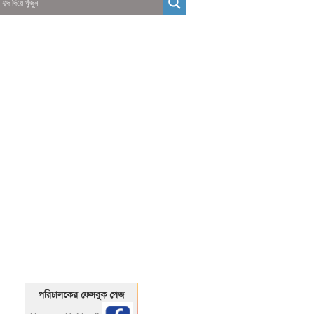
01325466920
1325466920
পরিচালকের ফেসবুক পেজ