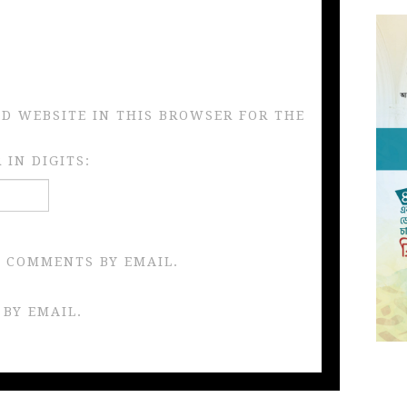
ND WEBSITE IN THIS BROWSER FOR THE
IN DIGITS:
 COMMENTS BY EMAIL.
 BY EMAIL.