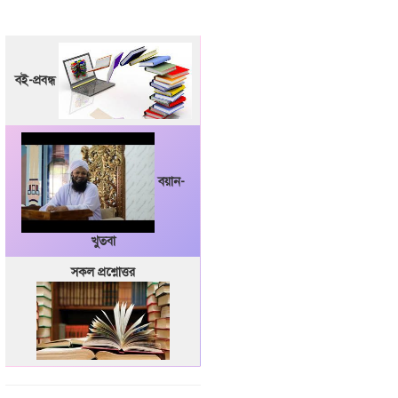
বই-প্রবন্ধ
বয়ান-
খুতবা
সকল প্রশ্নোত্তর