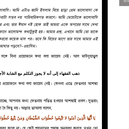
বাসি। আমি এটাও জানি ইসলাম বিয়ে ছাড়া প্রেম ভালোবাসা কে
রাটা সম্ভব নয় পারিবারিকগত কারণে। আমি মেয়েটাকে ভালোবাসি
র এবং তার ঈমান নষ্ট হোক তাই আমরা একে অপরের সাথে দেখা
র ফোনে ভালোমন্দ কথাটুকুই হয়। আমার প্রশ্ন, এখানে আমি তো তাকে
ও করবো কয়েক মাস পর। তবে কি বিয়ের আগে তার সাথে আমার এই
 আঘাত পড়বে?–ওয়াসিম।
র সঙ্গে বিনা প্রয়োজনে কথা বলা জায়েয নেই। আল মাউসুয়াতুল
ذهب الفقهاء إلى أنه لا يجوز التكلم مع الشابة الأجن
িনা প্রয়োজনে কথা বলা জায়েয নেই। কেননা এতে ফেতনার আশঙ্কা
0
া যাচ্ছে, আপনার জন্য ফেতনায় পতিত হওয়ার আশঙ্কাই প্রবল। সুতরাং
 বৈ কিছু নয়। আল্লাহ তাআলা বলেন,
يَا أَيُّهَا الَّذِينَ آمَنُوا لا تَتَّبِعُوا خُطُوَاتِ الشَّيْطَانِ وَمَنْ يَتَّبِعْ خُطُوَات
ুসরণ করো না। যে কেউ শয়তানের পদাঙ্ক অনুসরণ করবে, তখন তো