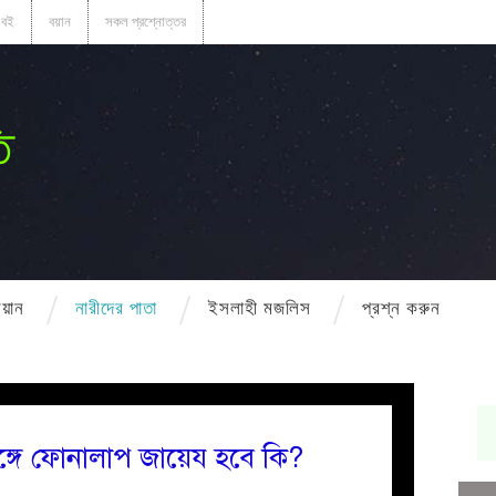
বই
বয়ান
সকল প্রশ্নোত্তর
ি
বয়ান
নারীদের পাতা
ইসলাহী মজলিস
প্রশ্ন করুন
ঙ্গে ফোনালাপ জায়েয হবে কি?