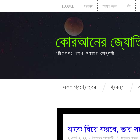
HOME
প্রবন্ধ
প্রশ্ন করুন
বই
কোরআনের জ্যোত
পরিচালক: শায়খ উমায়ের কোব্বাদী
সকল প্রশ্নোত্তর
প্রবন্ধ
যাকে বিয়ে করবে, তার স
২৯ মার্চ, ২০২২
উমায়ের কোব্বাদী
মন্তব্য করুন