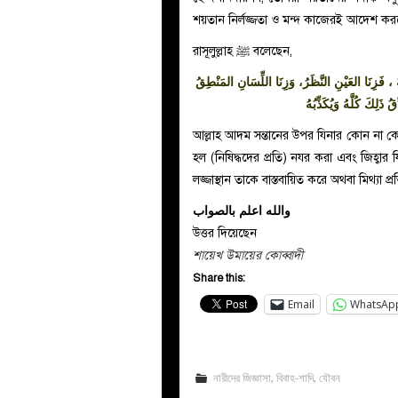
শয়তান নির্লজ্জতা ও মন্দ কাজেরই আদেশ করবে
রাসূলুল্লাহ ﷺ
বলেছেন,
َ ، فَزِنَا العَيْنِ النَّظَرُ، وَزِنَا اللِّسَانِ المَنْطِقُ
، لِكَ كُلَّهُ وَيُكَذِّبُهُ
আল্লাহ আদম সন্তানের উপর যিনার কোন না কে
হল (নিষিদ্ধদের প্রতি) নযর করা এবং জিহ্বার
লজ্জাস্থান তাকে বাস্তবায়িত করে অথবা মিথ্যা
والله اعلم بالصواب
উত্তর দিয়েছেন
শায়েখ উমায়ের কোব্বাদী
Share this:
Email
WhatsAp
নারীদের জিজ্ঞাসা
,
বিবাহ-শাদি
,
যৌবন