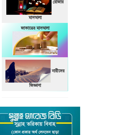
রোজার
মাসআলা
জাকাতের মাসআলা
নারীদের
জিজ্ঞাসা