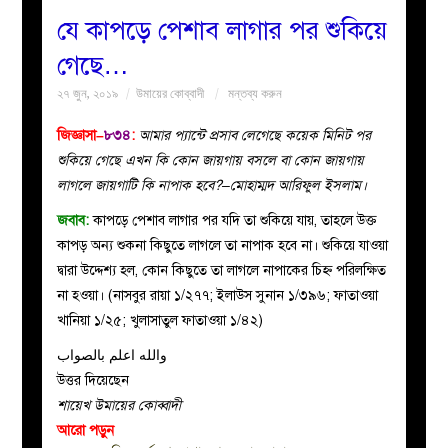
যে কাপড়ে পেশাব লাগার পর শুকিয়ে
বয়ান
গেছে…
২৭ জুন, ২০১৯
উমায়ের কোব্বাদী
মন্তব্য করুন
নারীদের
জিজ্ঞাসা–
৮৩৪
:
আমার প্যান্টে প্রসাব লেগেছে কয়েক মিনিট পর
পাতা
শুকিয়ে গেছে এখন কি কোন জায়গায় বসলে বা কোন জায়গায়
লাগলে জায়গাটি কি নাপাক হবে?–মোহাম্মদ আরিফুল ইসলাম।
ইসলাহী
জবাব:
কাপড়ে পেশাব লাগার পর যদি তা শুকিয়ে যায়, তাহলে উক্ত
কাপড় অন্য শুকনা কিছুতে লাগলে তা নাপাক হবে না। শুকিয়ে যাওয়া
মজলিস
দ্বারা উদ্দেশ্য হল, কোন কিছুতে তা লাগলে নাপাকের চিহ্ন পরিলক্ষিত
না হওয়া। (নাসবুর রায়া ১/২৭৭; ইলাউস সুনান ১/৩৯৬; ফাতাওয়া
প্রশ্ন
খানিয়া ১/২৫; খুলাসাতুল ফাতাওয়া ১/৪২)
করুন
والله اعلم بالصواب
উত্তর দিয়েছেন
শায়েখ উমায়ের কোব্বাদী
আরো পড়ুন