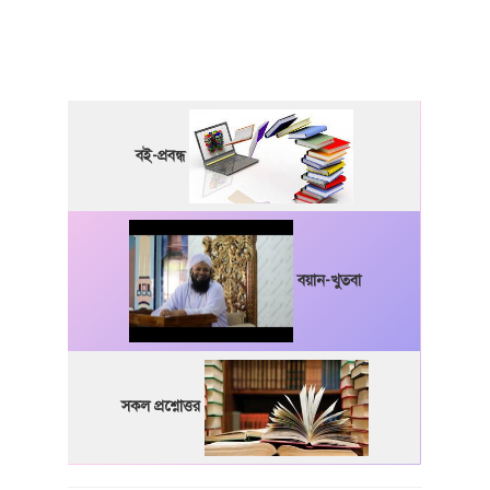
বই-প্রবন্ধ
বয়ান-খুতবা
সকল প্রশ্নোত্তর