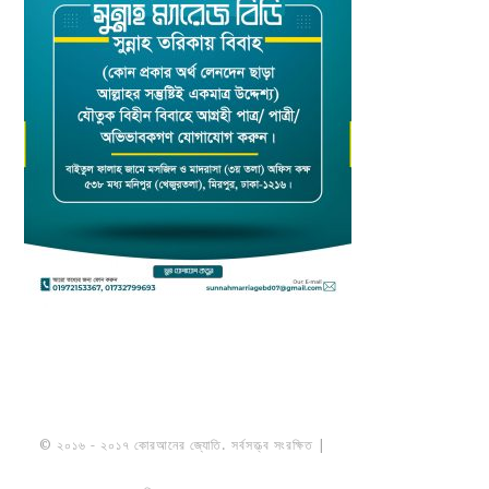
© ২০১৬ - ২০১৭ কোরআনের জ্যোতি. সর্বসত্ত্ব সংরক্ষিত |
মাওলানা উমায়ের কোব্বাদী
নকশবন্দী