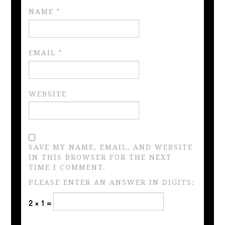
NAME
*
EMAIL
*
WEBSITE
SAVE MY NAME, EMAIL, AND WEBSITE
IN THIS BROWSER FOR THE NEXT
TIME I COMMENT.
PLEASE ENTER AN ANSWER IN DIGITS:
2 × 1 =