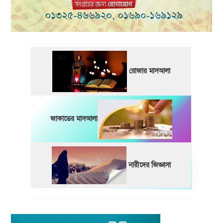
রোজার মাসআলা
জাকাতের মাসআলা
নারীদের জিজ্ঞাসা