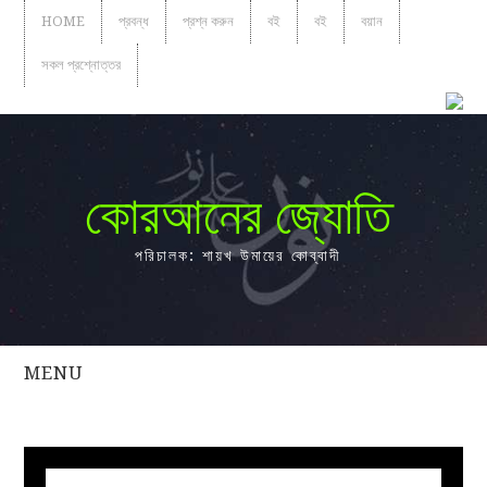
HOME
প্রবন্ধ
প্রশ্ন করুন
বই
বই
বয়ান
সকল প্রশ্নোত্তর
কোরআনের জ্যোতি
পরিচালক: শায়খ উমায়ের কোব্বাদী
MENU
সকল
প্রশ্নোত্তর
প্রবন্ধ