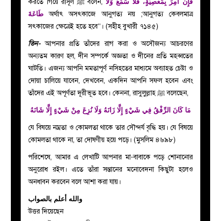
করতে গিয়ে রাসূল
ﷺ
বলেন,
فَإِنْ أُمِرَ بِمَعْصِيَةٍ، فَلَا سَمْعَ وَلَا
طَاعَةَ
অর্থাৎ অসৎকাজে আনুগত্য নয় ;আনুগত্য কেবলমাত্র
সৎকাজের ক্ষেত্রেই হতে হবে’’। (সহীহ বুখারী ৭১৪৫)
তিন-
আপনার প্রতি তাঁদের রাগ করা ও অসৌজন্য আচরণের
অন্যতম কারণ হল, দীন সম্পর্কে অজ্ঞতা ও দীনের প্রতি মহব্বতের
ঘাটতি। এজন্য আপনি মমতাপূর্ণ নসিহতের মাধ্যমে অব্যাহত চেষ্টা ও
দোয়া চালিয়ে যাবেন, দেখবেন, একদিন আপনি সফল হবেন এবং
তাঁদের এই অপূর্ণতা দূরীভূত হবে। কেননা, রাসুলুল্লাহ ﷺ বলেছেন,
مَا كَانَ الرِّفْقُ فِي شَيْءٍ إِلَّا زَانَهُ وَلَا نُزِعَ مِنْ شَيْءٍ إِلَّا شَانَهُ
যে বিষয়ে নম্রতা ও কোমলতা থাকে তার সৌন্দর্য বৃদ্ধি হয়। যে বিষয়ে
কোমলতা থাকে না, তা দোষণীয় হয়ে পড়ে। (মুসলিম ৪৬৯৮)
পরিশেষে, আমার এ লেখাটি আপনার মা-বাবাকে পড়ে শোনানোর
অনুরোধ রইল। এতে তাঁরা সন্তানের মনোবেদনা কিছুটা হলেও
অনধাবন করবেন বলে আশা করা যায়।
والله أعلم بالصواب
উত্তর দিয়েছেন