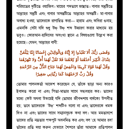
শরিয়তের দৃষ্টিতে ওয়াজিব। মায়ের পদতলে জান্নাত।
বাবার সন্তুষ্টিতে
আল্লাহর সন্তুষ্টি এবং বাবার অসন্তষ্টিতে আল্লাহর অসন্তষ্টি।
মা-বাবার
অবাধ্য হওয়া, তাদেরকে রাগান্বিত করা— হারাম এবং কবিরা গুনাহ;
এমনকি সেটা যদি শুধু উফ্‌ উফ্‌ শব্দ উচ্চারণ করার মাধ্যমে হয়
তবুও। কোরআন-হাদিসের অসংখ্য স্থানে এ বিষয়গুলো উল্লেখ করা
হয়েছে। যেমন, আল্লাহর বাণী:
وَقَضَى رَبُّكَ أَلا تَعْبُدُوا إِلا إِيَّاهُ وَبِالْوَالِدَيْنِ إِحْسَانًا إِمَّا يَبْلُغَنَّ
عِنْدَكَ الْكِبَرَ أَحَدُهُمَا أَوْ كِلاهُمَا فَلا تَقُلْ لَهُمَا أُفٍّ وَلا تَنْهَرْهُمَا
وَقُلْ لَهُمَا قَوْلا كَرِيمًا وَاخْفِضْ لَهُمَا جَنَاحَ الذُّلِّ مِنَ الرَّحْمَةِ
وَقُلْ رَبِّ ارْحَمْهُمَا كَمَا رَبَّيَانِي صَغِيرًا
তোমার পালনকর্তা আদেশ করেছেন যে, তাঁকে ছাড়া অন্য কারও
ইবাদত করো না এবং পিতা-মাতার সাথে সদ্ব্যবহার কর। তাদের
মধ্যে কেউ অথবা উভয়েই যদি তোমার জীবদ্দশায় বার্ধক্যে উপনীত
হয়; তবে তাদেরকে `উফ্‌’ শব্দটিও বলো না এবং তাদেরকে ধমক
দিও না এবং
তাদের সাথে সম্মানসূচক কথা বল
।
আর মমতাবশে
তাদের প্রতি নম্রতার পক্ষপুট অবনমিত কর এবং বল ‘হে আমার রব!
তাঁদের প্রতি দয়া করুন যেভাবে শৈশবে তাঁরা আমাকে প্রতিপালন