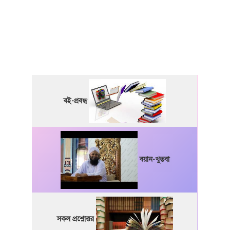
বই-প্রবন্ধ
বয়ান-খুতবা
সকল প্রশ্নোত্তর