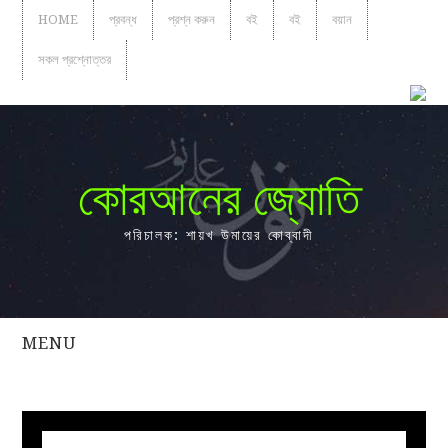
HOME
প্রবন্ধ
প্রশ্ন করুন
বই
বই
বয়ান
সকল প্রশ্নোত্তর
কোরআনের জ্যোতি
পরিচালক: শায়খ উমায়ের কোব্বাদী
MENU
সকল
প্রশ্নোত্তর
প্রবন্ধ