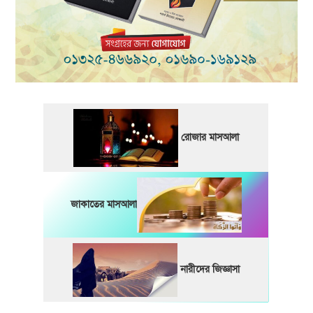
রোজার মাসআলা
জাকাতের মাসআলা
নারীদের জিজ্ঞাসা