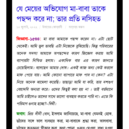
যে মেয়ের অভিযোগ মা-বাবা তাকে
বয়ান
পছন্দ করে না; তার প্রতি নসিহত
১০ জুলাই, ২০২২
উমায়ের কোব্বাদী
মন্তব্য করুন
নারীদের
জিজ্ঞাসা–
১৫৩৪
:
মা বাবা আমাকে পছন্দ করেন না। এটা ছোট
পাতা
থেকেই। আমি ভুল ভাবছি এটা নিজেকে বুঝিয়েছি। কিন্তু পরিবারের
অনেক সদস্য আমাকে অপছন্দের কারণ জিজ্ঞেস করায় আমি
ইসলাহী
ব্যাপারটা নিশ্চিত হলাম। একাধিক বার এর কারণ জানতে
চেয়েছিলাম। বলেছেন আমার দোষ। একই কাজ অন্য কেউ করলে
মজলিস
মাফ পেয়ে যায়। আমি কোনো ব্যাপারে মাফ পাব না কেন? এটা
নিয়ে অনেক ঝামেলা করেছি। তাছাড়া আমি যা করি, তার দশগুণ
প্রশ্ন
বেয়াদবি অন্যরা করে। ওদের কিছুই বলা হয় না । তাই বর্তমানে
আমি চাইলেও তাদের সাথে ভালো ব্যবহার করতে পারি না। এতে কি
করুন
পরিমাণ গুনাহ হচ্ছে?–বিথী।
জবাব:
প্রিয় দীনী বোন
,
ইসলাম জানিয়েছে, মা-বাবা যেমনই হোক,
তাঁদের সঙ্গে ভাল ব্যবহার করা, মা-বাবাকে শ্রদ্ধা করা, ভালবাসা,
তাঁদের কৃতজ্ঞতা স্বীকার করা, কথা শোনা, গুরুত্ব দেওয়া, বাধ্য হওয়া