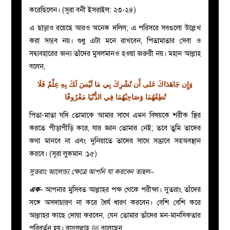
করেছিলেন। (সূরা বনী ইসরাইল: ২৩-২৪)
এ ছাড়াও রয়েছে আরও অনেক দলিল; এ পরিসরে সবগুলো উল্লেখ
করা সম্ভব নয়। শুধু এটা মনে রাখবেন, পিতামাতার সেবা ও
সদ্ব্যবহারের জন্য তাঁদের মুসলমানও হওয়া জরুরী নয়। মহান আল্লাহ
বলেন,
وَإِن جَاهَدَاكَ عَلى أَن تُشْرِكَ بِي مَا لَيْسَ لَكَ بِهِ عِلْمٌ فَلَا
تُطِعْهُمَا وَصَاحِبْهُمَا فِي الدُّنْيَا مَعْرُوفًا
পিতা-মাতা যদি তোমাকে আমার সাথে এমন বিষয়কে শরীক স্থির
করতে পীড়াপীড়ি করে, যার জ্ঞান তোমার নেই; তবে তুমি তাদের
কথা মানবে না এবং দুনিয়াতে তাদের সাথে সদ্ভাবে সহঅবস্থান
করবে। (সূরা লুকমান :১৫)
সুতরাং আলোচ্য ক্ষেত্রে আপনি যা করবেন তাহল–
এক-
আপনার মুসিবত আল্লাহর পক্ষ থেকে পরীক্ষা। সুতরাং তাঁদের
সঙ্গে অসদাচারণ না করে ধৈর্য ধারণ করবেন। বেশি বেশি করে
আল্লাহর কাছে দোয়া করবেন, যেন তোমার তাঁদের মন-মানসিকতার
পরিবর্তন হয়। রাসুলুল্লাহ ﷺ বলেছেন,