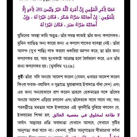
عَجَبًا لِأَمْرِ الْمُؤْمِنِ إِنَّ أَمْرَهُ كُلَّهُ خَيْرٌ وَلَيْسَ ذَاكَ لِأَحَدٍ إِلَّا
لِلْمُؤْمِنِ : إِنْ أَصَابَتْهُ سَرَّاءُ شَكَرَ ، فَكَانَ خَيْرًا لَهُ ، وَإِنْ
أَصَابَتْهُ ضَرَّاءُ صَبَرَ ، فَكَانَ خَيْرًا لَهُ
মুমিনের অবস্থা ভারি অদ্ভুত। তাঁর সমস্ত কাজই তাঁর জন্য কল্যাণকর।
মুমিন ব্যাতিত অন্য কারো জন্য এ কল্যাণ লাভের ব্যাবস্থা নেই। তাঁরা
আনন্দ (সুখ শান্তি) লাভ করলে শুকরিয়া জ্ঞাপন করে, তা তাঁর জন্য
কল্যাণকর হয়, আর দুঃখকষ্টে আক্রান্ত হলে ধৈর্যধারণ করে, এও তাঁর
জন্য কল্যাণকর হয়। (মুসলিম ৭২২৯)
দুই-
তাঁরা যদি অন্যায় আদেশ করেন (যেমন, গুনাহর আদেশ করেন
কিংবা ফরজ-ওয়াজিব ও সুন্নাতে মুয়াক্কাদাহ ইবাদতে বাঁধা দেন) এবং
এর জন্য অন্যায়ভাবে রাগ করেন তাহলে হেকমতের সঙ্গে তাঁদের
অন্যায় আদেশ এড়িয়ে চলবেন এবং তাঁদেরকে সাথে সাথে নয়; বরং
পরবর্তীতে
মমতা
র সঙ্গে ইসলামের এই মূলনীতি বুঝিয়ে বলবেন যে,
ইসলামের শিক্ষা হল,
معصية الخالق
لا طاعة لمخلوق في
অর্থাৎ আল্লাহর প্রতি অবাধ্যতা যেখানে আসবে, সেখানে সৃষ্টির
আনুগত্য করা যাবে না। কেননা, সৃষ্টির আনুগত্যের সীমারেখা বর্ণনা