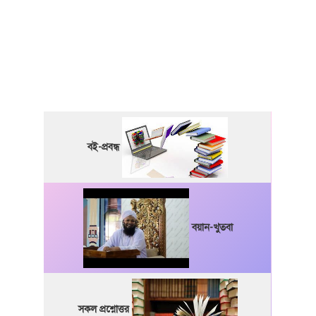
বই-প্রবন্ধ
বয়ান-খুতবা
সকল প্রশ্নোত্তর