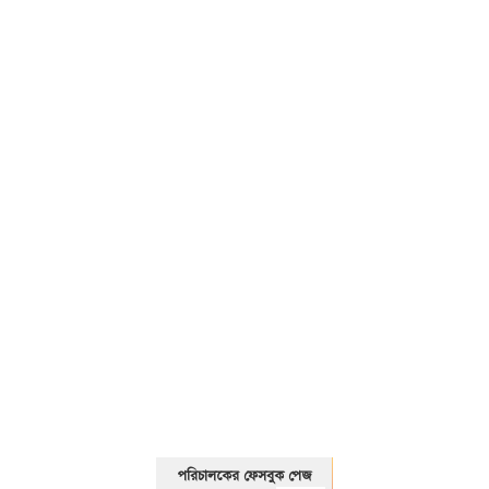
01325466920
পরিচালকের ফেসবুক পেজ