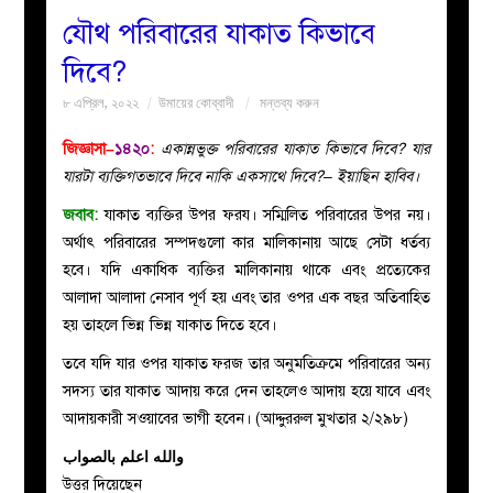
যৌথ পরিবারের যাকাত কিভাবে
বয়ান
দিবে?
৮ এপ্রিল, ২০২২
উমায়ের কোব্বাদী
মন্তব্য করুন
নারীদের
জিজ্ঞাসা–
১৪২০
:
একান্নভুক্ত পরিবারের যাকাত কিভাবে দিবে? যার
পাতা
যারটা ব্যক্তিগতভাবে দিবে নাকি একসাথে দিবে?– ইয়াছিন হাবিব।
জবাব:
যাকাত ব্যক্তির উপর ফরয। সম্মিলিত পরিবারের উপর নয়।
ইসলাহী
অর্থাৎ পরিবারের সম্পদগুলো কার মালিকানায় আছে সেটা ধর্তব্য
হবে। যদি একাধিক ব্যক্তির মালিকানায় থাকে এবং প্রত্যেকের
মজলিস
আলাদা আলাদা নেসাব পূর্ণ হয় এবং তার ওপর এক বছর অতিবাহিত
হয় তাহলে ভিন্ন ভিন্ন যাকাত দিতে হবে।
প্রশ্ন
তবে যদি যার ওপর যাকাত ফরজ তার অনুমতিক্রমে পরিবারের অন্য
করুন
সদস্য তার যাকাত আদায় করে দেন তাহলেও আদায় হয়ে যাবে এবং
আদায়কারী সওয়াবের ভাগী হবেন। (আদ্দুররুল মুখতার ২/২৯৮)
والله اعلم بالصواب
উত্তর দিয়েছেন