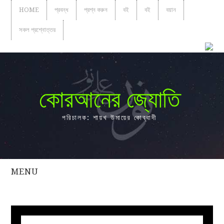
HOME
প্রবন্ধ
প্রশ্ন করুন
বই
বই
বয়ান
সকল প্রশ্নোত্তর
কোরআনের জ্যোতি
পরিচালক: শায়খ উমায়ের কোব্বাদী
MENU
সকল
প্রশ্নোত্তর
প্রবন্ধ