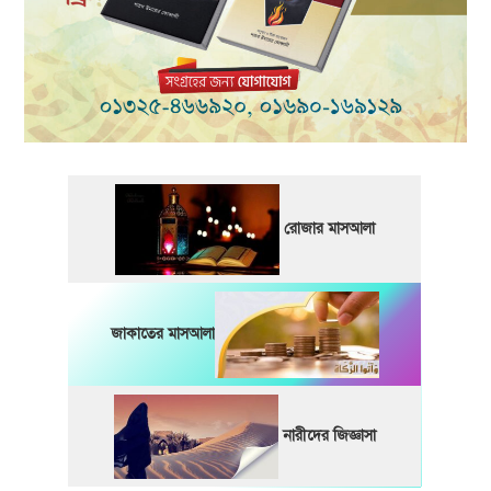
রোজার মাসআলা
জাকাতের মাসআলা
নারীদের জিজ্ঞাসা