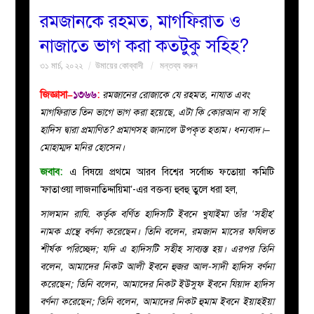
রমজানকে রহমত, মাগফিরাত ও
বয়ান
নাজাতে ভাগ করা কতটুকু সহিহ?
৩১ মার্চ, ২০২২
উমায়ের কোব্বাদী
মন্তব্য করুন
নারীদের
জিজ্ঞাসা–
১৩৬৬
:
রমজানের রোজাকে যে রহমত, নাযাত এবং
পাতা
মাগফিরাত তিন ভাগে ভাগ করা হয়েছে, এটা কি কোরআন বা সহি
হাদিস দ্বারা প্রমাণিত? প্রমাণসহ জানালে উপকৃত হতাম। ধন্যবাদ।–
ইসলাহী
মোহাম্মদ মনির হোসেন।
জবাব:
এ বিষয়ে প্রথমে আরব বিশ্বের সর্বোচ্চ ফতোয়া কমিটি
মজলিস
‘ফাতাওয়া লাজনাতিদ্দায়িমা’-এর বক্তব্য হুবহু তুলে ধরা হল,
প্রশ্ন
সালমান রাযি. কর্তৃক বর্ণিত হাদিসটি ইবনে খুযাইমা তাঁর ‘সহীহ’
নামক গ্রন্থে বর্ণনা করেছেন। তিনি বলেন, রমজান মাসের ফযিলত
করুন
শীর্ষক পরিচ্ছেদ; যদি এ হাদিসটি সহীহ সাব্যস্ত হয়। এরপর তিনি
বলেন, আমাদের নিকট আলী ইবনে হুজর আল-সাদী হাদিস বর্ণনা
করেছেন; তিনি বলেন, আমাদের নিকট ইউসুফ ইবনে যিয়াদ হাদিস
বর্ণনা করেছেন; তিনি বলেন, আমাদের নিকট হুমাম ইবনে ইয়াহইয়া