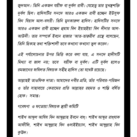
জুদআন। তিনি একজন যয়ীফ বা দুর্বল রাবী। যেহেতু তার মুখস্থশক্তি
দুর্বল ছিল। হাদিসটির সনদে আরও একজন রাবী হচ্ছেন ইউসুফ
বিন যিয়াদ আল-বসরী। তিনি মুনকারুল হাদিস। হাদিসটির সনদে
আরও একজন রাবী হচ্ছেন হুমাম বিন ইয়াহইয়া বিন দীনার আল-
আউদী। তার সম্পর্কে ইবনে হাজার ‘আত-তাক্বরীব’ গ্রন্থে বলেছেন,
তিনি ছিকাহ তথা শক্তিশালী তবে কখনো কখনো ভুল করেন।
এই পর্যালোচনার উপর ভিত্তি করে বলা যায়, এ সনদে হাদীসটি
মিথ্যা বা জাল নয়; তবে যয়ীফ বা দুর্বল। এটি দুর্বল হলেও
রমজানের ফযিলত বিষয়ক সহীহ হাদিস তো যথেষ্ট রয়েছে।
আল্লাহই তাওফিক দাতা। আমাদের নবীর প্রতি, তাঁর পরিবার-পরিজন
ও তাঁর সাহাবায়ে কেরামের প্রতি আল্লাহর রহমত ও শান্তি বর্ষিত
হোক। সমাপ্ত।
গবেষণা ও ফতোয়া বিষয়ক স্থায়ী কমিটি
শাইখ আব্দুল আযিয বিন আব্দুল্লাহ ইবনে বায্‌। শাইখ আব্দুর রায্‌যাক
আফীফি, শাইখ আব্দুল্লাহ বিন গুদাইইয়্যান, শাইখ আব্দুল্লাহ বিন
কুঊদ।