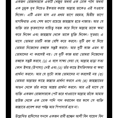
একজন রোজাদারকে একটি খেজুর অথবা এক ঢোক পানি অথবা
এক চুমুক দুধ দিয়েও ইফতার করায় আল্লাহ তাকেও এই সওয়াব
দিবেন। এটি এমন মাস এর প্রথম ভাগে রহমত, দ্বিতীয় ভাগে
মাগফিরাত এবং শেষ ভাগে রয়েছে জাহান্নাম হতে নাজাত। আর যে
ব্যক্তি তার কৃতদাসের দায়িত্ব সহজ করে দিবে আল্লাহ তাকে ক্ষমা
করে দিবেন এবং জাহান্নাম থেকে তাকে মুক্তি দিবেন। সুতরাং এ
মাসে তোমরা চারটি কাজ বেশি করে করবে। দুটি হল যা দিয়ে
তোমরা নিজেদের রব্বকে সন্তুষ্ট করবে। আর দুটি কাজ এমন যা
তোমাদের না করলেই নয়। যে দুটি কাজ দ্বারা তোমরা নিজেদের
রব্বকে সন্তুষ্ট করবে, (১) এ বলে সাক্ষ্য দেয়া যে, আল্লাহ ছাড়া সত্য
কোন ইলাহ (উপাস্য) নেই এবং (২) তাঁর কাছে ইসতিগফার বা ক্ষমা
প্রার্থনা করবে। আর যে দুটো কাজ তোমাদের না করলেই নয় (৩)
তোমরা আল্লাহর কাছে জান্নাত প্রার্থনা করবে এবং (৪) জাহান্নামের
আগুন থেকে তাঁর কাছে আশ্রয় প্রার্থনা করবে। আর এই মাসে যে
ব্যক্তি একজন রোজাদারকে পেট ভরে খাওয়াবে আল্লাহ তাঁকে আমার
হাউজ থেকে এক ঢোক পানি পান করাবেন যার ফলে সে ব্যক্তি
জান্নাতে প্রবেশ করা পর্যন্ত আর পিপাসার্ত হবে না।
উল্লেখিত হাদিসের সনদে একজন রাবী হচ্ছেন আলী বিন যায়েদ বিন