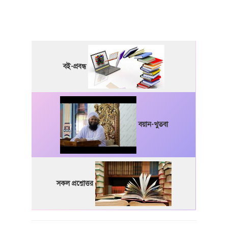
বই-প্রবন্ধ
বয়ান-খুতবা
সকল প্রশ্নোত্তর