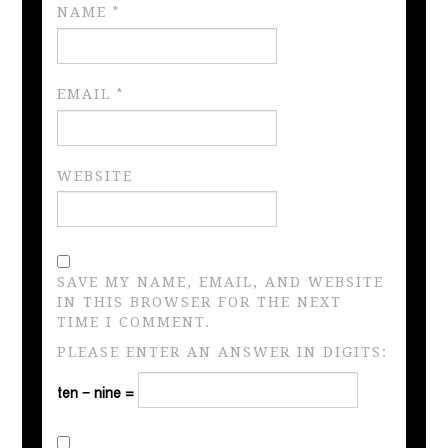
NAME
*
EMAIL
*
WEBSITE
SAVE MY NAME, EMAIL, AND WEBSITE
IN THIS BROWSER FOR THE NEXT
TIME I COMMENT.
PLEASE ENTER AN ANSWER IN DIGITS:
ten − nine =