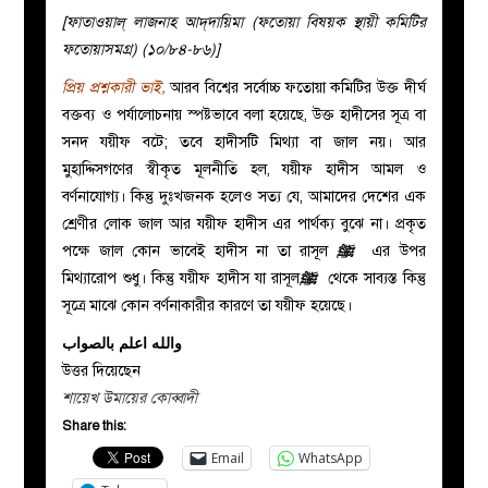
[ফাতাওয়াল্‌ লাজনাহ আদ্‌দায়িমা (ফতোয়া বিষয়ক স্থায়ী কমিটির
ফতোয়াসমগ্র) (১০/৮৪-৮৬)]
প্রিয় প্রশ্নকারী ভাই,
আরব বিশ্বের সর্বোচ্চ ফতোয়া কমিটির উক্ত দীর্ঘ
বক্তব্য ও পর্যালোচনায় স্পষ্টভাবে বলা হয়েছে, উক্ত হাদীসের সূত্র বা
সনদ যয়ীফ বটে; তবে হাদীসটি মিথ্যা বা জাল নয়। আর
মুহাদ্দিসগণের স্বীকৃত মূলনীতি হল, যয়ীফ হাদীস আমল ও
বর্ণনাযোগ্য। কিন্তু দুঃখজনক হলেও সত্য যে, আমাদের দেশের এক
শ্রেণীর লোক জাল আর যয়ীফ হাদীস এর পার্থক্য বুঝে না। প্রকৃত
পক্ষে জাল কোন ভাবেই হাদীস না তা রাসূল
ﷺ
এর উপর
মিথ্যারোপ শুধু। কিন্তু যয়ীফ হাদীস যা রাসূল
ﷺ
থেকে সাব্যস্ত কিন্তু
সূত্রে মাঝে কোন বর্ণনাকারীর কারণে তা যয়ীফ হয়েছে।
والله اعلم بالصواب
উত্তর দিয়েছেন
শায়েখ উমায়ের কোব্বাদী
Share this:
Email
WhatsApp