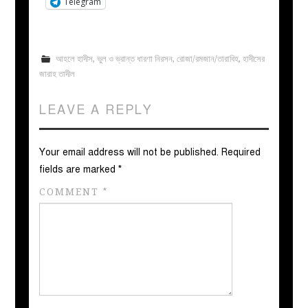
Telegram
আহলে হাদীস
,
ভুল ও ভ্রান্ত ধারণা নিরসন
,
রোজা/রমজান/তারাবিহ
,
হাদীসের
জারাহ তাদীল
LEAVE A REPLY
Your email address will not be published.
Required
fields are marked
*
COMMENT
*