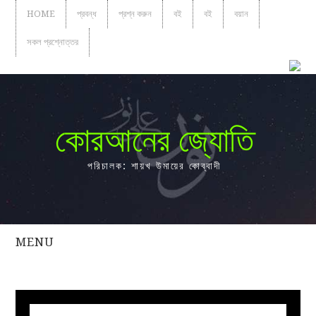
HOME
প্রবন্ধ
প্রশ্ন করুন
বই
বই
বয়ান
সকল প্রশ্নোত্তর
কোরআনের জ্যোতি
পরিচালক: শায়খ উমায়ের কোব্বাদী
MENU
সকল
প্রশ্নোত্তর
প্রবন্ধ