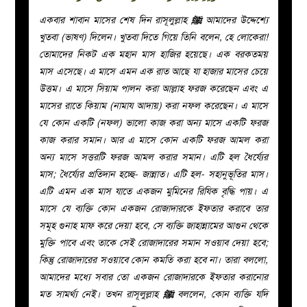
একবার শাবান মাসের শেষ দিন রাসূলুল্লাহ
ﷺ
আমাদের উদ্দেশ্যে
খুতবা (ভাষণ) দিলেন। খুতবা দিতে গিয়ে তিনি বলেন, হে লোকেরা!
তোমাদের নিকট এক মহান মাস হাজির হয়েছে। এক বরকতময়
মাস এসেছে। এ মাসে এমন এক রাত আছে যা হাজার মাসের চেয়ে
উত্তম। এ মাসে সিয়াম পালন করা আল্লাহ ফরজ করেছেন এবং এ
মাসের রাতে কিয়াম (নামায আদায়) করা নফল করেছেন। এ মাসে
যে কোন একটি (নফল) ভালো কাজ করা অন্য মাসে একটি ফরজ
কাজ করার সমান। আর এ মাসে কোন একটি ফরজ আমল করা
অন্য মাসে সত্তরটি ফরজ আমল করার সমান। এটি হল ধৈর্য্যের
মাস; ধৈর্য্যের প্রতিদান হচ্ছে- জান্নাত। এটি হল- সহানুভূতির মাস।
এটি এমন এক মাস যাতে একজন মুমিনের রিযিক বৃদ্ধি পায়। এ
মাসে যে ব্যক্তি কোন একজন রোজাদারকে ইফতার করাবে তার
সমূহ গুনাহ মাফ করে দেয়া হবে, সে ব্যক্তি জাহান্নামের আগুন থেকে
মুক্তি পাবে এবং তাকে সেই রোজাদারের সমান সওয়াব দেয়া হবে;
কিন্তু রোজাদারের সওয়াবে কোন কমতি করা হবে না। তারা বললো,
আমাদের মধ্যে সবার তো একজন রোজাদারকে ইফতার করানোর
মত সামর্থ্য নেই। তখন রাসূলুল্লাহ
ﷺ
বললেন, কোন ব্যক্তি যদি