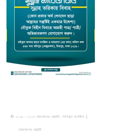
© ২০১৬ - ২০১৭ কোরআনের জ্যোতি. সর্বসত্ত্ব সংরক্ষিত |
মাওলানা উমায়ের কোব্বাদী
নকশবন্দী
কোরআনের জ্যোতি
তৈরি করেছে ডায়নামিক সলভারস বাংলাদেশ
PRIVACY