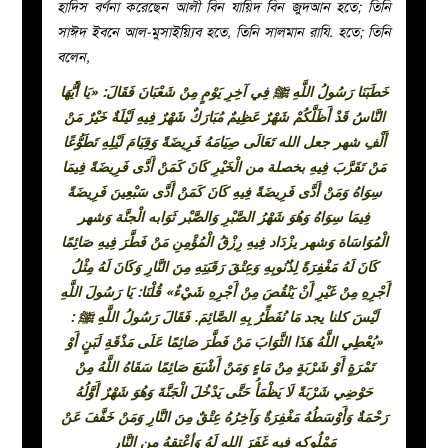
হাদিস বর্ণনা করেছেন আলী বিন যায়িদ বিন জুদআন হতে; তিনি
সাঈদ ইবনে আল-মুসাইয়্যিব হতে, তিনি সালমান রাযি. হতে; তিনি
বলেন,
خَطَبَنَا رَسُولُ اللَّهِ ﷺ فِي آخِرِ يَوْمٍ مِنْ شَعْبَانَ فَقَالَ: «يَا أَيُّهَا
النَّاسُ قَدْ أَظَلَّكُمْ شَهْرٌ عَظِيمٌ مُبَارَكٌ شَهْرٌ فِيهِ لَيْلَةٌ خَيْرٌ مَنْ
أَلْفِ شهر جعل الله تَعَالَى صِيَامَهُ فَرِيضَةً وَقِيَامَ لَيْلِهِ تَطَوُّعًا
مَنْ تَقَرَّبَ فِيهِ بخصلة من الْخَيْرِ كَانَ كَمَنْ أَدَّى فَرِيضَةً فِيمَا
سِوَاهُ وَمَنْ أَدَّى فَرِيضَةً فِيهِ كَانَ كَمَنْ أَدَّى سَبْعِينَ فَرِيضَةً
فِيمَا سِوَاهُ وَهُوَ شَهْرُ الصَّبْرِ وَالصَّبْر ثَوَابه الْجنَّة وَشهر
الْمُوَاسَاة وَشهر يزْدَاد فِيهِ رِزْقُ الْمُؤْمِنِ مَنْ فَطَّرَ فِيهِ صَائِمًا
كَانَ لَهُ مَغْفِرَةً لِذُنُوبِهِ وَعِتْقَ رَقَبَتِهِ مِنَ النَّارِ وَكَانَ لَهُ مِثْلُ
أَجْرِهِ مِنْ غَيْرِ أَنْ يَنْقُصَ مِنْ أَجْرِهِ شَيْءٌ» قُلْنَا: يَا رَسُولَ اللَّهِ
لَيْسَ كلنا يجد مَا نُفَطِّرُ بِهِ الصَّائِمَ. فَقَالَ رَسُولُ اللَّهِ ﷺ :
«يُعْطِي اللَّهُ هَذَا الثَّوَابَ مَنْ فَطَّرَ صَائِمًا عَلَى مَذْقَةِ لَبَنٍ أَوْ
تَمْرَةٍ أَوْ شَرْبَةٍ مِنْ مَاءٍ وَمَنْ أَشْبَعَ صَائِمًا سَقَاهُ اللَّهُ مِنْ
حَوْضِي شَرْبَةً لَا يَظْمَأُ حَتَّى يَدْخُلَ الْجَنَّةَ وَهُوَ شَهْرٌ أَوَّلُهُ
رَحْمَةٌ وَأَوْسَطُهُ مَغْفِرَةٌ وَآخِرُهُ عِتْقٌ مِنَ النَّارِ وَمَنْ خَفَّفَ عَنْ
مَمْلُوكِهِ فِيهِ غَفَرَ الله لَهُ وَأعْتقهُ من النَّار