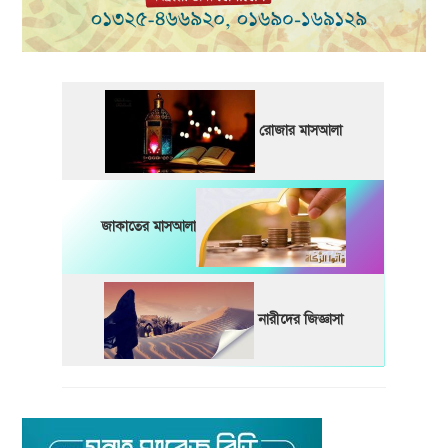
রোজার মাসআলা
জাকাতের মাসআলা
নারীদের জিজ্ঞাসা