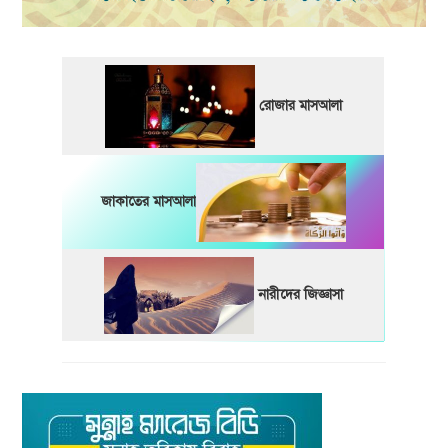
রোজার মাসআলা
জাকাতের মাসআলা
নারীদের জিজ্ঞাসা