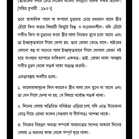
তোমাদের সবার চেয়ে নিজের কামনা নিয়ন্ত্রণে অধিক সক্ষম ছিলেন।
[সহিহ বুখারী : ১৯২৭]
তবে স্বাভাবিক গালে বা কপালে চুম্বনের চেয়ে রমজান মাসে স্ত্রীর
ঠোঁটে কিস করার বিষয়টি কিছুটা ভিন্ন ও সংবেদনশীল। যদি ঠোঁটে
গভীর কিস বা চুম্বনের ফলে স্ত্রীর লালা নিজের মুখে চলে আসে এবং
তা ইচ্ছাকৃতভাবে গিলে ফেলা হয়, তবে রোজা ভেঙে যাবে। বাইরের
কোনো বস্তু বা অন্যের লালা ইচ্ছাকৃতভাবে গিলে ফেললে রোজা নষ্ট
হয়ে যাওয়ার ব্যাপারে ফকিহগণ একমত। তাই, রোজা থাকা অবস্থায়
গভীর চুম্বন থেকে সতর্ক থাকা অত্যন্ত জরুরি।
এমতাবস্থায় করণীয় হলো
–
১. ভালোবাসাসূচক কিস করলেও স্ত্রীর লালা যেন মুখে না আসে এবং
তা যেন গিলে ফেলা না হয়, সে বিষয়ে সর্বোচ্চ সতর্ক থাকা।
২. দিনের বেলায় অতিরিক্ত ঘনিষ্ঠতা এড়িয়ে চলা, যদি এতে উত্তেজনা
বেড়ে গিয়ে রোজা ভঙ্গের (সহবাস বা বীর্যপাত) আশঙ্কা থাকে।
৩. নিজের নিয়ন্ত্রণ ক্ষমতা সম্পর্কে সামান্যতম সন্দেহ থাকলে দিনের
বেলায় এ ধরনের কাজ থেকে সম্পূর্ণ দূরে থাকা।