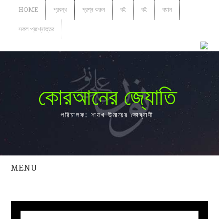
HOME
প্রবন্ধ
প্রশ্ন করুন
বই
বই
বয়ান
সকল প্রশ্নোত্তর
কোরআনের জ্যোতি
পরিচালক: শায়খ উমায়ের কোব্বাদী
MENU
সকল
প্রশ্নোত্তর
প্রবন্ধ