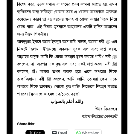
বিশেষ করে, তরুণ সমাজ বা যাদের প্রবল কামনা জাগ্রত হয়, এমন
ব্যক্তিদের জন্য ফকিহরা রোজার সময় এ ধরনের আচরণকে মাকরূহ
বলেছেন। কারণ তা বড় ধরনের গুনাহ বা রোজা ভাঙার দিকে নিয়ে
যেতে পারে। এই বিষয়ে মুসনাদে আহমদের একটি হাদিস আমাদের
জন্য উত্তম শিক্ষণীয়।
আবদুল্লাহ ইবনে আমর ইবনুল আস রাযি. বলেন, আমরা নবী ﷺ-এর
নিকটে ছিলাম। ইতিমধ্যে একজন যুবক এল এবং প্রশ্ন করল,
আল্লাহর রাসূল! আমি কি রোজা অবস্থায় চুম্বন করতে পারি? নবী ﷺ
বললেন, না। এরপর এক বৃদ্ধ এল এবং একই প্রশ্ন করল। নবী ﷺ
বললেন, হাঁ। আমরা তখন অবাক হয়ে একে অপরের দিকে
তাকাচ্ছিলাম। নবী ﷺ বললেন, আমি জানি, তোমরা কেন একে
অপরের দিকে তাকাচ্ছ। শোনো, বৃদ্ধ ব্যক্তি নিজেকে নিয়ন্ত্রণ করতে
পারবে। [মুসনাদে আহমদ : ২/১৮০, ২৫০]
والله أعلم بالصواب
উত্তর দিয়েছেন
শায়খ উমায়ের কোব্বাদী
Share this:
Email
WhatsApp