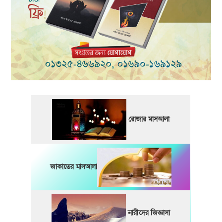
রোজার মাসআলা
জাকাতের মাসআলা
নারীদের জিজ্ঞাসা