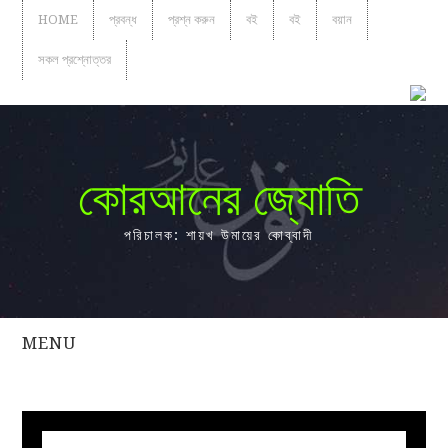
HOME
প্রবন্ধ
প্রশ্ন করুন
বই
বই
বয়ান
সকল প্রশ্নোত্তর
কোরআনের জ্যোতি
পরিচালক: শায়খ উমায়ের কোব্বাদী
MENU
সকল
প্রশ্নোত্তর
প্রবন্ধ