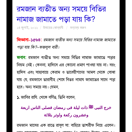
রমজান ব্যতীত অন্য সময়ে বিতির
বয়ান
নামাজ জামাতে পড়া যায় কি?
১৪ জুলাই, ২০২২
উমায়ের কোব্বাদী
মন্তব্য করুন
নারীদের
জিজ্ঞাসা–
১৫৬৪
:
রমজান ব্যতীত অন্য সময়ে বিতির নামাজ জামাতে
পাতা
পড়া যায় কি?–ফজলুল বারী।
জবাব:
রমজান ব্যতীত অন্য সময়ে বিতির নামাজ জামাতে পড়ার
ইসলাহী
নিয়ম নেই। কেননা, হাদিসে এর কোনো প্রমাণ পাওয়া যায় না। বরং
হাদিস এবং সাহাবায়ে কেরাম ও তাবেয়ীগণের আমল থেকে বোঝা
মজলিস
যায় যে, রমজানে তারাবীহ শেষে বিতর নামায জামাতের সাথে পড়া
হবে। অন্য সময়ে নয়। যেমন,
প্রশ্ন
১.
জাবির রাযি. থেকে বর্ণিত, তিনি বলেন,
করুন
خرج النبى ﷺ ذات ليلة فى رمضان فصلى الناس اربعة
وعشرون ركعة واوتر بثلاثة
রমজান মাসের এক রাতে রাসূল সা: বাহিরে তাশরীফ নিয়ে এলেন।