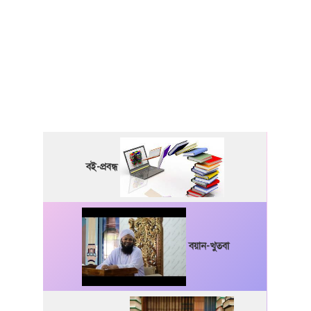
বই-প্রবন্ধ
বয়ান-খুতবা