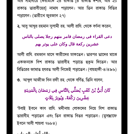
আর সাহাবায়ে কেরামকে ২৪ রাকাত [৪ রাকাত ঈশার, আর ২০
রাকাত তারাবীহের] নামায পড়ালেন। আর তিন রাকাত বিতির
পড়ালেন। (তারীখে জুরজান ২৭)
২.
আবু আব্দুর রহমান সুলামী রহ. আলী রাযি. থেকে বর্ণনা করেন,
دعى القراء فى رمضان فامر منهم رجلا يصلى بالناس
عشرين ركعة قال وكان على يوتر بهم
আলী রাযি. রমজান মাসে কারীদের ডাকতেন। তারপর তাদের মাঝে
একজনকে বিশ রাকাত তারাবীহ পড়াতে হুকুম দিতেন। আর
বিতিরের জামাত হযরত আলী নিজেই পড়াতেন। (বায়হাকী-৪/৪৯৬)
৩.
আব্দুল আজীজ বিন রফী রহ. থেকে বর্ণিত, তিনি বলেন,
كَانَ ‌أُبَيُّ ‌بْنُ ‌كَعْبٍ ‌يُصَلِّي ‌بِالنَّاسِ ‌فِي ‌رَمَضَانَ ‌بِالْمَدِينَةِ
عِشْرِينَ رَكْعَةً، وَيُوتِرُ بِثَلَاثٍ
‘উবাই ইবনে কাব রাযি. মদীনায় লোকদের নিয়ে বিশ রাকাত
তারাবীহ পড়াতেন এবং তিন রাকাত বিতর পড়াতেন। (মুসান্নাফে
ইবনে আবী শায়বা ৭৬৮৪)
والله أعلم بالصواب