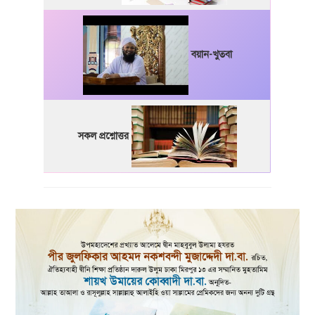
বয়ান-খুতবা
সকল প্রশ্নোত্তর