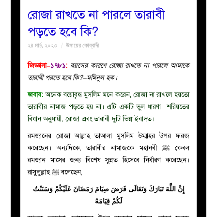
রোজা রাখতে না পারলে তারাবী
বয়ান
পড়তে হবে কি?
২৪ মার্চ, ২০২৩
উমায়ের কোব্বাদী
নারীদের
জিজ্ঞাসা–
১৭৮১
:
বয়সের কারণে রোজা রাখতে না পারলে আমাকে
পাতা
তারাবী পরতে হবে কি?–মমিনুল হক।
জবাব:
অনেক বয়োবৃদ্ধ মুসলিম মনে করেন, রোজা না রাখলে হয়তো
ইসলাহী
তারাবীর নামাজ পড়তে হয় না। এটি একটি ভুল ধারণা। শরিয়তের
বিধান অনুযায়ী, রোজা এবং তারাবী দুটি ভিন্ন ইবাদত।
মজলিস
রমজানের রোজা আল্লাহ তাআলা মুসলিম উম্মাহর উপর ফরজ
প্রশ্ন
করেছেন। অন্যদিকে, তারাবীর নামাজকে মহানবী ﷺ কেবল
রমজান মাসের জন্য বিশেষ সুন্নত হিসেবে নির্ধারণ করেছেন।
করুন
রাসুলুল্লাহ ﷺ বলেছেন,
إِنَّ اللَّهَ تَبَارَكَ وَتَعَالَى فَرَضَ صِيَامَ رَمَضَانَ عَلَيْكُمْ وَسَنَنْتُ
لَكُمْ قِيَامَهُ