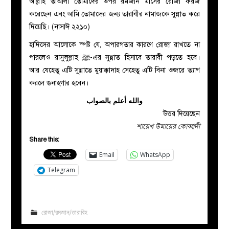
আল্লাহ তাআলা তোমাদের উপর রমজান মাসের রোজা ফরজ
করেছেন এবং আমি তোমাদের জন্য তারাবীর নামাজকে সুন্নাত করে
দিয়েছি। (নাসাঈ ২২১০)
হাদিসের আলোকে স্পষ্ট যে, অপারগতার কারণে রোজা রাখতে না
পারলেও রাসুলুল্লাহ ﷺ-এর সুন্নাত হিসাবে তারাবী পড়তে হবে।
আর যেহেতু এটি সুন্নাতে মুয়াক্কাদাহ সেহেতু এটি বিনা ওজরে ত্যাগ
করলে গুনাহগার হবেন।
والله أعلم بالصواب
উত্তর দিয়েছেন
শায়েখ উমায়ের কোব্বাদী
Share this:
Email
WhatsApp
Telegram
রোজা/রমজান/তারাবিহ