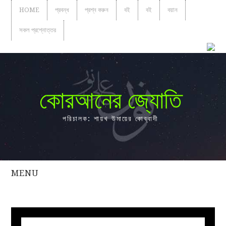
HOME
প্রবন্ধ
প্রশ্ন করুন
বই
বই
বয়ান
সকল প্রশ্নোত্তর
কোরআনের জ্যোতি
পরিচালক: শায়খ উমায়ের কোব্বাদী
MENU
সকল
প্রশ্নোত্তর
প্রবন্ধ