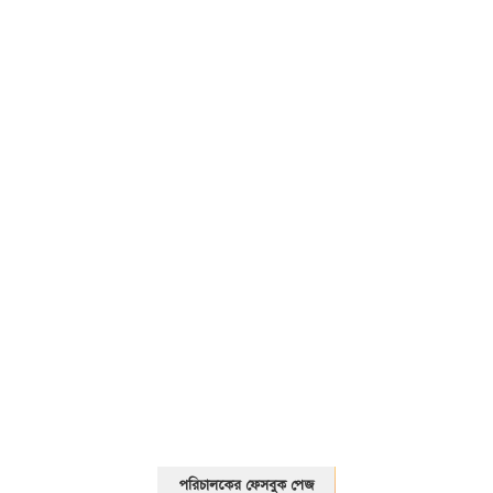
01325466920
পরিচালকের ফেসবুক পেজ