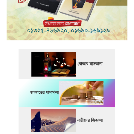
রোজার মাসআলা
জাকাতের মাসআলা
নারীদের জিজ্ঞাসা