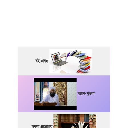
বই-প্রবন্ধ
বয়ান-খুতবা
সকল প্রশ্নোত্তর