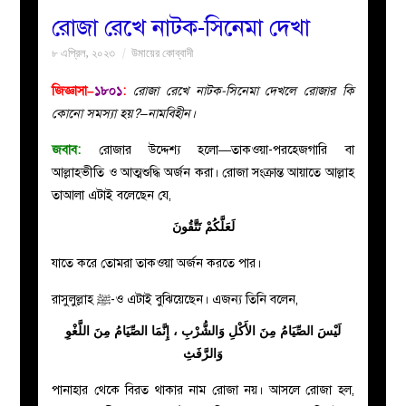
রোজা রেখে নাটক-সিনেমা দেখা
বয়ান
৮ এপ্রিল, ২০২৩
উমায়ের কোব্বাদী
নারীদের
জিজ্ঞাসা–
১৮০১
:
রোজা রেখে নাটক-সিনেমা দেখলে রোজার কি
কোনো সমস্যা হয়?–নামবিহীন।
পাতা
জবাব:
রোজার উদ্দেশ্য হলো—তাকওয়া-পরহেজগারি বা
আল্লাহভীতি ও আত্মশুদ্ধি অর্জন করা। রোজা সংক্রান্ত আয়াতে আল্লাহ
ইসলাহী
তাআলা এটাই বলেছেন যে,
মজলিস
لَعَلَّكُمْ تَتَّقُونَ
যাতে করে তোমরা তাকওয়া অর্জন করতে পার।
প্রশ্ন
রাসুলুল্লাহ ﷺ-ও এটাই বুঝিয়েছেন। এজন্য তিনি বলেন,
করুন
لَيْسَ الصِّيَامُ مِنَ الأَكْلِ وَالشُّرْبِ ، إِنَّمَا الصِّيَامُ مِنَ اللَّغْوِ
وَالرَّفَثِ
পানাহার থেকে বিরত থাকার নাম রোজা নয়। আসলে রোজা হল,