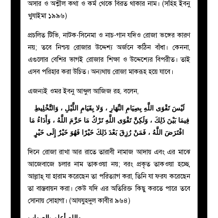
অসার ও অশ্লীল কথা ও কর্ম থেকে বিরত থাকার নাম। (সহিহ ইবনু
খুযাইমা ১৯৯৬)
প্রচলিত টিভি, নাটক-সিনেমা ও নাচ-গান যদিও রোজা ভঙ্গের কারণ
নয়; তবে নিশ্চয় রোজার উদ্দেশ্য অর্জনে কঠিন বাঁধা। কেননা,
এগুলোর বেশির ভাগই রোজার শিক্ষা ও উদ্দেশ্যের বিপরীত। তাই
এসব পরিহার করা উচিত। অন্যথায় রোজা মাকরূহ হয়ে যাবে।
এজন্যই ওমর ইবনু আব্দুল আজিজ রহ. বলেন,
لَيْسَ تَقْوَى اللَّهِ بِصِيَامِ النِّهَارِ ، وَلا بِقَيَامِ اللَّيْلِ ، وَالتَّخْلِيطِ
فِيمَا بَيْنَ ذَلِكَ ، وَلَكِنَّ تَقْوَى اللَّهِ تَرْكُ مَا حَرَّمَ اللَّهُ ، وَأَدَاءُ مَا
افْتَرَضَ اللَّهُ ، فَمَنْ رُزِقَ بَعْدَ ذَلِكَ خَيْرًا فَهُوَ خَيْرٌ إِلَى خَيْرٍ
দিনে রোজা রাখা আর রাতে তারাবী নামাজ আদায় এবং এর মাঝে
আজেবাজে চলার নাম তাকওয়া নয়; বরং প্রকৃত তাকওয়া হচ্ছে,
আল্লাহ্‌ যা হারাম করেছেন তা পরিত্যাগ করা, তিনি যা ফরয করেছেন
তা বাস্তবায়ন করা। কেউ যদি এর অতিরিক্ত কিছু করতে পারে তবে
সোনায় সোহাগা। (আযযুহদুল কাবীর ৯৬৪)
والله أعلم بالصواب